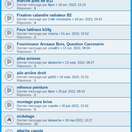
marche pied de B12
Dernier message par
fliper
«
19 avr. 2023, 15:14
Réponses :
5
Fixation calandre radiateur B2
Dernier message par
Celle christophe
«
18 avr. 2023, 19:43
Réponses :
4
Feux latéraux b14g
Dernier message par
chama
«
01 avr. 2023, 15:52
Réponses :
2
Fournisseur Arceaux Bois, Question Carosserie
Dernier message par
corail01
«
13 oct. 2022, 08:04
Réponses :
7
ailes arrieres
Dernier message par
labaluche
«
23 sept. 2022, 08:27
Réponses :
3
aile arrière droit
Dernier message par
ppf63
«
16 sept. 2022, 21:31
Réponses :
1
refrence peinture
Dernier message par
fliper
«
25 juil. 2022, 09:24
Réponses :
2
montage pare brise
Dernier message par
copello
«
26 juin 2022, 13:42
Réponses :
5
nickelage
Dernier message par
labaluche
«
30 mai 2022, 13:27
Réponses :
12
attache capote