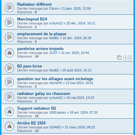
Radiateur différent
Dernier message par
Citron
«
21 janv. 2025, 22:59
Réponses :
8
Marchepied B14
Dernier message par
schum22
«
25 déc. 2024, 16:21
Réponses :
2
emplacement de la plaque
Dernier message par
KiwiB2
«
16 déc. 2024, 05:39
Réponses :
5
parebrise arriere torpedo
Dernier message par
JUST
«
11 oct. 2024, 10:44
Réponses :
24
1
2
B2 pare brise
Dernier message par
KiwiB2
«
29 août 2024, 13:13
question sur les alliages avant nickelage
Dernier message par
michel76
«
23 mai 2024, 18:41
Réponses :
2
radiateur galay ou chausson
Dernier message par
schum22
«
16 mai 2024, 13:23
Réponses :
3
Support radiateur B2
Dernier message par
1000 pistes
«
18 avr. 2024, 07:20
Réponses :
10
Arrière B2 1924
Dernier message par
ODARD
«
21 mars 2024, 08:23
Réponses :
10