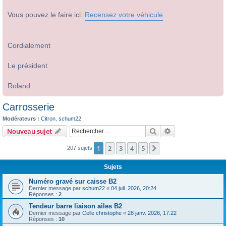
Vous pouvez le faire ici:
Recensez votre véhicule
Cordialement
Le président
Roland
Carrosserie
Modérateurs :
Citron
,
schum22
Rechercher
Recherche avanc
Nouveau sujet
1
2
3
4
5
Suivant
207 sujets
Sujets
Numéro gravé sur caisse B2
Dernier message par
schum22
«
04 juil. 2026, 20:24
Réponses :
2
Tendeur barre liaison ailes B2
Dernier message par
Celle christophe
«
28 janv. 2026, 17:22
Réponses :
10