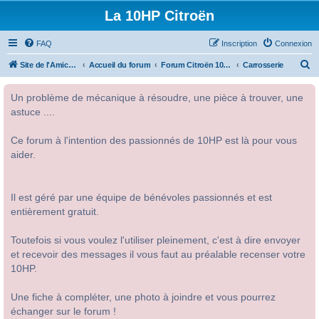
La 10HP Citroën
FAQ
Inscription
Connexion
R
Site de l'Amicale Citroën 10HP
Accueil du forum
Forum Citroën 10HP
Carrosserie
e
Un problème de mécanique à résoudre, une pièce à trouver, une
c
astuce ....
h
e
Ce forum à l'intention des passionnés de 10HP est là pour vous
r
aider.
c
h
Il est géré par une équipe de bénévoles passionnés et est
e
entièrement gratuit.
r
Toutefois si vous voulez l'utiliser pleinement, c'est à dire envoyer
et recevoir des messages il vous faut au préalable recenser votre
10HP.
Une fiche à compléter, une photo à joindre et vous pourrez
échanger sur le forum !