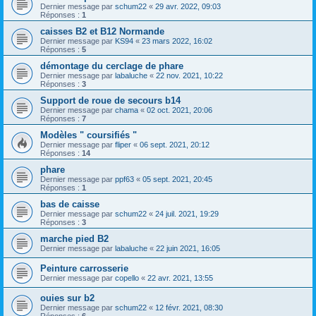
Dernier message par
schum22
«
29 avr. 2022, 09:03
Réponses :
1
caisses B2 et B12 Normande
Dernier message par
KS94
«
23 mars 2022, 16:02
Réponses :
5
démontage du cerclage de phare
Dernier message par
labaluche
«
22 nov. 2021, 10:22
Réponses :
3
Support de roue de secours b14
Dernier message par
chama
«
02 oct. 2021, 20:06
Réponses :
7
Modèles " coursifiés "
Dernier message par
fliper
«
06 sept. 2021, 20:12
Réponses :
14
phare
Dernier message par
ppf63
«
05 sept. 2021, 20:45
Réponses :
1
bas de caisse
Dernier message par
schum22
«
24 juil. 2021, 19:29
Réponses :
3
marche pied B2
Dernier message par
labaluche
«
22 juin 2021, 16:05
Peinture carrosserie
Dernier message par
copello
«
22 avr. 2021, 13:55
ouies sur b2
Dernier message par
schum22
«
12 févr. 2021, 08:30