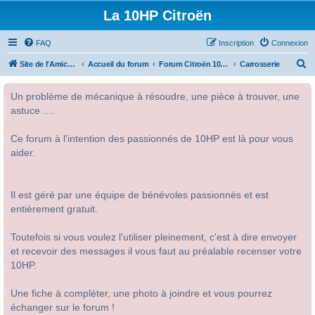
La 10HP Citroën
FAQ
Inscription
Connexion
R
Site de l'Amicale Citroën 10HP
Accueil du forum
Forum Citroën 10HP
Carrosserie
e
Un problème de mécanique à résoudre, une pièce à trouver, une
c
astuce ....
h
e
Ce forum à l'intention des passionnés de 10HP est là pour vous
r
aider.
c
h
Il est géré par une équipe de bénévoles passionnés et est
e
entièrement gratuit.
r
Toutefois si vous voulez l'utiliser pleinement, c'est à dire envoyer
et recevoir des messages il vous faut au préalable recenser votre
10HP.
Une fiche à compléter, une photo à joindre et vous pourrez
échanger sur le forum !