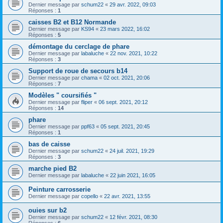
Dernier message par
schum22
«
29 avr. 2022, 09:03
Réponses :
1
caisses B2 et B12 Normande
Dernier message par
KS94
«
23 mars 2022, 16:02
Réponses :
5
démontage du cerclage de phare
Dernier message par
labaluche
«
22 nov. 2021, 10:22
Réponses :
3
Support de roue de secours b14
Dernier message par
chama
«
02 oct. 2021, 20:06
Réponses :
7
Modèles " coursifiés "
Dernier message par
fliper
«
06 sept. 2021, 20:12
Réponses :
14
phare
Dernier message par
ppf63
«
05 sept. 2021, 20:45
Réponses :
1
bas de caisse
Dernier message par
schum22
«
24 juil. 2021, 19:29
Réponses :
3
marche pied B2
Dernier message par
labaluche
«
22 juin 2021, 16:05
Peinture carrosserie
Dernier message par
copello
«
22 avr. 2021, 13:55
ouies sur b2
Dernier message par
schum22
«
12 févr. 2021, 08:30