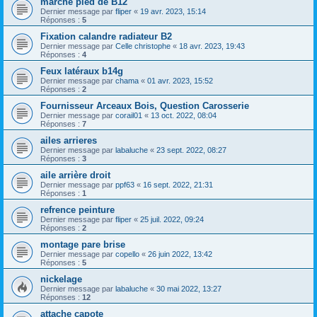
marche pied de B12
Dernier message par
fliper
«
19 avr. 2023, 15:14
Réponses :
5
Fixation calandre radiateur B2
Dernier message par
Celle christophe
«
18 avr. 2023, 19:43
Réponses :
4
Feux latéraux b14g
Dernier message par
chama
«
01 avr. 2023, 15:52
Réponses :
2
Fournisseur Arceaux Bois, Question Carosserie
Dernier message par
corail01
«
13 oct. 2022, 08:04
Réponses :
7
ailes arrieres
Dernier message par
labaluche
«
23 sept. 2022, 08:27
Réponses :
3
aile arrière droit
Dernier message par
ppf63
«
16 sept. 2022, 21:31
Réponses :
1
refrence peinture
Dernier message par
fliper
«
25 juil. 2022, 09:24
Réponses :
2
montage pare brise
Dernier message par
copello
«
26 juin 2022, 13:42
Réponses :
5
nickelage
Dernier message par
labaluche
«
30 mai 2022, 13:27
Réponses :
12
attache capote