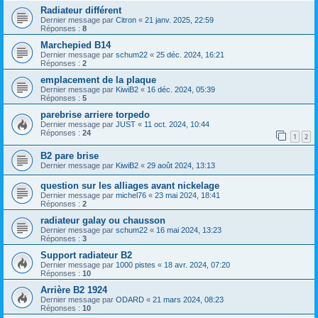
Radiateur différent
Dernier message par
Citron
«
21 janv. 2025, 22:59
Réponses :
8
Marchepied B14
Dernier message par
schum22
«
25 déc. 2024, 16:21
Réponses :
2
emplacement de la plaque
Dernier message par
KiwiB2
«
16 déc. 2024, 05:39
Réponses :
5
parebrise arriere torpedo
Dernier message par
JUST
«
11 oct. 2024, 10:44
Réponses :
24
1
2
B2 pare brise
Dernier message par
KiwiB2
«
29 août 2024, 13:13
question sur les alliages avant nickelage
Dernier message par
michel76
«
23 mai 2024, 18:41
Réponses :
2
radiateur galay ou chausson
Dernier message par
schum22
«
16 mai 2024, 13:23
Réponses :
3
Support radiateur B2
Dernier message par
1000 pistes
«
18 avr. 2024, 07:20
Réponses :
10
Arrière B2 1924
Dernier message par
ODARD
«
21 mars 2024, 08:23
Réponses :
10