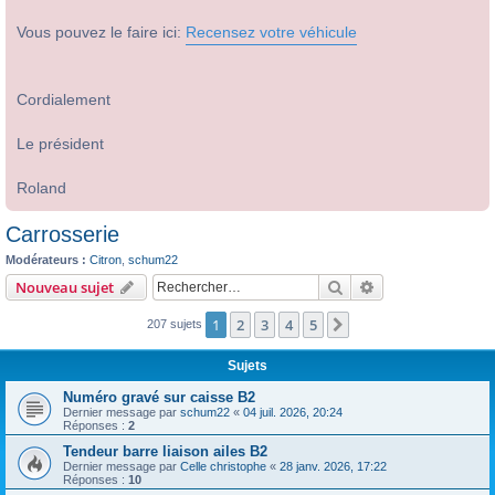
Vous pouvez le faire ici:
Recensez votre véhicule
Cordialement
Le président
Roland
Carrosserie
Modérateurs :
Citron
,
schum22
Rechercher
Recherche avanc
Nouveau sujet
1
2
3
4
5
Suivant
207 sujets
Sujets
Numéro gravé sur caisse B2
Dernier message par
schum22
«
04 juil. 2026, 20:24
Réponses :
2
Tendeur barre liaison ailes B2
Dernier message par
Celle christophe
«
28 janv. 2026, 17:22
Réponses :
10