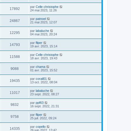
par
Celle christophe
17892
24 mai 2023, 11:26
par
patnoel
24867
21 mai 2023, 12:07
par
labaluche
12295
04 mai 2023, 20:24
par
fliper
14793
19 avr. 2023, 15:14
par
Celle christophe
11588
18 avr. 2023, 19:43
par
chama
9088
01 avr. 2023, 15:52
par
corail01
19435
13 oct. 2022, 08:04
par
labaluche
11017
23 sept. 2022, 08:27
par
ppf63
9832
16 sept. 2022, 21:31
par
fliper
9758
25 juil. 2022, 09:24
par
copello
14335
26 juin 2022, 13:42