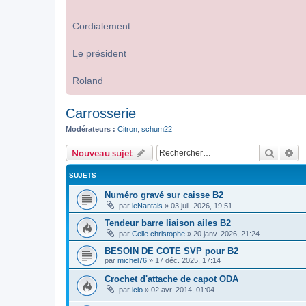
Cordialement
Le président
Roland
Carrosserie
Modérateurs :
Citron
,
schum22
Recher
Re
Nouveau sujet
SUJETS
Numéro gravé sur caisse B2
par
leNantais
»
03 juil. 2026, 19:51
Tendeur barre liaison ailes B2
par
Celle christophe
»
20 janv. 2026, 21:24
BESOIN DE COTE SVP pour B2
par
michel76
»
17 déc. 2025, 17:14
Crochet d'attache de capot ODA
par
iclo
»
02 avr. 2014, 01:04