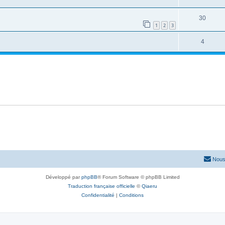
30
1
2
3
4
Nous
Développé par
phpBB
® Forum Software © phpBB Limited
Traduction française officielle
©
Qiaeru
Confidentialité
|
Conditions