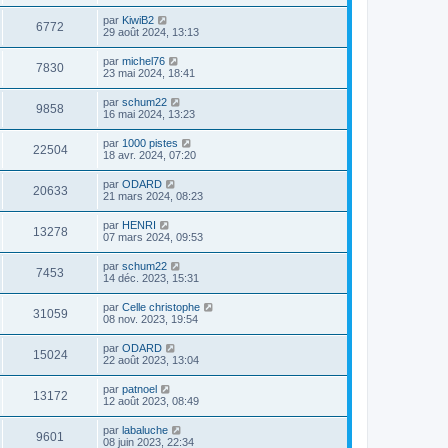
par
KiwiB2
6772
29 août 2024, 13:13
par
michel76
7830
23 mai 2024, 18:41
par
schum22
9858
16 mai 2024, 13:23
par
1000 pistes
22504
18 avr. 2024, 07:20
par
ODARD
20633
21 mars 2024, 08:23
par
HENRI
13278
07 mars 2024, 09:53
par
schum22
7453
14 déc. 2023, 15:31
par
Celle christophe
31059
08 nov. 2023, 19:54
par
ODARD
15024
22 août 2023, 13:04
par
patnoel
13172
12 août 2023, 08:49
par
labaluche
9601
08 juin 2023, 22:34