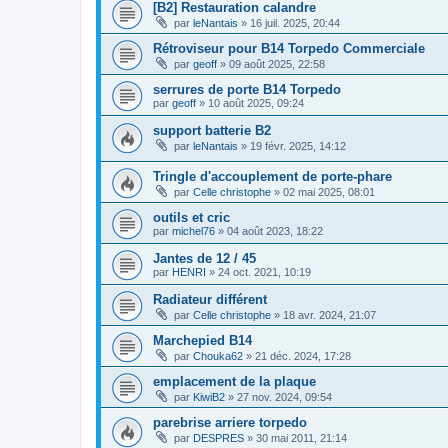
[B2] Restauration calandre
par
leNantais
»
16 juil. 2025, 20:44
Rétroviseur pour B14 Torpedo Commerciale
par
geoff
»
09 août 2025, 22:58
serrures de porte B14 Torpedo
par
geoff
»
10 août 2025, 09:24
support batterie B2
par
leNantais
»
19 févr. 2025, 14:12
Tringle d'accouplement de porte-phare
par
Celle christophe
»
02 mai 2025, 08:01
outils et cric
par
michel76
»
04 août 2023, 18:22
Jantes de 12 / 45
par
HENRI
»
24 oct. 2021, 10:19
Radiateur différent
par
Celle christophe
»
18 avr. 2024, 21:07
Marchepied B14
par
Chouka62
»
21 déc. 2024, 17:28
emplacement de la plaque
par
KiwiB2
»
27 nov. 2024, 09:54
parebrise arriere torpedo
par
DESPRES
»
30 mai 2011, 21:14