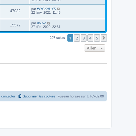
par
WYCKHUYS
47082
22 janv. 2021, 11:48
par
douve
15572
27 déc. 2020, 22:31
1
2
3
4
5
Suivant
207 sujets
Aller
 contacter
Supprimer les cookies
Fuseau horaire sur
UTC+02:00