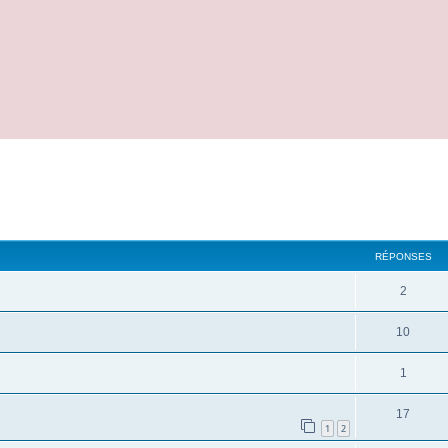
cher
cherche avancée
RÉPONSES
2
10
1
17
1
2