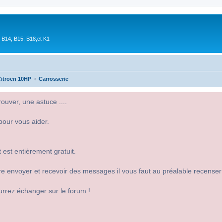
 B14, B15, B18,et K1
itroën 10HP
Carrosserie
uver, une astuce ....
pour vous aider.
 est entièrement gratuit.
 dire envoyer et recevoir des messages il vous faut au préalable recense
urrez échanger sur le forum !