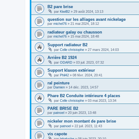
B2 pare brise
par
KiwiB2
»
29 août 2024, 13:13
question sur les alliages avant nickelage
par
michel76
»
21 mai 2024, 18:12
radiateur galay ou chausson
par
michel76
»
15 mai 2024, 18:48
Support radiateur B2
par
Celle christophe
»
27 mars 2024, 14:03
Arrière B2 1924
par
ODARD
»
03 juil. 2023, 07:32
Support klaxon extérieur
par
Phil42
»
08 févr. 2024, 20:41
ral peinture
par
Damien
»
14 déc. 2023, 14:57
Phare B2 Conduite intérieure 4 places
par
Celle christophe
»
03 mai 2023, 13:34
PARE BRISE B2
par
patnoel
»
20 juin 2023, 13:48
nickeler mon montant de pare brise
par
patnoel
»
22 juil. 2023, 11:43
vis capote
par
labaluche
»
08 juin 2023, 20:10