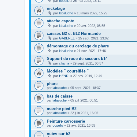
par
copello
»
25 mai 2022, 18:11
nickelage
par
labaluche
»
13 mars 2022, 15:29
attache capote
par
labaluche
»
29 avr. 2022, 08:55
caisses B2 et B12 Normande
par
GABEREL
»
25 sept. 2021, 23:02
démontage du cerclage de phare
par
labaluche
»
21 nov. 2021, 17:46
Support de roue de secours b14
par
chama
»
29 sept. 2021, 06:57
Modèles " coursifiés "
par
HENRI
»
27 nov. 2019, 12:49
phare
par
labaluche
»
05 sept. 2021, 18:37
bas de caisse
par
labaluche
»
05 juil. 2021, 08:51
marche pied B2
par
labaluche
»
22 juin 2021, 16:05
Peinture carrosserie
par
copello
»
22 avr. 2021, 13:55
ouies sur b2