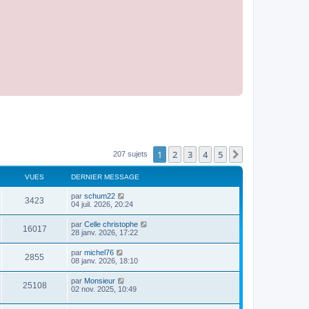
1
2
3
4
5
Suivant
207 sujets
VUES
DERNIER MESSAGE
par
schum22
3423
04 juil. 2026, 20:24
par
Celle christophe
16017
28 janv. 2026, 17:22
par
michel76
2855
08 janv. 2026, 18:10
par
Monsieur
25108
02 nov. 2025, 10:49