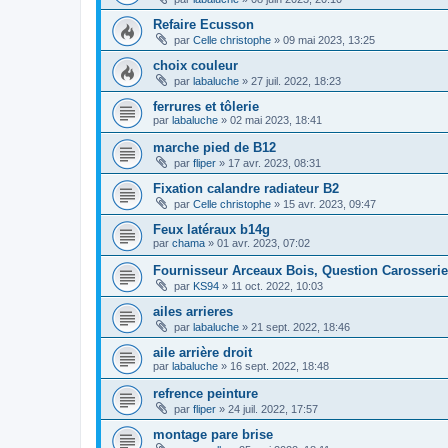
Refaire Ecusson
par
Celle christophe
»
09 mai 2023, 13:25
choix couleur
par
labaluche
»
27 juil. 2022, 18:23
ferrures et tôlerie
par
labaluche
»
02 mai 2023, 18:41
marche pied de B12
par
fliper
»
17 avr. 2023, 08:31
Fixation calandre radiateur B2
par
Celle christophe
»
15 avr. 2023, 09:47
Feux latéraux b14g
par
chama
»
01 avr. 2023, 07:02
Fournisseur Arceaux Bois, Question Carosserie
par
KS94
»
11 oct. 2022, 10:03
ailes arrieres
par
labaluche
»
21 sept. 2022, 18:46
aile arrière droit
par
labaluche
»
16 sept. 2022, 18:48
refrence peinture
par
fliper
»
24 juil. 2022, 17:57
montage pare brise