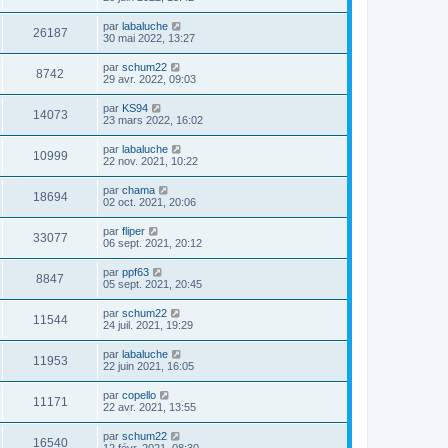
par
labaluche
26187
30 mai 2022, 13:27
par
schum22
8742
29 avr. 2022, 09:03
par
KS94
14073
23 mars 2022, 16:02
par
labaluche
10999
22 nov. 2021, 10:22
par
chama
18694
02 oct. 2021, 20:06
par
fliper
33077
06 sept. 2021, 20:12
par
ppf63
8847
05 sept. 2021, 20:45
par
schum22
11544
24 juil. 2021, 19:29
par
labaluche
11953
22 juin 2021, 16:05
par
copello
11171
22 avr. 2021, 13:55
par
schum22
16540
12 févr. 2021, 08:30