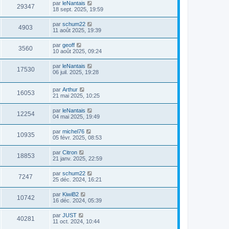
par
leNantais
29347
18 sept. 2025, 19:59
par
schum22
4903
11 août 2025, 19:39
par
geoff
3560
10 août 2025, 09:24
par
leNantais
17530
06 juil. 2025, 19:28
par
Arthur
16053
21 mai 2025, 10:25
par
leNantais
12254
04 mai 2025, 19:49
par
michel76
10935
05 févr. 2025, 08:53
par
Citron
18853
21 janv. 2025, 22:59
par
schum22
7247
25 déc. 2024, 16:21
par
KiwiB2
10742
16 déc. 2024, 05:39
par
JUST
40281
11 oct. 2024, 10:44