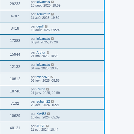
par
leNantais
29233
18 sept. 2025, 19:59
par
schum22
4787
11 août 2025, 19:39
par
geoff
3418
10 août 2025, 09:24
par
leNantais
17383
06 juil. 2025, 19:28
par
Arthur
15944
21 mai 2025, 10:25
par
leNantais
12132
04 mai 2025, 19:49
par
michel76
10812
05 févr. 2025, 08:53
par
Citron
18746
21 janv. 2025, 22:59
par
schum22
7132
25 déc. 2024, 16:21
par
KiwiB2
10629
16 déc. 2024, 05:39
par
JUST
40121
11 oct. 2024, 10:44