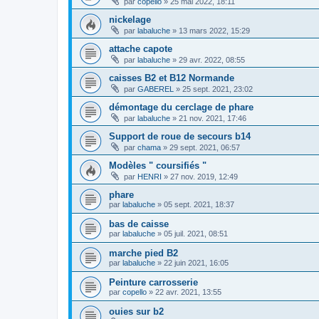
par
copello
»
25 mai 2022, 18:11
nickelage
par
labaluche
»
13 mars 2022, 15:29
attache capote
par
labaluche
»
29 avr. 2022, 08:55
caisses B2 et B12 Normande
par
GABEREL
»
25 sept. 2021, 23:02
démontage du cerclage de phare
par
labaluche
»
21 nov. 2021, 17:46
Support de roue de secours b14
par
chama
»
29 sept. 2021, 06:57
Modèles " coursifiés "
par
HENRI
»
27 nov. 2019, 12:49
phare
par
labaluche
»
05 sept. 2021, 18:37
bas de caisse
par
labaluche
»
05 juil. 2021, 08:51
marche pied B2
par
labaluche
»
22 juin 2021, 16:05
Peinture carrosserie
par
copello
»
22 avr. 2021, 13:55
ouies sur b2