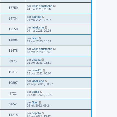
par
Celle christophe
17759
24 mai 2023, 11:26
par
patnoel
24734
21 mai 2023, 12:07
par
labaluche
12158
04 mai 2023, 20:24
par
fliper
14694
19 avr. 2023, 15:14
par
Celle christophe
11478
18 avr. 2023, 19:43
par
chama
8975
01 avr. 2023, 15:52
par
corail01
19317
13 oct. 2022, 08:04
par
labaluche
10897
23 sept. 2022, 08:27
par
ppf63
9721
16 sept. 2022, 21:31
par
fliper
9652
25 juil. 2022, 09:24
par
copello
14215
26 juin 2022, 13:42