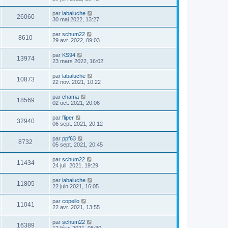
par
labaluche
26060
30 mai 2022, 13:27
par
schum22
8610
29 avr. 2022, 09:03
par
KS94
13974
23 mars 2022, 16:02
par
labaluche
10873
22 nov. 2021, 10:22
par
chama
18569
02 oct. 2021, 20:06
par
fliper
32940
06 sept. 2021, 20:12
par
ppf63
8732
05 sept. 2021, 20:45
par
schum22
11434
24 juil. 2021, 19:29
par
labaluche
11805
22 juin 2021, 16:05
par
copello
11041
22 avr. 2021, 13:55
par
schum22
16389
12 févr. 2021, 08:30