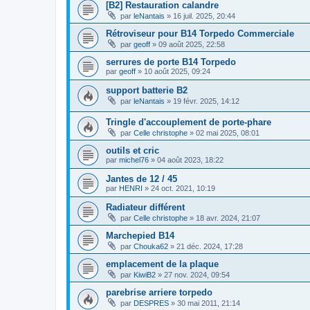
[B2] Restauration calandre
par
leNantais
»
16 juil. 2025, 20:44
Rétroviseur pour B14 Torpedo Commerciale
par
geoff
»
09 août 2025, 22:58
serrures de porte B14 Torpedo
par
geoff
»
10 août 2025, 09:24
support batterie B2
par
leNantais
»
19 févr. 2025, 14:12
Tringle d'accouplement de porte-phare
par
Celle christophe
»
02 mai 2025, 08:01
outils et cric
par
michel76
»
04 août 2023, 18:22
Jantes de 12 / 45
par
HENRI
»
24 oct. 2021, 10:19
Radiateur différent
par
Celle christophe
»
18 avr. 2024, 21:07
Marchepied B14
par
Chouka62
»
21 déc. 2024, 17:28
emplacement de la plaque
par
KiwiB2
»
27 nov. 2024, 09:54
parebrise arriere torpedo
par
DESPRES
»
30 mai 2011, 21:14