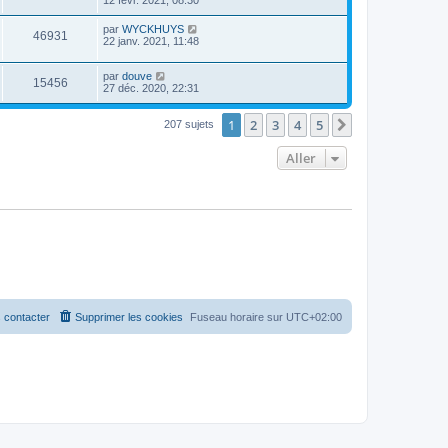
par
WYCKHUYS
46931
22 janv. 2021, 11:48
par
douve
15456
27 déc. 2020, 22:31
1
2
3
4
5
Suivant
207 sujets
Aller
 contacter
Supprimer les cookies
Fuseau horaire sur
UTC+02:00