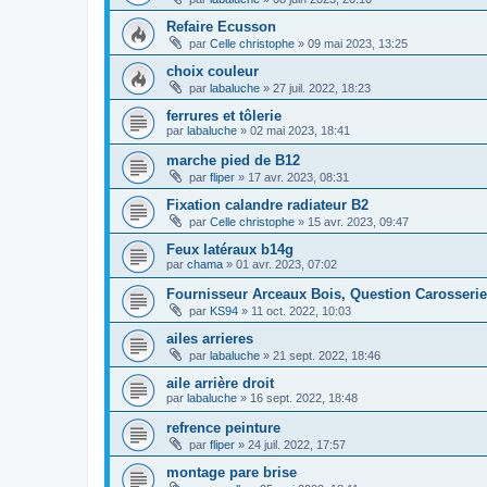
Refaire Ecusson
par
Celle christophe
»
09 mai 2023, 13:25
choix couleur
par
labaluche
»
27 juil. 2022, 18:23
ferrures et tôlerie
par
labaluche
»
02 mai 2023, 18:41
marche pied de B12
par
fliper
»
17 avr. 2023, 08:31
Fixation calandre radiateur B2
par
Celle christophe
»
15 avr. 2023, 09:47
Feux latéraux b14g
par
chama
»
01 avr. 2023, 07:02
Fournisseur Arceaux Bois, Question Carosserie
par
KS94
»
11 oct. 2022, 10:03
ailes arrieres
par
labaluche
»
21 sept. 2022, 18:46
aile arrière droit
par
labaluche
»
16 sept. 2022, 18:48
refrence peinture
par
fliper
»
24 juil. 2022, 17:57
montage pare brise