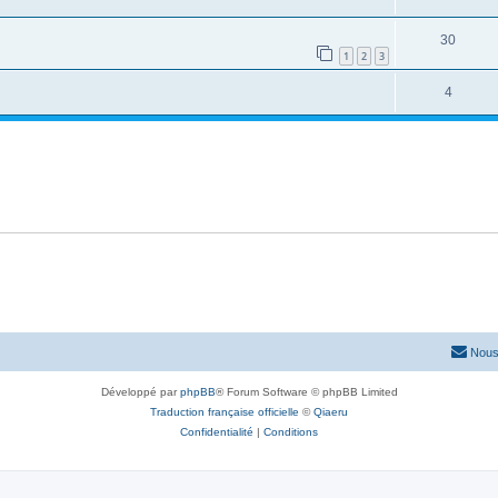
30
1
2
3
4
Nous
Développé par
phpBB
® Forum Software © phpBB Limited
Traduction française officielle
©
Qiaeru
Confidentialité
|
Conditions