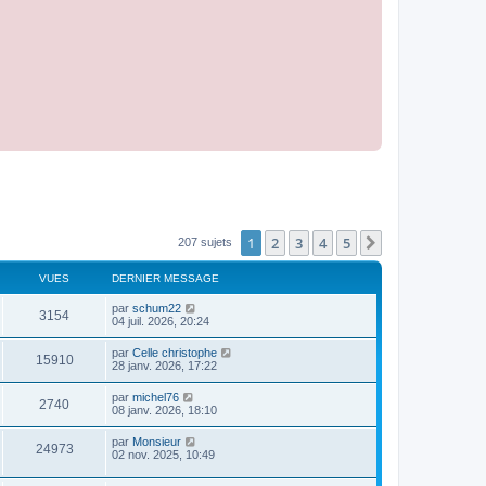
1
2
3
4
5
Suivant
207 sujets
VUES
DERNIER MESSAGE
par
schum22
3154
04 juil. 2026, 20:24
par
Celle christophe
15910
28 janv. 2026, 17:22
par
michel76
2740
08 janv. 2026, 18:10
par
Monsieur
24973
02 nov. 2025, 10:49