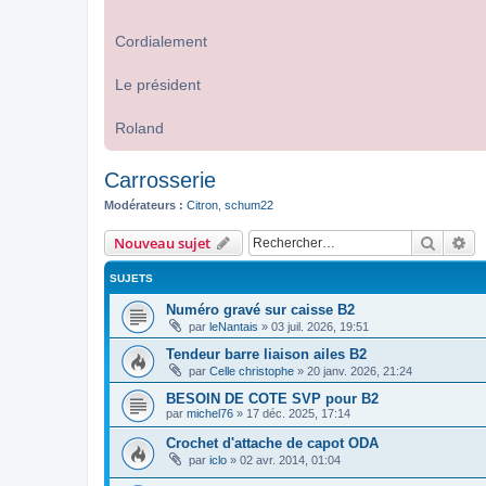
Cordialement
Le président
Roland
Carrosserie
Modérateurs :
Citron
,
schum22
Recher
Re
Nouveau sujet
SUJETS
Numéro gravé sur caisse B2
par
leNantais
»
03 juil. 2026, 19:51
Tendeur barre liaison ailes B2
par
Celle christophe
»
20 janv. 2026, 21:24
BESOIN DE COTE SVP pour B2
par
michel76
»
17 déc. 2025, 17:14
Crochet d'attache de capot ODA
par
iclo
»
02 avr. 2014, 01:04