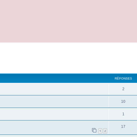
cher
cherche avancée
RÉPONSES
2
10
1
17
1
2