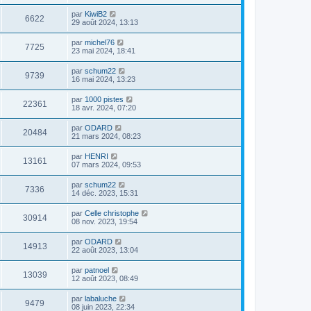
par
KiwiB2
6622
29 août 2024, 13:13
par
michel76
7725
23 mai 2024, 18:41
par
schum22
9739
16 mai 2024, 13:23
par
1000 pistes
22361
18 avr. 2024, 07:20
par
ODARD
20484
21 mars 2024, 08:23
par
HENRI
13161
07 mars 2024, 09:53
par
schum22
7336
14 déc. 2023, 15:31
par
Celle christophe
30914
08 nov. 2023, 19:54
par
ODARD
14913
22 août 2023, 13:04
par
patnoel
13039
12 août 2023, 08:49
par
labaluche
9479
08 juin 2023, 22:34