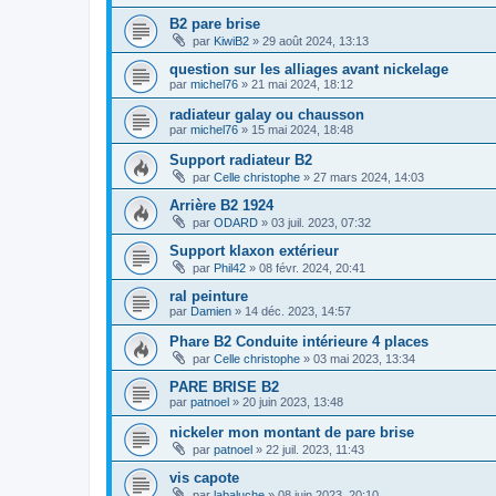
B2 pare brise
par
KiwiB2
»
29 août 2024, 13:13
question sur les alliages avant nickelage
par
michel76
»
21 mai 2024, 18:12
radiateur galay ou chausson
par
michel76
»
15 mai 2024, 18:48
Support radiateur B2
par
Celle christophe
»
27 mars 2024, 14:03
Arrière B2 1924
par
ODARD
»
03 juil. 2023, 07:32
Support klaxon extérieur
par
Phil42
»
08 févr. 2024, 20:41
ral peinture
par
Damien
»
14 déc. 2023, 14:57
Phare B2 Conduite intérieure 4 places
par
Celle christophe
»
03 mai 2023, 13:34
PARE BRISE B2
par
patnoel
»
20 juin 2023, 13:48
nickeler mon montant de pare brise
par
patnoel
»
22 juil. 2023, 11:43
vis capote
par
labaluche
»
08 juin 2023, 20:10