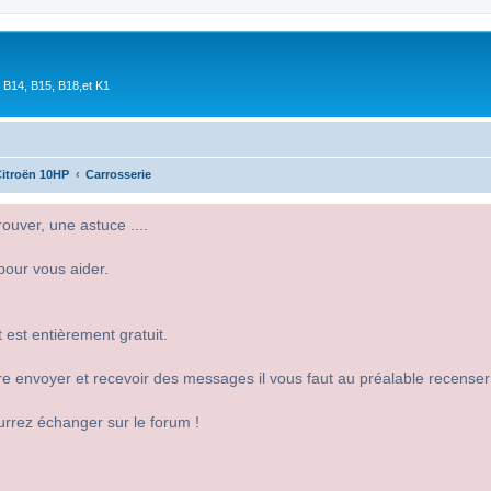
 B14, B15, B18,et K1
itroën 10HP
Carrosserie
uver, une astuce ....
pour vous aider.
 est entièrement gratuit.
 dire envoyer et recevoir des messages il vous faut au préalable recense
urrez échanger sur le forum !