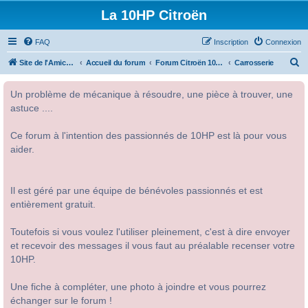
La 10HP Citroën
FAQ
Inscription
Connexion
R
Site de l'Amicale Citroën 10HP
Accueil du forum
Forum Citroën 10HP
Carrosserie
e
Un problème de mécanique à résoudre, une pièce à trouver, une
c
astuce ....
h
e
Ce forum à l'intention des passionnés de 10HP est là pour vous
r
aider.
c
h
Il est géré par une équipe de bénévoles passionnés et est
e
entièrement gratuit.
r
Toutefois si vous voulez l'utiliser pleinement, c'est à dire envoyer
et recevoir des messages il vous faut au préalable recenser votre
10HP.
Une fiche à compléter, une photo à joindre et vous pourrez
échanger sur le forum !