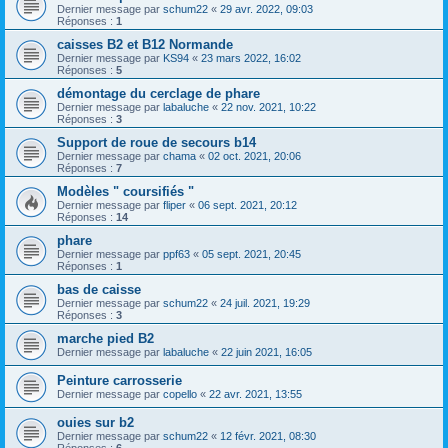
Dernier message par
schum22
«
29 avr. 2022, 09:03
Réponses :
1
caisses B2 et B12 Normande
Dernier message par
KS94
«
23 mars 2022, 16:02
Réponses :
5
démontage du cerclage de phare
Dernier message par
labaluche
«
22 nov. 2021, 10:22
Réponses :
3
Support de roue de secours b14
Dernier message par
chama
«
02 oct. 2021, 20:06
Réponses :
7
Modèles " coursifiés "
Dernier message par
fliper
«
06 sept. 2021, 20:12
Réponses :
14
phare
Dernier message par
ppf63
«
05 sept. 2021, 20:45
Réponses :
1
bas de caisse
Dernier message par
schum22
«
24 juil. 2021, 19:29
Réponses :
3
marche pied B2
Dernier message par
labaluche
«
22 juin 2021, 16:05
Peinture carrosserie
Dernier message par
copello
«
22 avr. 2021, 13:55
ouies sur b2
Dernier message par
schum22
«
12 févr. 2021, 08:30