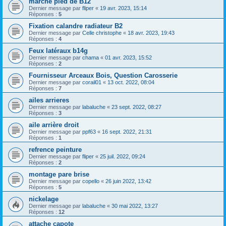
marche pied de B12
Dernier message par
fliper
«
19 avr. 2023, 15:14
Réponses :
5
Fixation calandre radiateur B2
Dernier message par
Celle christophe
«
18 avr. 2023, 19:43
Réponses :
4
Feux latéraux b14g
Dernier message par
chama
«
01 avr. 2023, 15:52
Réponses :
2
Fournisseur Arceaux Bois, Question Carosserie
Dernier message par
corail01
«
13 oct. 2022, 08:04
Réponses :
7
ailes arrieres
Dernier message par
labaluche
«
23 sept. 2022, 08:27
Réponses :
3
aile arrière droit
Dernier message par
ppf63
«
16 sept. 2022, 21:31
Réponses :
1
refrence peinture
Dernier message par
fliper
«
25 juil. 2022, 09:24
Réponses :
2
montage pare brise
Dernier message par
copello
«
26 juin 2022, 13:42
Réponses :
5
nickelage
Dernier message par
labaluche
«
30 mai 2022, 13:27
Réponses :
12
attache capote