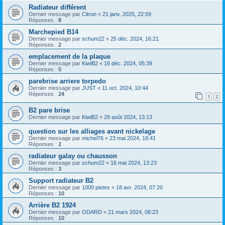
Radiateur différent
Dernier message par
Citron
«
21 janv. 2025, 22:59
Réponses :
8
Marchepied B14
Dernier message par
schum22
«
25 déc. 2024, 16:21
Réponses :
2
emplacement de la plaque
Dernier message par
KiwiB2
«
16 déc. 2024, 05:39
Réponses :
5
parebrise arriere torpedo
Dernier message par
JUST
«
11 oct. 2024, 10:44
Réponses :
24
1
2
B2 pare brise
Dernier message par
KiwiB2
«
29 août 2024, 13:13
question sur les alliages avant nickelage
Dernier message par
michel76
«
23 mai 2024, 18:41
Réponses :
2
radiateur galay ou chausson
Dernier message par
schum22
«
16 mai 2024, 13:23
Réponses :
3
Support radiateur B2
Dernier message par
1000 pistes
«
18 avr. 2024, 07:20
Réponses :
10
Arrière B2 1924
Dernier message par
ODARD
«
21 mars 2024, 08:23
Réponses :
10