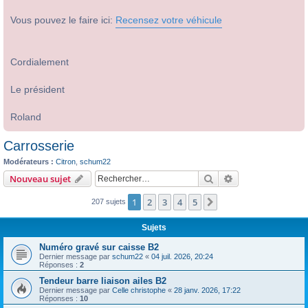
Vous pouvez le faire ici:
Recensez votre véhicule
Cordialement
Le président
Roland
Carrosserie
Modérateurs :
Citron
,
schum22
Rechercher
Recherche avanc
Nouveau sujet
1
2
3
4
5
Suivant
207 sujets
Sujets
Numéro gravé sur caisse B2
Dernier message par
schum22
«
04 juil. 2026, 20:24
Réponses :
2
Tendeur barre liaison ailes B2
Dernier message par
Celle christophe
«
28 janv. 2026, 17:22
Réponses :
10