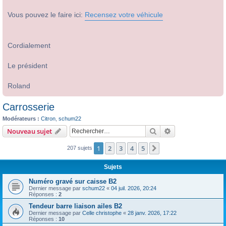
Vous pouvez le faire ici:
Recensez votre véhicule
Cordialement
Le président
Roland
Carrosserie
Modérateurs :
Citron
,
schum22
Rechercher
Recherche avanc
Nouveau sujet
1
2
3
4
5
Suivant
207 sujets
Sujets
Numéro gravé sur caisse B2
Dernier message par
schum22
«
04 juil. 2026, 20:24
Réponses :
2
Tendeur barre liaison ailes B2
Dernier message par
Celle christophe
«
28 janv. 2026, 17:22
Réponses :
10