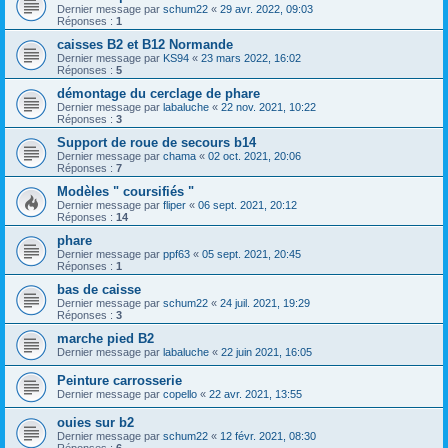
Dernier message par
schum22
«
29 avr. 2022, 09:03
Réponses :
1
caisses B2 et B12 Normande
Dernier message par
KS94
«
23 mars 2022, 16:02
Réponses :
5
démontage du cerclage de phare
Dernier message par
labaluche
«
22 nov. 2021, 10:22
Réponses :
3
Support de roue de secours b14
Dernier message par
chama
«
02 oct. 2021, 20:06
Réponses :
7
Modèles " coursifiés "
Dernier message par
fliper
«
06 sept. 2021, 20:12
Réponses :
14
phare
Dernier message par
ppf63
«
05 sept. 2021, 20:45
Réponses :
1
bas de caisse
Dernier message par
schum22
«
24 juil. 2021, 19:29
Réponses :
3
marche pied B2
Dernier message par
labaluche
«
22 juin 2021, 16:05
Peinture carrosserie
Dernier message par
copello
«
22 avr. 2021, 13:55
ouies sur b2
Dernier message par
schum22
«
12 févr. 2021, 08:30