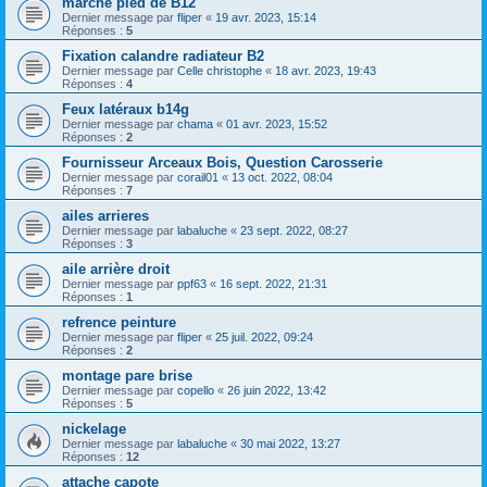
marche pied de B12
Dernier message par
fliper
«
19 avr. 2023, 15:14
Réponses :
5
Fixation calandre radiateur B2
Dernier message par
Celle christophe
«
18 avr. 2023, 19:43
Réponses :
4
Feux latéraux b14g
Dernier message par
chama
«
01 avr. 2023, 15:52
Réponses :
2
Fournisseur Arceaux Bois, Question Carosserie
Dernier message par
corail01
«
13 oct. 2022, 08:04
Réponses :
7
ailes arrieres
Dernier message par
labaluche
«
23 sept. 2022, 08:27
Réponses :
3
aile arrière droit
Dernier message par
ppf63
«
16 sept. 2022, 21:31
Réponses :
1
refrence peinture
Dernier message par
fliper
«
25 juil. 2022, 09:24
Réponses :
2
montage pare brise
Dernier message par
copello
«
26 juin 2022, 13:42
Réponses :
5
nickelage
Dernier message par
labaluche
«
30 mai 2022, 13:27
Réponses :
12
attache capote