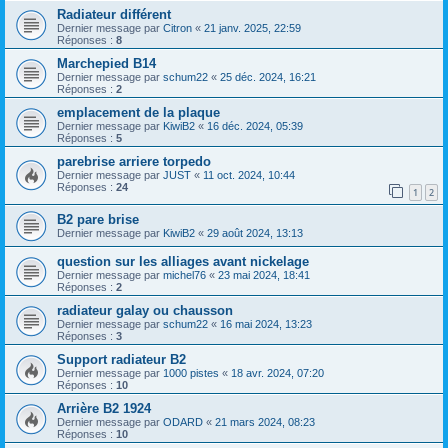
Radiateur différent
Dernier message par
Citron
«
21 janv. 2025, 22:59
Réponses :
8
Marchepied B14
Dernier message par
schum22
«
25 déc. 2024, 16:21
Réponses :
2
emplacement de la plaque
Dernier message par
KiwiB2
«
16 déc. 2024, 05:39
Réponses :
5
parebrise arriere torpedo
Dernier message par
JUST
«
11 oct. 2024, 10:44
Réponses :
24
1
2
B2 pare brise
Dernier message par
KiwiB2
«
29 août 2024, 13:13
question sur les alliages avant nickelage
Dernier message par
michel76
«
23 mai 2024, 18:41
Réponses :
2
radiateur galay ou chausson
Dernier message par
schum22
«
16 mai 2024, 13:23
Réponses :
3
Support radiateur B2
Dernier message par
1000 pistes
«
18 avr. 2024, 07:20
Réponses :
10
Arrière B2 1924
Dernier message par
ODARD
«
21 mars 2024, 08:23
Réponses :
10