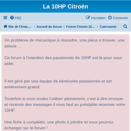
La 10HP Citroën
FAQ
Inscription
Connexion
R
Site de l'Amicale Citroën 10HP
Accueil du forum
Forum Citroën 10HP
Carrosserie
e
Un problème de mécanique à résoudre, une pièce à trouver, une
c
astuce ....
h
e
Ce forum à l'intention des passionnés de 10HP est là pour vous
r
aider.
c
h
Il est géré par une équipe de bénévoles passionnés et est
e
entièrement gratuit.
r
Toutefois si vous voulez l'utiliser pleinement, c'est à dire envoyer
et recevoir des messages il vous faut au préalable recenser votre
10HP.
Une fiche à compléter, une photo à joindre et vous pourrez
échanger sur le forum !