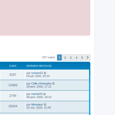
1
2
3
4
5
Suivant
207 sujets
VUES
DERNIER MESSAGE
par
schum22
3287
04 juil. 2026, 20:24
par
Celle christophe
15966
28 janv. 2026, 17:22
par
michel76
2794
08 janv. 2026, 18:10
par
Monsieur
25044
02 nov. 2025, 10:49