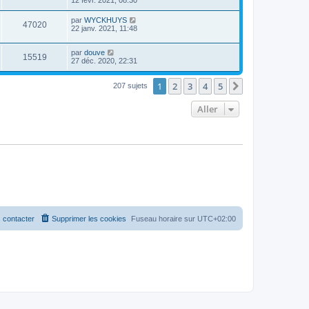
par
WYCKHUYS
47020
22 janv. 2021, 11:48
par
douve
15519
27 déc. 2020, 22:31
1
2
3
4
5
Suivant
207 sujets
Aller
 contacter
Supprimer les cookies
Fuseau horaire sur
UTC+02:00