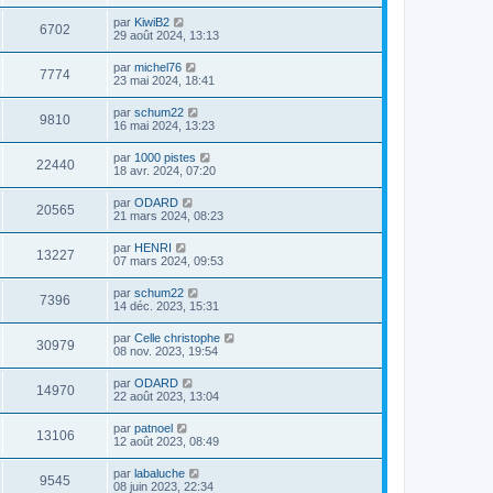
par
KiwiB2
6702
29 août 2024, 13:13
par
michel76
7774
23 mai 2024, 18:41
par
schum22
9810
16 mai 2024, 13:23
par
1000 pistes
22440
18 avr. 2024, 07:20
par
ODARD
20565
21 mars 2024, 08:23
par
HENRI
13227
07 mars 2024, 09:53
par
schum22
7396
14 déc. 2023, 15:31
par
Celle christophe
30979
08 nov. 2023, 19:54
par
ODARD
14970
22 août 2023, 13:04
par
patnoel
13106
12 août 2023, 08:49
par
labaluche
9545
08 juin 2023, 22:34