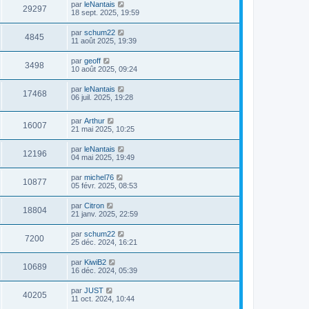
par
leNantais
29297
18 sept. 2025, 19:59
par
schum22
4845
11 août 2025, 19:39
par
geoff
3498
10 août 2025, 09:24
par
leNantais
17468
06 juil. 2025, 19:28
par
Arthur
16007
21 mai 2025, 10:25
par
leNantais
12196
04 mai 2025, 19:49
par
michel76
10877
05 févr. 2025, 08:53
par
Citron
18804
21 janv. 2025, 22:59
par
schum22
7200
25 déc. 2024, 16:21
par
KiwiB2
10689
16 déc. 2024, 05:39
par
JUST
40205
11 oct. 2024, 10:44