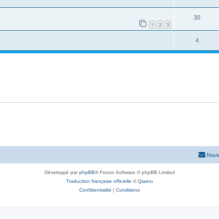
30
1
2
3
4
Nous
Développé par
phpBB
® Forum Software © phpBB Limited
Traduction française officielle
©
Qiaeru
Confidentialité
|
Conditions