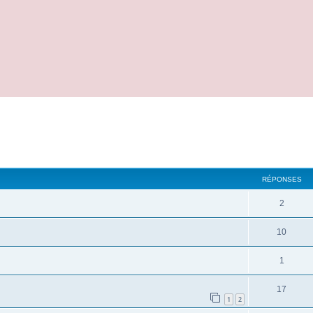
cher
cherche avancée
RÉPONSES
2
10
1
17
1
2