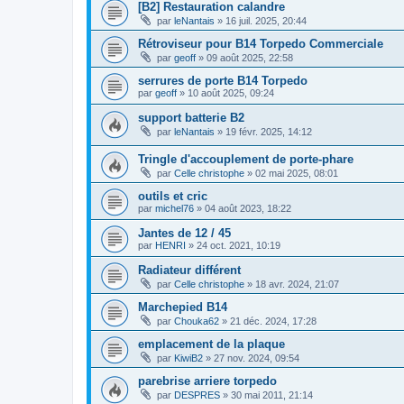
[B2] Restauration calandre
par
leNantais
»
16 juil. 2025, 20:44
Rétroviseur pour B14 Torpedo Commerciale
par
geoff
»
09 août 2025, 22:58
serrures de porte B14 Torpedo
par
geoff
»
10 août 2025, 09:24
support batterie B2
par
leNantais
»
19 févr. 2025, 14:12
Tringle d'accouplement de porte-phare
par
Celle christophe
»
02 mai 2025, 08:01
outils et cric
par
michel76
»
04 août 2023, 18:22
Jantes de 12 / 45
par
HENRI
»
24 oct. 2021, 10:19
Radiateur différent
par
Celle christophe
»
18 avr. 2024, 21:07
Marchepied B14
par
Chouka62
»
21 déc. 2024, 17:28
emplacement de la plaque
par
KiwiB2
»
27 nov. 2024, 09:54
parebrise arriere torpedo
par
DESPRES
»
30 mai 2011, 21:14