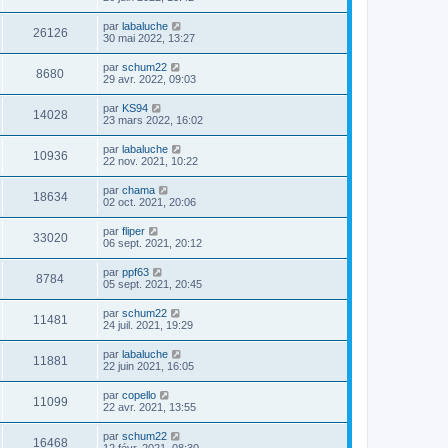
par
labaluche
26126
30 mai 2022, 13:27
par
schum22
8680
29 avr. 2022, 09:03
par
KS94
14028
23 mars 2022, 16:02
par
labaluche
10936
22 nov. 2021, 10:22
par
chama
18634
02 oct. 2021, 20:06
par
fliper
33020
06 sept. 2021, 20:12
par
ppf63
8784
05 sept. 2021, 20:45
par
schum22
11481
24 juil. 2021, 19:29
par
labaluche
11881
22 juin 2021, 16:05
par
copello
11099
22 avr. 2021, 13:55
par
schum22
16468
12 févr. 2021, 08:30