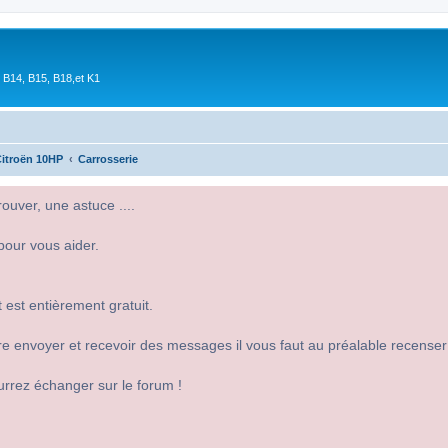
 B14, B15, B18,et K1
itroën 10HP
Carrosserie
uver, une astuce ....
pour vous aider.
 est entièrement gratuit.
 dire envoyer et recevoir des messages il vous faut au préalable recense
urrez échanger sur le forum !