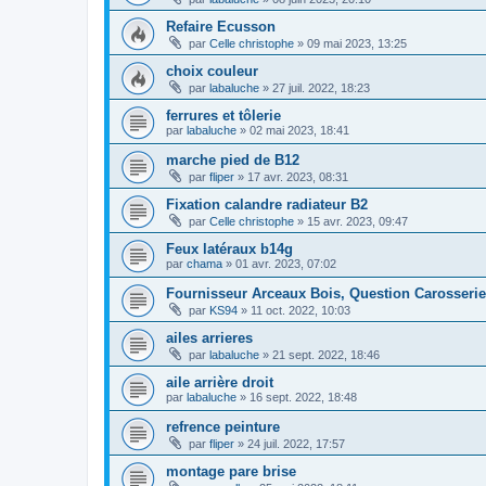
Refaire Ecusson
par
Celle christophe
»
09 mai 2023, 13:25
choix couleur
par
labaluche
»
27 juil. 2022, 18:23
ferrures et tôlerie
par
labaluche
»
02 mai 2023, 18:41
marche pied de B12
par
fliper
»
17 avr. 2023, 08:31
Fixation calandre radiateur B2
par
Celle christophe
»
15 avr. 2023, 09:47
Feux latéraux b14g
par
chama
»
01 avr. 2023, 07:02
Fournisseur Arceaux Bois, Question Carosserie
par
KS94
»
11 oct. 2022, 10:03
ailes arrieres
par
labaluche
»
21 sept. 2022, 18:46
aile arrière droit
par
labaluche
»
16 sept. 2022, 18:48
refrence peinture
par
fliper
»
24 juil. 2022, 17:57
montage pare brise