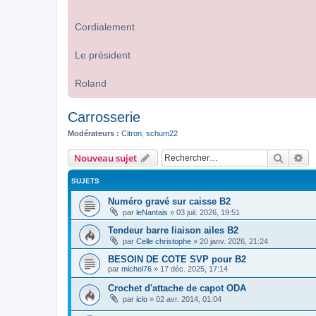
Cordialement
Le président
Roland
Carrosserie
Modérateurs :
Citron
,
schum22
Recher
Re
Nouveau sujet
SUJETS
Numéro gravé sur caisse B2
par
leNantais
»
03 juil. 2026, 19:51
Tendeur barre liaison ailes B2
par
Celle christophe
»
20 janv. 2026, 21:24
BESOIN DE COTE SVP pour B2
par
michel76
»
17 déc. 2025, 17:14
Crochet d'attache de capot ODA
par
iclo
»
02 avr. 2014, 01:04