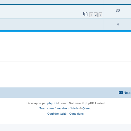
30
1
2
3
4
Nous
Développé par
phpBB
® Forum Software © phpBB Limited
Traduction française officielle
©
Qiaeru
Confidentialité
|
Conditions