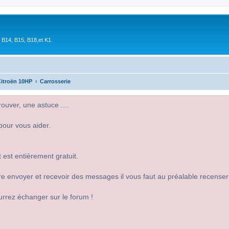
 B14, B15, B18,et K1
itroën 10HP
Carrosserie
uver, une astuce ....
pour vous aider.
 est entièrement gratuit.
 dire envoyer et recevoir des messages il vous faut au préalable recense
urrez échanger sur le forum !