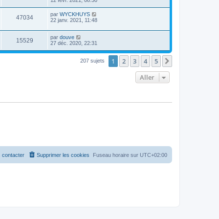
par
WYCKHUYS
47034
22 janv. 2021, 11:48
par
douve
15529
27 déc. 2020, 22:31
1
2
3
4
5
Suivant
207 sujets
Aller
 contacter
Supprimer les cookies
Fuseau horaire sur
UTC+02:00