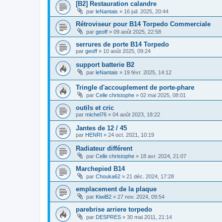
[B2] Restauration calandre
par
leNantais
»
16 juil. 2025, 20:44
Rétroviseur pour B14 Torpedo Commerciale
par
geoff
»
09 août 2025, 22:58
serrures de porte B14 Torpedo
par
geoff
»
10 août 2025, 09:24
support batterie B2
par
leNantais
»
19 févr. 2025, 14:12
Tringle d'accouplement de porte-phare
par
Celle christophe
»
02 mai 2025, 08:01
outils et cric
par
michel76
»
04 août 2023, 18:22
Jantes de 12 / 45
par
HENRI
»
24 oct. 2021, 10:19
Radiateur différent
par
Celle christophe
»
18 avr. 2024, 21:07
Marchepied B14
par
Chouka62
»
21 déc. 2024, 17:28
emplacement de la plaque
par
KiwiB2
»
27 nov. 2024, 09:54
parebrise arriere torpedo
par
DESPRES
»
30 mai 2011, 21:14