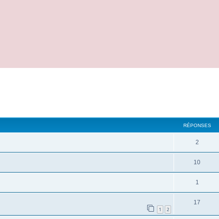
cher
cherche avancée
RÉPONSES
2
10
1
17
1
2