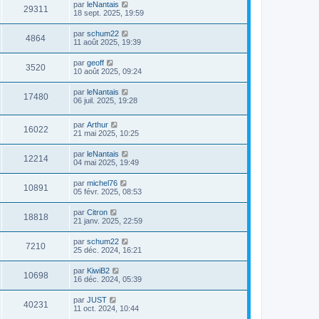
par
leNantais
29311
18 sept. 2025, 19:59
par
schum22
4864
11 août 2025, 19:39
par
geoff
3520
10 août 2025, 09:24
par
leNantais
17480
06 juil. 2025, 19:28
par
Arthur
16022
21 mai 2025, 10:25
par
leNantais
12214
04 mai 2025, 19:49
par
michel76
10891
05 févr. 2025, 08:53
par
Citron
18818
21 janv. 2025, 22:59
par
schum22
7210
25 déc. 2024, 16:21
par
KiwiB2
10698
16 déc. 2024, 05:39
par
JUST
40231
11 oct. 2024, 10:44