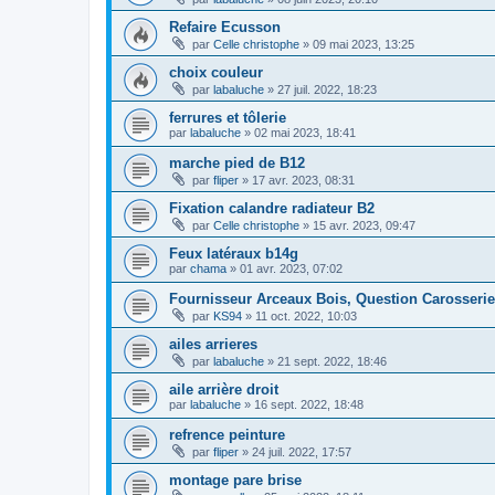
Refaire Ecusson
par
Celle christophe
»
09 mai 2023, 13:25
choix couleur
par
labaluche
»
27 juil. 2022, 18:23
ferrures et tôlerie
par
labaluche
»
02 mai 2023, 18:41
marche pied de B12
par
fliper
»
17 avr. 2023, 08:31
Fixation calandre radiateur B2
par
Celle christophe
»
15 avr. 2023, 09:47
Feux latéraux b14g
par
chama
»
01 avr. 2023, 07:02
Fournisseur Arceaux Bois, Question Carosserie
par
KS94
»
11 oct. 2022, 10:03
ailes arrieres
par
labaluche
»
21 sept. 2022, 18:46
aile arrière droit
par
labaluche
»
16 sept. 2022, 18:48
refrence peinture
par
fliper
»
24 juil. 2022, 17:57
montage pare brise