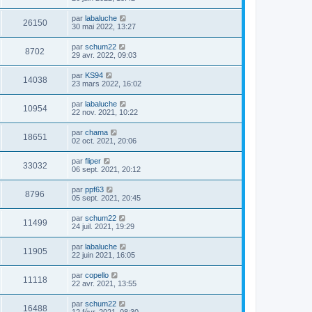
par
labaluche
26150
30 mai 2022, 13:27
par
schum22
8702
29 avr. 2022, 09:03
par
KS94
14038
23 mars 2022, 16:02
par
labaluche
10954
22 nov. 2021, 10:22
par
chama
18651
02 oct. 2021, 20:06
par
fliper
33032
06 sept. 2021, 20:12
par
ppf63
8796
05 sept. 2021, 20:45
par
schum22
11499
24 juil. 2021, 19:29
par
labaluche
11905
22 juin 2021, 16:05
par
copello
11118
22 avr. 2021, 13:55
par
schum22
16488
12 févr. 2021, 08:30