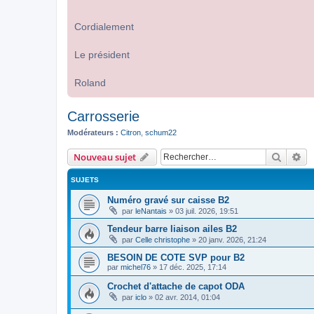
Cordialement
Le président
Roland
Carrosserie
Modérateurs :
Citron
,
schum22
Recher
Re
Nouveau sujet
SUJETS
Numéro gravé sur caisse B2
par
leNantais
»
03 juil. 2026, 19:51
Tendeur barre liaison ailes B2
par
Celle christophe
»
20 janv. 2026, 21:24
BESOIN DE COTE SVP pour B2
par
michel76
»
17 déc. 2025, 17:14
Crochet d'attache de capot ODA
par
iclo
»
02 avr. 2014, 01:04