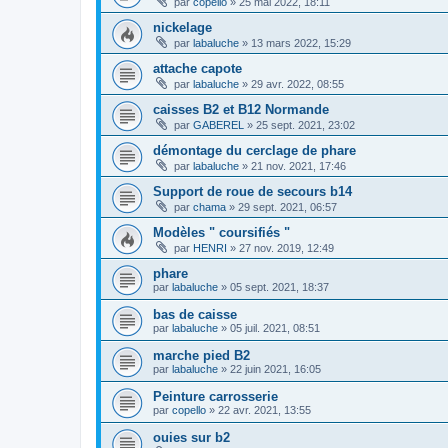
par
copello
»
25 mai 2022, 18:11
nickelage
par
labaluche
»
13 mars 2022, 15:29
attache capote
par
labaluche
»
29 avr. 2022, 08:55
caisses B2 et B12 Normande
par
GABEREL
»
25 sept. 2021, 23:02
démontage du cerclage de phare
par
labaluche
»
21 nov. 2021, 17:46
Support de roue de secours b14
par
chama
»
29 sept. 2021, 06:57
Modèles " coursifiés "
par
HENRI
»
27 nov. 2019, 12:49
phare
par
labaluche
»
05 sept. 2021, 18:37
bas de caisse
par
labaluche
»
05 juil. 2021, 08:51
marche pied B2
par
labaluche
»
22 juin 2021, 16:05
Peinture carrosserie
par
copello
»
22 avr. 2021, 13:55
ouies sur b2