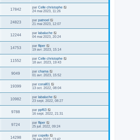
par
Celle christophe
17842
24 mai 2023, 11:26
par
patnoel
24823
21 mai 2023, 12:07
par
labaluche
12244
04 mai 2023, 20:24
par
fliper
14753
19 avr. 2023, 15:14
par
Celle christophe
11552
18 avr. 2023, 19:43
par
chama
9049
01 avr. 2023, 15:52
par
corail01
19399
13 oct. 2022, 08:04
par
labaluche
10982
23 sept. 2022, 08:27
par
ppf63
9788
16 sept. 2022, 21:31
par
fliper
9724
25 juil. 2022, 09:24
par
copello
14298
26 juin 2022, 13:42