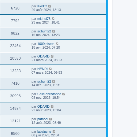
par
KiwiB2
6720
29 août 2024, 13:13
par
michel76
7792
23 mai 2024, 18:41
par
schum22
9822
16 mai 2024, 13:23
par
1000 pistes
22464
18 avr. 2024, 07:20
par
ODARD
20580
21 mars 2024, 08:23
par
HENRI
13233
07 mars 2024, 09:53
par
schum22
7410
14 déc. 2023, 15:31
par
Celle christophe
30996
08 nov. 2023, 19:54
par
ODARD
14984
22 août 2023, 13:04
par
patnoel
13121
12 août 2023, 08:49
par
labaluche
9560
08 juin 2023, 22:34