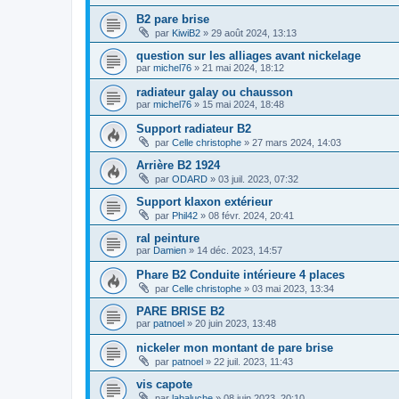
B2 pare brise
par
KiwiB2
»
29 août 2024, 13:13
question sur les alliages avant nickelage
par
michel76
»
21 mai 2024, 18:12
radiateur galay ou chausson
par
michel76
»
15 mai 2024, 18:48
Support radiateur B2
par
Celle christophe
»
27 mars 2024, 14:03
Arrière B2 1924
par
ODARD
»
03 juil. 2023, 07:32
Support klaxon extérieur
par
Phil42
»
08 févr. 2024, 20:41
ral peinture
par
Damien
»
14 déc. 2023, 14:57
Phare B2 Conduite intérieure 4 places
par
Celle christophe
»
03 mai 2023, 13:34
PARE BRISE B2
par
patnoel
»
20 juin 2023, 13:48
nickeler mon montant de pare brise
par
patnoel
»
22 juil. 2023, 11:43
vis capote
par
labaluche
»
08 juin 2023, 20:10