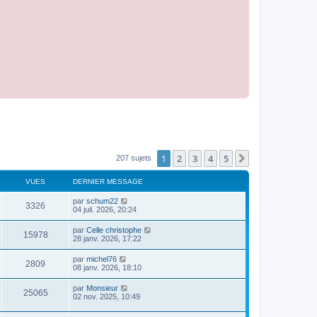
1
2
3
4
5
Suivant
207 sujets
VUES
DERNIER MESSAGE
par
schum22
3326
04 juil. 2026, 20:24
par
Celle christophe
15978
28 janv. 2026, 17:22
par
michel76
2809
08 janv. 2026, 18:10
par
Monsieur
25065
02 nov. 2025, 10:49