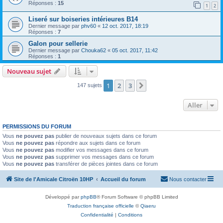
Réponses :
15
1
2
Liseré sur boiseries intérieures B14
Dernier message par
phv60
«
12 oct. 2017, 18:19
Réponses :
7
Galon pour sellerie
Dernier message par
Chouka62
«
05 oct. 2017, 11:42
Réponses :
1
Nouveau sujet
1
2
3
Suivant
147 sujets
Aller
PERMISSIONS DU FORUM
Vous
ne pouvez pas
publier de nouveaux sujets dans ce forum
Vous
ne pouvez pas
répondre aux sujets dans ce forum
Vous
ne pouvez pas
modifier vos messages dans ce forum
Vous
ne pouvez pas
supprimer vos messages dans ce forum
Vous
ne pouvez pas
transférer de pièces jointes dans ce forum
Site de l'Amicale Citroën 10HP
Accueil du forum
Nous contacter
Développé par
phpBB
® Forum Software © phpBB Limited
Traduction française officielle
©
Qiaeru
Confidentialité
|
Conditions