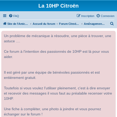
La 10HP Citroën
FAQ
Inscription
Connexion
R
Site de l'Amicale Citroën 10HP
Accueil du forum
Forum Citroën 10HP
Aménagement intérieur
e
Un problème de mécanique à résoudre, une pièce à trouver, une
c
astuce ....
h
e
Ce forum à l'intention des passionnés de 10HP est là pour vous
r
aider.
c
h
Il est géré par une équipe de bénévoles passionnés et est
e
entièrement gratuit.
r
Toutefois si vous voulez l'utiliser pleinement, c'est à dire envoyer
et recevoir des messages il vous faut au préalable recenser votre
10HP.
Une fiche à compléter, une photo à joindre et vous pourrez
échanger sur le forum !