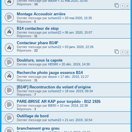
Dernier message par
douve
«
31 mai 2020, 20:50
Réponses :
16
1
2
Montage Accoudoir arrière
Dernier message par
schum22
«
03 mai 2020, 15:35
Réponses :
5
B14 contacteur de stop
Dernier message par
schum22
«
06 avr. 2020, 15:07
Réponses :
11
Contacteur phare B14F
Dernier message par
schum22
«
03 janv. 2020, 22:26
Réponses :
22
1
2
Doublure, sous la capote
Dernier message par
HENRI
«
20 déc. 2019, 14:30
Recherche photo jauge essence B14
Dernier message par
douve
«
17 déc. 2019, 21:27
Réponses :
11
[B14F] Recontruction du volant d'origine
Dernier message par
schum22
«
18 nov. 2019, 09:34
Réponses :
7
PARE-BRISE AR KAP pour torpédo - B12 1926
Dernier message par
BIERI
«
10 nov. 2019, 22:38
Réponses :
3
Outillage de bord
Dernier message par
schum22
«
21 oct. 2019, 16:54
branchement greu greu