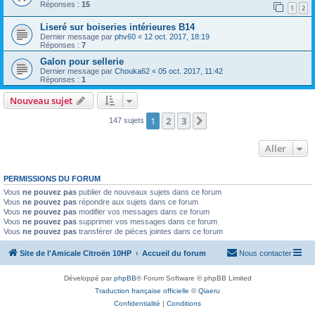
Réponses :
15
1
2
Liseré sur boiseries intérieures B14
Dernier message par
phv60
«
12 oct. 2017, 18:19
Réponses :
7
Galon pour sellerie
Dernier message par
Chouka62
«
05 oct. 2017, 11:42
Réponses :
1
Nouveau sujet
1
2
3
Suivant
147 sujets
Aller
PERMISSIONS DU FORUM
Vous
ne pouvez pas
publier de nouveaux sujets dans ce forum
Vous
ne pouvez pas
répondre aux sujets dans ce forum
Vous
ne pouvez pas
modifier vos messages dans ce forum
Vous
ne pouvez pas
supprimer vos messages dans ce forum
Vous
ne pouvez pas
transférer de pièces jointes dans ce forum
Site de l'Amicale Citroën 10HP
Accueil du forum
Nous contacter
Développé par
phpBB
® Forum Software © phpBB Limited
Traduction française officielle
©
Qiaeru
Confidentialité
|
Conditions