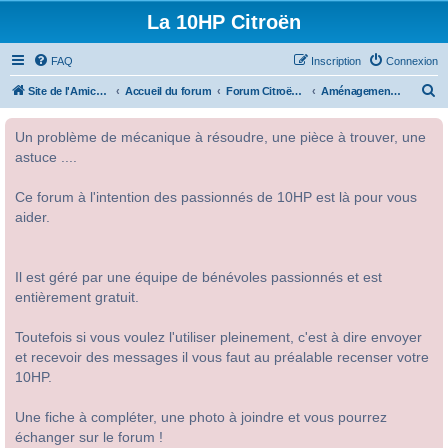
La 10HP Citroën
FAQ
Inscription
Connexion
R
Site de l'Amicale Citroën 10HP
Accueil du forum
Forum Citroën 10HP
Aménagement intérieur
e
Un problème de mécanique à résoudre, une pièce à trouver, une
c
astuce ....
h
e
Ce forum à l'intention des passionnés de 10HP est là pour vous
r
aider.
c
h
Il est géré par une équipe de bénévoles passionnés et est
e
entièrement gratuit.
r
Toutefois si vous voulez l'utiliser pleinement, c'est à dire envoyer
et recevoir des messages il vous faut au préalable recenser votre
10HP.
Une fiche à compléter, une photo à joindre et vous pourrez
échanger sur le forum !