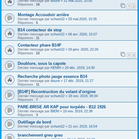
Dernier message par
douve
«
31 mai 2020, 20:50
Réponses :
16
1
2
Montage Accoudoir arrière
Dernier message par
schum22
«
03 mai 2020, 15:35
Réponses :
5
B14 contacteur de stop
Dernier message par
schum22
«
06 avr. 2020, 15:07
Réponses :
11
Contacteur phare B14F
Dernier message par
schum22
«
03 janv. 2020, 22:26
Réponses :
22
1
2
Doublure, sous la capote
Dernier message par
HENRI
«
20 déc. 2019, 14:30
Recherche photo jauge essence B14
Dernier message par
douve
«
17 déc. 2019, 21:27
Réponses :
11
[B14F] Recontruction du volant d'origine
Dernier message par
schum22
«
18 nov. 2019, 09:34
Réponses :
7
PARE-BRISE AR KAP pour torpédo - B12 1926
Dernier message par
BIERI
«
10 nov. 2019, 22:38
Réponses :
3
Outillage de bord
Dernier message par
schum22
«
21 oct. 2019, 16:54
branchement greu greu