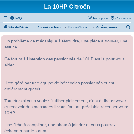
La 10HP Citroën
FAQ
Inscription
Connexion
R
Site de l'Amicale Citroën 10HP
Accueil du forum
Forum Citroën 10HP
Aménagement intérieur
e
Un problème de mécanique à résoudre, une pièce à trouver, une
c
astuce ....
h
e
Ce forum à l'intention des passionnés de 10HP est là pour vous
r
aider.
c
h
Il est géré par une équipe de bénévoles passionnés et est
e
entièrement gratuit.
r
Toutefois si vous voulez l'utiliser pleinement, c'est à dire envoyer
et recevoir des messages il vous faut au préalable recenser votre
10HP.
Une fiche à compléter, une photo à joindre et vous pourrez
échanger sur le forum !