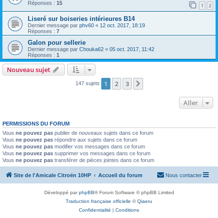
Réponses :
15
1
2
Liseré sur boiseries intérieures B14
Dernier message par
phv60
«
12 oct. 2017, 18:19
Réponses :
7
Galon pour sellerie
Dernier message par
Chouka62
«
05 oct. 2017, 11:42
Réponses :
1
Nouveau sujet
1
2
3
Suivant
147 sujets
Aller
PERMISSIONS DU FORUM
Vous
ne pouvez pas
publier de nouveaux sujets dans ce forum
Vous
ne pouvez pas
répondre aux sujets dans ce forum
Vous
ne pouvez pas
modifier vos messages dans ce forum
Vous
ne pouvez pas
supprimer vos messages dans ce forum
Vous
ne pouvez pas
transférer de pièces jointes dans ce forum
Site de l'Amicale Citroën 10HP
Accueil du forum
Nous contacter
Développé par
phpBB
® Forum Software © phpBB Limited
Traduction française officielle
©
Qiaeru
Confidentialité
|
Conditions