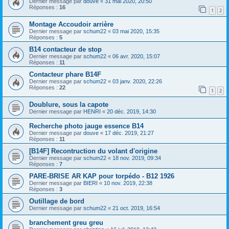
Dernier message par
douve
«
31 mai 2020, 20:50
Réponses :
16
1
2
Montage Accoudoir arrière
Dernier message par
schum22
«
03 mai 2020, 15:35
Réponses :
5
B14 contacteur de stop
Dernier message par
schum22
«
06 avr. 2020, 15:07
Réponses :
11
Contacteur phare B14F
Dernier message par
schum22
«
03 janv. 2020, 22:26
Réponses :
22
1
2
Doublure, sous la capote
Dernier message par
HENRI
«
20 déc. 2019, 14:30
Recherche photo jauge essence B14
Dernier message par
douve
«
17 déc. 2019, 21:27
Réponses :
11
[B14F] Recontruction du volant d'origine
Dernier message par
schum22
«
18 nov. 2019, 09:34
Réponses :
7
PARE-BRISE AR KAP pour torpédo - B12 1926
Dernier message par
BIERI
«
10 nov. 2019, 22:38
Réponses :
3
Outillage de bord
Dernier message par
schum22
«
21 oct. 2019, 16:54
branchement greu greu