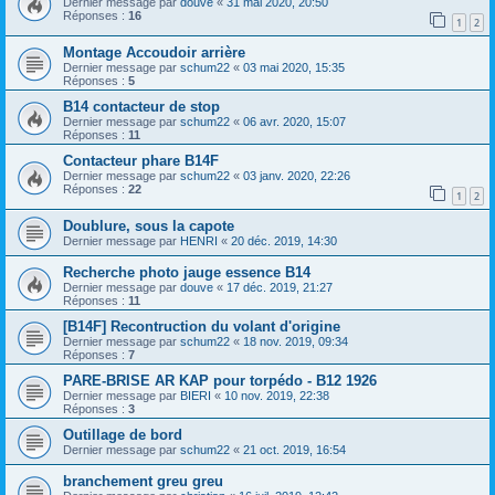
Dernier message par
douve
«
31 mai 2020, 20:50
Réponses :
16
1
2
Montage Accoudoir arrière
Dernier message par
schum22
«
03 mai 2020, 15:35
Réponses :
5
B14 contacteur de stop
Dernier message par
schum22
«
06 avr. 2020, 15:07
Réponses :
11
Contacteur phare B14F
Dernier message par
schum22
«
03 janv. 2020, 22:26
Réponses :
22
1
2
Doublure, sous la capote
Dernier message par
HENRI
«
20 déc. 2019, 14:30
Recherche photo jauge essence B14
Dernier message par
douve
«
17 déc. 2019, 21:27
Réponses :
11
[B14F] Recontruction du volant d'origine
Dernier message par
schum22
«
18 nov. 2019, 09:34
Réponses :
7
PARE-BRISE AR KAP pour torpédo - B12 1926
Dernier message par
BIERI
«
10 nov. 2019, 22:38
Réponses :
3
Outillage de bord
Dernier message par
schum22
«
21 oct. 2019, 16:54
branchement greu greu