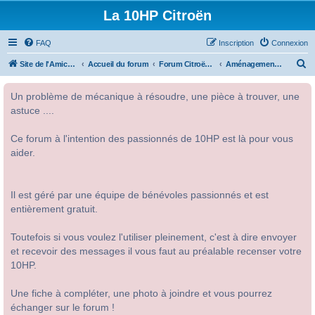
La 10HP Citroën
FAQ
Inscription
Connexion
R
Site de l'Amicale Citroën 10HP
Accueil du forum
Forum Citroën 10HP
Aménagement intérieur
e
Un problème de mécanique à résoudre, une pièce à trouver, une
c
astuce ....
h
e
Ce forum à l'intention des passionnés de 10HP est là pour vous
r
aider.
c
h
Il est géré par une équipe de bénévoles passionnés et est
e
entièrement gratuit.
r
Toutefois si vous voulez l'utiliser pleinement, c'est à dire envoyer
et recevoir des messages il vous faut au préalable recenser votre
10HP.
Une fiche à compléter, une photo à joindre et vous pourrez
échanger sur le forum !