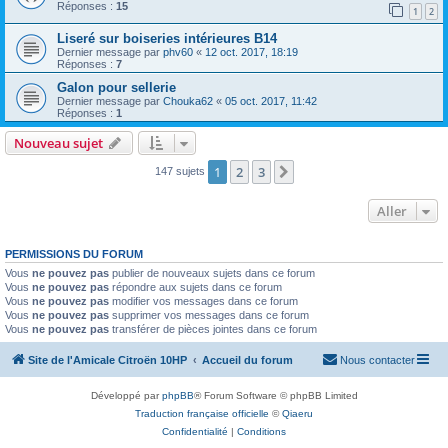
Réponses :
15
1
2
Liseré sur boiseries intérieures B14
Dernier message par
phv60
«
12 oct. 2017, 18:19
Réponses :
7
Galon pour sellerie
Dernier message par
Chouka62
«
05 oct. 2017, 11:42
Réponses :
1
Nouveau sujet
1
2
3
Suivant
147 sujets
Aller
PERMISSIONS DU FORUM
Vous
ne pouvez pas
publier de nouveaux sujets dans ce forum
Vous
ne pouvez pas
répondre aux sujets dans ce forum
Vous
ne pouvez pas
modifier vos messages dans ce forum
Vous
ne pouvez pas
supprimer vos messages dans ce forum
Vous
ne pouvez pas
transférer de pièces jointes dans ce forum
Site de l'Amicale Citroën 10HP
Accueil du forum
Nous contacter
Développé par
phpBB
® Forum Software © phpBB Limited
Traduction française officielle
©
Qiaeru
Confidentialité
|
Conditions