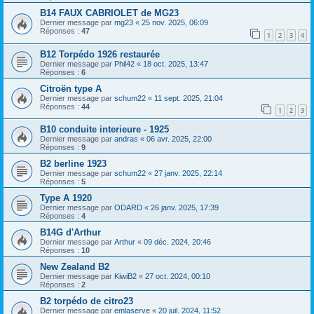
B14 FAUX CABRIOLET de MG23
Dernier message par
mg23
«
25 nov. 2025, 06:09
Réponses :
47
1
2
3
4
B12 Torpédo 1926 restaurée
Dernier message par
Phil42
«
18 oct. 2025, 13:47
Réponses :
6
Citroën type A
Dernier message par
schum22
«
11 sept. 2025, 21:04
Réponses :
44
1
2
3
B10 conduite interieure - 1925
Dernier message par
andras
«
06 avr. 2025, 22:00
Réponses :
9
B2 berline 1923
Dernier message par
schum22
«
27 janv. 2025, 22:14
Réponses :
5
Type A 1920
Dernier message par
ODARD
«
26 janv. 2025, 17:39
Réponses :
4
B14G d'Arthur
Dernier message par
Arthur
«
09 déc. 2024, 20:46
Réponses :
10
New Zealand B2
Dernier message par
KiwiB2
«
27 oct. 2024, 00:10
Réponses :
2
B2 torpédo de citro23
Dernier message par
emlaserve
«
20 juil. 2024, 11:52