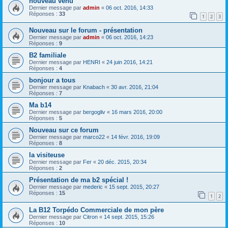
nouveau venu
Dernier message par
admin
«
06 oct. 2016, 14:33
Réponses :
33
1
2
3
Nouveau sur le forum - présentation
Dernier message par
admin
«
06 oct. 2016, 14:23
Réponses :
9
B2 familiale
Dernier message par
HENRI
«
24 juin 2016, 14:21
Réponses :
4
bonjour a tous
Dernier message par
Knabach
«
30 avr. 2016, 21:04
Réponses :
7
Ma b14
Dernier message par
bergogliv
«
16 mars 2016, 20:00
Réponses :
5
Nouveau sur ce forum
Dernier message par
marco22
«
14 févr. 2016, 19:09
Réponses :
8
la visiteuse
Dernier message par
Fer
«
20 déc. 2015, 20:34
Réponses :
2
Présentation de ma b2 spécial !
Dernier message par
mederic
«
15 sept. 2015, 20:27
Réponses :
15
1
2
La B12 Torpédo Commerciale de mon père
Dernier message par
Citron
«
14 sept. 2015, 15:26
Réponses :
10