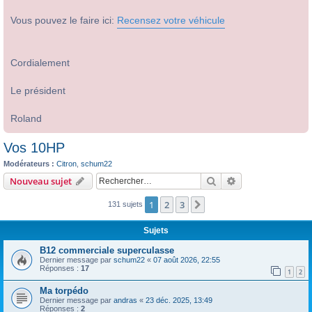
Vous pouvez le faire ici:
Recensez votre véhicule
Cordialement
Le président
Roland
Vos 10HP
Modérateurs :
Citron
,
schum22
Rechercher
Recherche avanc
Nouveau sujet
1
2
3
Suivant
131 sujets
Sujets
B12 commerciale superculasse
Dernier message par
schum22
«
07 août 2026, 22:55
Réponses :
17
1
2
Ma torpédo
Dernier message par
andras
«
23 déc. 2025, 13:49
Réponses :
2