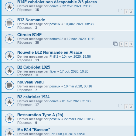
B14F cabriolet non décapotable 2/3 places
Dernier message par
douve
«
22 févr. 2021, 23:08
Réponses :
15
1
2
B12 Normande
Dernier message par
peseux
«
10 janv. 2021, 08:38
Réponses :
3
Citroën B14F
Dernier message par
schum22
«
12 nov. 2020, 11:19
Réponses :
38
1
2
3
Nouvelle B12 Normande en Alsace
Dernier message par
Phil42
«
10 nov. 2020, 18:56
Réponses :
13
B2 Cabriolet 1925
Dernier message par
fliper
«
17 oct. 2020, 10:20
Réponses :
11
nouveau venu
Dernier message par
peseux
«
10 mai 2020, 08:16
Réponses :
7
B2 cabriolet 1924
Dernier message par
douve
«
01 avr. 2020, 21:08
Réponses :
17
1
2
Restauration Type A (2b)
Dernier message par
peseux
«
22 mars 2020, 10:36
Réponses :
9
Ma B14 "Busson"
Dernier message par
Fer
«
08 juil. 2018, 09:31