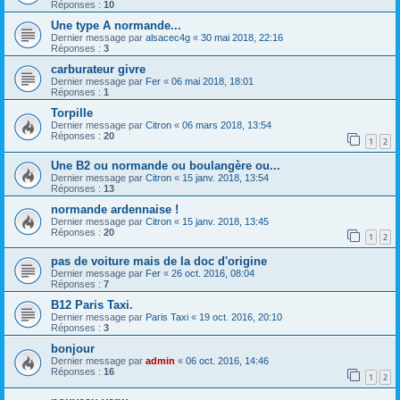
Réponses :
10
Une type A normande...
Dernier message par
alsacec4g
«
30 mai 2018, 22:16
Réponses :
3
carburateur givre
Dernier message par
Fer
«
06 mai 2018, 18:01
Réponses :
1
Torpille
Dernier message par
Citron
«
06 mars 2018, 13:54
Réponses :
20
1
2
Une B2 ou normande ou boulangère ou...
Dernier message par
Citron
«
15 janv. 2018, 13:54
Réponses :
13
normande ardennaise !
Dernier message par
Citron
«
15 janv. 2018, 13:45
Réponses :
20
1
2
pas de voiture mais de la doc d'origine
Dernier message par
Fer
«
26 oct. 2016, 08:04
Réponses :
7
B12 Paris Taxi.
Dernier message par
Paris Taxi
«
19 oct. 2016, 20:10
Réponses :
3
bonjour
Dernier message par
admin
«
06 oct. 2016, 14:46
Réponses :
16
1
2