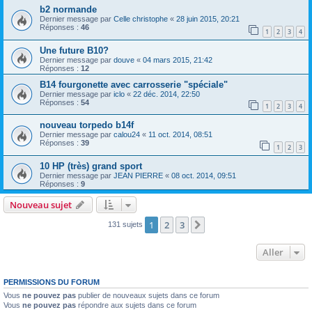
b2 normande
Dernier message par
Celle christophe
«
28 juin 2015, 20:21
Réponses :
46
1
2
3
4
Une future B10?
Dernier message par
douve
«
04 mars 2015, 21:42
Réponses :
12
B14 fourgonette avec carrosserie "spéciale"
Dernier message par
iclo
«
22 déc. 2014, 22:50
Réponses :
54
1
2
3
4
nouveau torpedo b14f
Dernier message par
calou24
«
11 oct. 2014, 08:51
Réponses :
39
1
2
3
10 HP (très) grand sport
Dernier message par
JEAN PIERRE
«
08 oct. 2014, 09:51
Réponses :
9
Nouveau sujet
1
2
3
Suivant
131 sujets
Aller
PERMISSIONS DU FORUM
Vous
ne pouvez pas
publier de nouveaux sujets dans ce forum
Vous
ne pouvez pas
répondre aux sujets dans ce forum