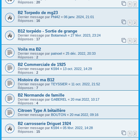
Réponses :
20
1
2
B2 Torpedo de mg23
Dernier message par
Phil42
«
06 janv. 2024, 21:01
Réponses :
16
1
2
B12 torpédo - Sortie de grange
Dernier message par
Boitameuh
«
27 févr. 2023, 23:24
Réponses :
17
1
2
Voila ma B2
Dernier message par
patnoel
«
25 déc. 2022, 20:33
Réponses :
2
B2 Commerciale de 1925
Dernier message par
KS94
«
13 oct. 2022, 14:29
Réponses :
2
Histoire de ma B12
Dernier message par
TEYSSIER
«
11 oct. 2022, 21:52
Réponses :
7
B2 Normande de famille
Dernier message par
GABEREL
«
20 mai 2022, 10:17
Réponses :
4
Citroen Type A bétaillère
Dernier message par
BOUTON
«
20 mai 2022, 09:16
B2 carrosserie Driguet 1924
Dernier message par
KS94
«
05 févr. 2022, 14:28
Réponses :
15
1
2