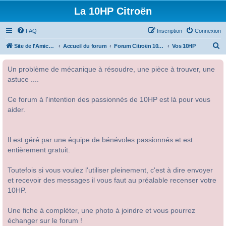
La 10HP Citroën
FAQ
Inscription
Connexion
R
Site de l'Amicale Citroën 10HP
Accueil du forum
Forum Citroën 10HP
Vos 10HP
e
Un problème de mécanique à résoudre, une pièce à trouver, une
c
astuce ....
h
e
Ce forum à l'intention des passionnés de 10HP est là pour vous
r
aider.
c
h
Il est géré par une équipe de bénévoles passionnés et est
e
entièrement gratuit.
r
Toutefois si vous voulez l'utiliser pleinement, c'est à dire envoyer
et recevoir des messages il vous faut au préalable recenser votre
10HP.
Une fiche à compléter, une photo à joindre et vous pourrez
échanger sur le forum !