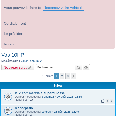
Vous pouvez le faire ici:
Recensez votre véhicule
Cordialement
Le président
Roland
Vos 10HP
Modérateurs :
Citron
,
schum22
Rechercher
Recherche avanc
Nouveau sujet
1
2
3
Suivant
131 sujets
Sujets
B12 commerciale superculasse
Dernier message par
schum22
«
07 août 2026, 22:55
Réponses :
17
1
2
Ma torpédo
Dernier message par
andras
«
23 déc. 2025, 13:49
Réponses :
2