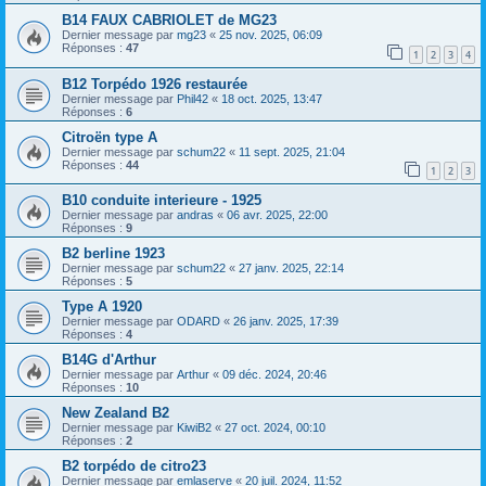
B14 FAUX CABRIOLET de MG23
Dernier message par
mg23
«
25 nov. 2025, 06:09
Réponses :
47
1
2
3
4
B12 Torpédo 1926 restaurée
Dernier message par
Phil42
«
18 oct. 2025, 13:47
Réponses :
6
Citroën type A
Dernier message par
schum22
«
11 sept. 2025, 21:04
Réponses :
44
1
2
3
B10 conduite interieure - 1925
Dernier message par
andras
«
06 avr. 2025, 22:00
Réponses :
9
B2 berline 1923
Dernier message par
schum22
«
27 janv. 2025, 22:14
Réponses :
5
Type A 1920
Dernier message par
ODARD
«
26 janv. 2025, 17:39
Réponses :
4
B14G d'Arthur
Dernier message par
Arthur
«
09 déc. 2024, 20:46
Réponses :
10
New Zealand B2
Dernier message par
KiwiB2
«
27 oct. 2024, 00:10
Réponses :
2
B2 torpédo de citro23
Dernier message par
emlaserve
«
20 juil. 2024, 11:52