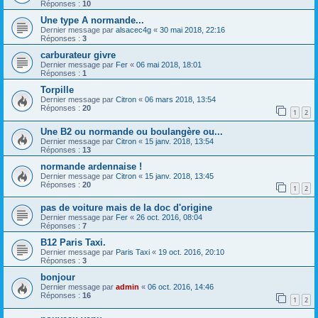
Réponses :
10
Une type A normande...
Dernier message par
alsacec4g
«
30 mai 2018, 22:16
Réponses :
3
carburateur givre
Dernier message par
Fer
«
06 mai 2018, 18:01
Réponses :
1
Torpille
Dernier message par
Citron
«
06 mars 2018, 13:54
Réponses :
20
1
2
Une B2 ou normande ou boulangère ou...
Dernier message par
Citron
«
15 janv. 2018, 13:54
Réponses :
13
normande ardennaise !
Dernier message par
Citron
«
15 janv. 2018, 13:45
Réponses :
20
1
2
pas de voiture mais de la doc d'origine
Dernier message par
Fer
«
26 oct. 2016, 08:04
Réponses :
7
B12 Paris Taxi.
Dernier message par
Paris Taxi
«
19 oct. 2016, 20:10
Réponses :
3
bonjour
Dernier message par
admin
«
06 oct. 2016, 14:46
Réponses :
16
1
2