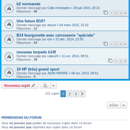
b2 normande
Dernier message par
Celle christophe
«
28 juin 2015, 20:21
Réponses :
46
1
2
3
4
Une future B10?
Dernier message par
douve
«
04 mars 2015, 21:42
Réponses :
12
B14 fourgonette avec carrosserie "spéciale"
Dernier message par
iclo
«
22 déc. 2014, 22:50
Réponses :
54
1
2
3
4
nouveau torpedo b14f
Dernier message par
calou24
«
11 oct. 2014, 08:51
Réponses :
39
1
2
3
10 HP (très) grand sport
Dernier message par
JEAN PIERRE
«
08 oct. 2014, 09:51
Réponses :
9
Nouveau sujet
1
2
3
Suivant
131 sujets
Aller
PERMISSIONS DU FORUM
Vous
ne pouvez pas
publier de nouveaux sujets dans ce forum
Vous
ne pouvez pas
répondre aux sujets dans ce forum