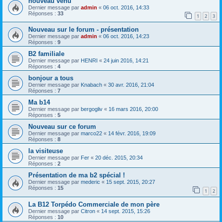
nouveau venu
Dernier message par
admin
«
06 oct. 2016, 14:33
Réponses :
33
1
2
3
Nouveau sur le forum - présentation
Dernier message par
admin
«
06 oct. 2016, 14:23
Réponses :
9
B2 familiale
Dernier message par
HENRI
«
24 juin 2016, 14:21
Réponses :
4
bonjour a tous
Dernier message par
Knabach
«
30 avr. 2016, 21:04
Réponses :
7
Ma b14
Dernier message par
bergogliv
«
16 mars 2016, 20:00
Réponses :
5
Nouveau sur ce forum
Dernier message par
marco22
«
14 févr. 2016, 19:09
Réponses :
8
la visiteuse
Dernier message par
Fer
«
20 déc. 2015, 20:34
Réponses :
2
Présentation de ma b2 spécial !
Dernier message par
mederic
«
15 sept. 2015, 20:27
Réponses :
15
1
2
La B12 Torpédo Commerciale de mon père
Dernier message par
Citron
«
14 sept. 2015, 15:26
Réponses :
10