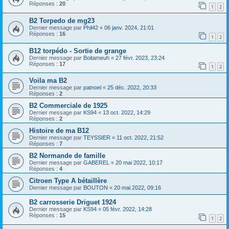
Réponses :
20
1
2
B2 Torpedo de mg23
Dernier message par
Phil42
«
06 janv. 2024, 21:01
Réponses :
16
1
2
B12 torpédo - Sortie de grange
Dernier message par
Boitameuh
«
27 févr. 2023, 23:24
Réponses :
17
1
2
Voila ma B2
Dernier message par
patnoel
«
25 déc. 2022, 20:33
Réponses :
2
B2 Commerciale de 1925
Dernier message par
KS94
«
13 oct. 2022, 14:29
Réponses :
2
Histoire de ma B12
Dernier message par
TEYSSIER
«
11 oct. 2022, 21:52
Réponses :
7
B2 Normande de famille
Dernier message par
GABEREL
«
20 mai 2022, 10:17
Réponses :
4
Citroen Type A bétaillère
Dernier message par
BOUTON
«
20 mai 2022, 09:16
B2 carrosserie Driguet 1924
Dernier message par
KS94
«
05 févr. 2022, 14:28
Réponses :
15
1
2