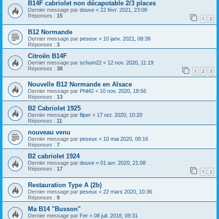
B14F cabriolet non décapotable 2/3 places
Dernier message par
douve
«
22 févr. 2021, 23:08
Réponses :
15
1
2
B12 Normande
Dernier message par
peseux
«
10 janv. 2021, 08:38
Réponses :
3
Citroën B14F
Dernier message par
schum22
«
12 nov. 2020, 11:19
Réponses :
38
1
2
3
Nouvelle B12 Normande en Alsace
Dernier message par
Phil42
«
10 nov. 2020, 18:56
Réponses :
13
B2 Cabriolet 1925
Dernier message par
fliper
«
17 oct. 2020, 10:20
Réponses :
11
nouveau venu
Dernier message par
peseux
«
10 mai 2020, 08:16
Réponses :
7
B2 cabriolet 1924
Dernier message par
douve
«
01 avr. 2020, 21:08
Réponses :
17
1
2
Restauration Type A (2b)
Dernier message par
peseux
«
22 mars 2020, 10:36
Réponses :
9
Ma B14 "Busson"
Dernier message par
Fer
«
08 juil. 2018, 09:31