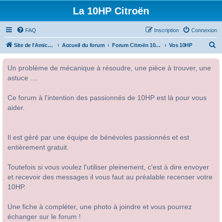
La 10HP Citroën
FAQ
Inscription
Connexion
R
Site de l'Amicale Citroën 10HP
Accueil du forum
Forum Citroën 10HP
Vos 10HP
e
Un problème de mécanique à résoudre, une pièce à trouver, une
c
astuce ....
h
e
Ce forum à l'intention des passionnés de 10HP est là pour vous
r
aider.
c
h
Il est géré par une équipe de bénévoles passionnés et est
e
entièrement gratuit.
r
Toutefois si vous voulez l'utiliser pleinement, c'est à dire envoyer
et recevoir des messages il vous faut au préalable recenser votre
10HP.
Une fiche à compléter, une photo à joindre et vous pourrez
échanger sur le forum !