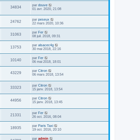
par
douve
34834
01 avr. 2020, 21:08
par
peseux
24762
22 mars 2020, 10:36
par
Fer
31063
08 juil. 2018, 09:31
par
alsacec4g
13753
30 mai 2018, 22:16
par
Fer
10140
06 mai 2018, 18:01
par
Citron
43229
06 mars 2018, 13:54
par
Citron
33323
15 janv. 2018, 13:54
par
Citron
44956
15 janv. 2018, 13:45
par
Fer
21331
26 oct. 2016, 08:04
par
Paris Taxi
18935
19 oct. 2016, 20:10
par
admin