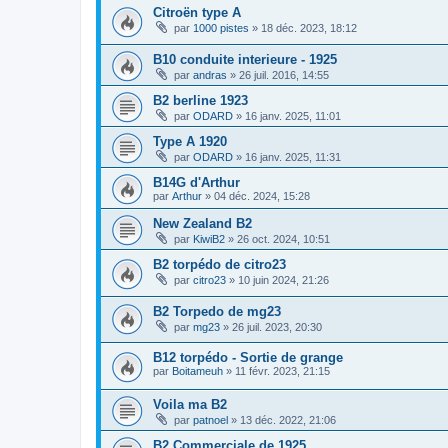
Citroën type A
par
1000 pistes
»
18 déc. 2023, 18:12
B10 conduite interieure - 1925
par
andras
»
26 juil. 2016, 14:55
B2 berline 1923
par
ODARD
»
16 janv. 2025, 11:01
Type A 1920
par
ODARD
»
16 janv. 2025, 11:31
B14G d'Arthur
par
Arthur
»
04 déc. 2024, 15:28
New Zealand B2
par
KiwiB2
»
26 oct. 2024, 10:51
B2 torpédo de citro23
par
citro23
»
10 juin 2024, 21:26
B2 Torpedo de mg23
par
mg23
»
26 juil. 2023, 20:30
B12 torpédo - Sortie de grange
par
Boitameuh
»
11 févr. 2023, 21:15
Voila ma B2
par
patnoel
»
13 déc. 2022, 21:06
B2 Commerciale de 1925