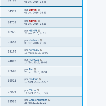
34798
06 oct. 2016, 14:46
par
admin
64349
06 oct. 2016, 14:33
par
admin
24709
06 oct. 2016, 14:23
par
HENRI
16975
24 juin 2016, 14:21
par
Knabach
21653
30 avr. 2016, 21:04
par
bergogliv
18175
16 mars 2016, 20:00
par
marco22
24842
14 févr. 2016, 19:09
par
Fer
12518
20 déc. 2015, 20:34
par
mederic
35522
15 sept. 2015, 20:27
par
Citron
27026
14 sept. 2015, 15:26
par
Celle christophe
83525
28 juin 2015, 20:21