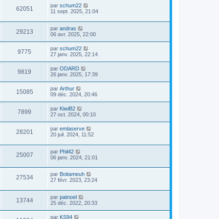
par
schum22
62051
11 sept. 2025, 21:04
par
andras
29213
06 avr. 2025, 22:00
par
schum22
9775
27 janv. 2025, 22:14
par
ODARD
9819
26 janv. 2025, 17:39
par
Arthur
15085
09 déc. 2024, 20:46
par
KiwiB2
7899
27 oct. 2024, 00:10
par
emlaserve
28201
20 juil. 2024, 11:52
par
Phil42
25007
06 janv. 2024, 21:01
par
Boitameuh
27534
27 févr. 2023, 23:24
par
patnoel
13744
25 déc. 2022, 20:33
par
KS94