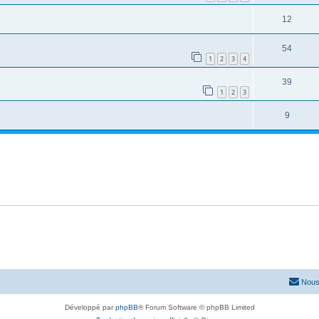
12
54
1
2
3
4
39
1
2
3
9
Nous
Développé par
phpBB
® Forum Software © phpBB Limited