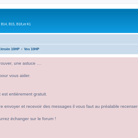
 B14, B15, B18,et K1
itroën 10HP
Vos 10HP
uver, une astuce ....
pour vous aider.
 est entièrement gratuit.
 dire envoyer et recevoir des messages il vous faut au préalable recense
urrez échanger sur le forum !