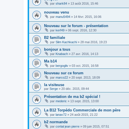
par
shark84
»
13 août 2016, 15:46
nouveau venu
par
manu5494
»
14 févr. 2015, 16:06
Nouveau sur le forum - présentation
par
kerf49
»
06 sept. 2016, 12:30
B2 familiale
par
Slim Kachkachi
»
28 mai 2016, 19:23
bonjour a tous
par
Knabach
»
27 avr. 2016, 14:13
Ma b14
par
bergogliv
»
03 oct. 2015, 16:58
Nouveau sur ce forum
par
marco22
»
20 sept. 2013, 18:09
la visiteuse
par
Serge
»
20 déc. 2015, 09:44
Présentation de ma b2 spécial !
par
mederic
»
13 sept. 2015, 13:00
La B12 Torpédo Commerciale de mon père
par
lanav72
»
24 août 2015, 21:22
b2 normande
par
cortial jean pierre
»
09 juin 2015, 07:51