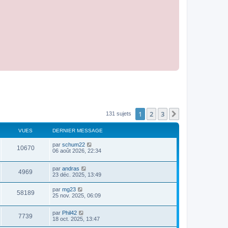
1
2
3
Suivant
131 sujets
VUES
DERNIER MESSAGE
par
schum22
10670
06 août 2026, 22:34
par
andras
4969
23 déc. 2025, 13:49
par
mg23
58189
25 nov. 2025, 06:09
par
Phil42
7739
18 oct. 2025, 13:47