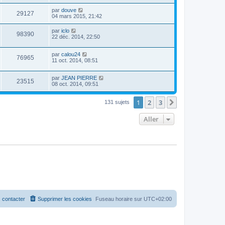
par
douve
29127
04 mars 2015, 21:42
par
iclo
98390
22 déc. 2014, 22:50
par
calou24
76965
11 oct. 2014, 08:51
par
JEAN PIERRE
23515
08 oct. 2014, 09:51
1
2
3
Suivant
131 sujets
Aller
 contacter
Supprimer les cookies
Fuseau horaire sur
UTC+02:00