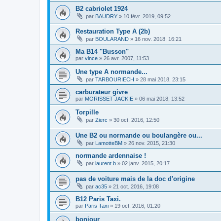
B2 cabriolet 1924
par
BAUDRY
»
10 févr. 2019, 09:52
Restauration Type A (2b)
par
BOULARAND
»
16 nov. 2018, 16:21
Ma B14 "Busson"
par
vince
»
26 avr. 2007, 11:53
Une type A normande...
par
TARBOURIECH
»
28 mai 2018, 23:15
carburateur givre
par
MORISSET JACKIE
»
06 mai 2018, 13:52
Torpille
par
Zierc
»
30 oct. 2016, 12:50
Une B2 ou normande ou boulangère ou...
par
LamotteBM
»
26 nov. 2015, 21:30
normande ardennaise !
par
laurent b
»
02 janv. 2015, 20:17
pas de voiture mais de la doc d'origine
par
ac35
»
21 oct. 2016, 19:08
B12 Paris Taxi.
par
Paris Taxi
»
19 oct. 2016, 01:20
bonjour