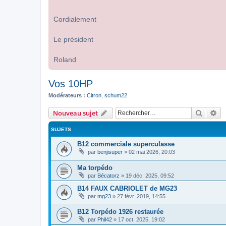
Cordialement
Le président
Roland
Vos 10HP
Modérateurs :
Citron
,
schum22
Recher
Re
Nouveau sujet
SUJETS
B12 commerciale superculasse
par
benjisuper
»
02 mai 2026, 20:03
Ma torpédo
par
Bécatorz
»
19 déc. 2025, 09:52
B14 FAUX CABRIOLET de MG23
par
mg23
»
27 févr. 2019, 14:55
B12 Torpédo 1926 restaurée
par
Phil42
»
17 oct. 2025, 19:02