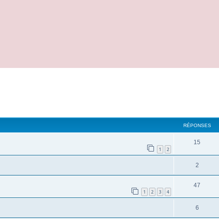
cher
cherche avancée
RÉPONSES
15
1
2
2
47
1
2
3
4
6