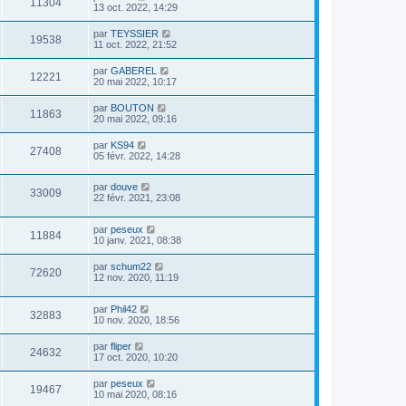
11304
13 oct. 2022, 14:29
par
TEYSSIER
19538
11 oct. 2022, 21:52
par
GABEREL
12221
20 mai 2022, 10:17
par
BOUTON
11863
20 mai 2022, 09:16
par
KS94
27408
05 févr. 2022, 14:28
par
douve
33009
22 févr. 2021, 23:08
par
peseux
11884
10 janv. 2021, 08:38
par
schum22
72620
12 nov. 2020, 11:19
par
Phil42
32883
10 nov. 2020, 18:56
par
fliper
24632
17 oct. 2020, 10:20
par
peseux
19467
10 mai 2020, 08:16