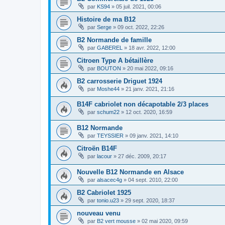
par
KS94
»
05 juil. 2021, 00:06
Histoire de ma B12
par
Serge
»
09 oct. 2022, 22:26
B2 Normande de famille
par
GABEREL
»
18 avr. 2022, 12:00
Citroen Type A bétaillère
par
BOUTON
»
20 mai 2022, 09:16
B2 carrosserie Driguet 1924
par
Moshe44
»
21 janv. 2021, 21:16
B14F cabriolet non décapotable 2/3 places
par
schum22
»
12 oct. 2020, 16:59
B12 Normande
par
TEYSSIER
»
09 janv. 2021, 14:10
Citroën B14F
par
lacour
»
27 déc. 2009, 20:17
Nouvelle B12 Normande en Alsace
par
alsacec4g
»
04 sept. 2010, 22:00
B2 Cabriolet 1925
par
tonio.u23
»
29 sept. 2020, 18:37
nouveau venu
par
B2 vert mousse
»
02 mai 2020, 09:59