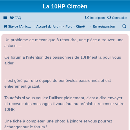
La 10HP Citroën
FAQ
Inscription
Connexion
R
Site de l'Amicale Citroën 10HP
Accueil du forum
Forum Citroën 10HP
En restauration
e
Un problème de mécanique à résoudre, une pièce à trouver, une
c
astuce ....
h
e
Ce forum à l'intention des passionnés de 10HP est là pour vous
r
aider.
c
h
Il est géré par une équipe de bénévoles passionnés et est
e
entièrement gratuit.
r
Toutefois si vous voulez l'utiliser pleinement, c'est à dire envoyer
et recevoir des messages il vous faut au préalable recenser votre
10HP.
Une fiche à compléter, une photo à joindre et vous pourrez
échanger sur le forum !