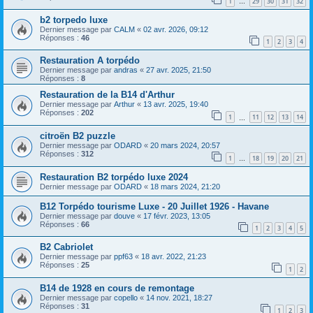
1
29
30
31
32
…
b2 torpedo luxe
Dernier message par
CALM
«
02 avr. 2026, 09:12
Réponses :
46
1
2
3
4
Restauration A torpédo
Dernier message par
andras
«
27 avr. 2025, 21:50
Réponses :
8
Restauration de la B14 d'Arthur
Dernier message par
Arthur
«
13 avr. 2025, 19:40
Réponses :
202
1
11
12
13
14
…
citroën B2 puzzle
Dernier message par
ODARD
«
20 mars 2024, 20:57
Réponses :
312
1
18
19
20
21
…
Restauration B2 torpédo luxe 2024
Dernier message par
ODARD
«
18 mars 2024, 21:20
B12 Torpédo tourisme Luxe - 20 Juillet 1926 - Havane
Dernier message par
douve
«
17 févr. 2023, 13:05
Réponses :
66
1
2
3
4
5
B2 Cabriolet
Dernier message par
ppf63
«
18 avr. 2022, 21:23
Réponses :
25
1
2
B14 de 1928 en cours de remontage
Dernier message par
copello
«
14 nov. 2021, 18:27
Réponses :
31
1
2
3