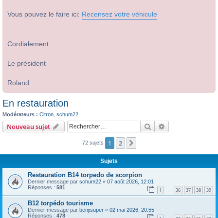
Vous pouvez le faire ici:
Recensez votre véhicule
Cordialement
Le président
Roland
En restauration
Modérateurs :
Citron
,
schum22
Rechercher
Recherche avanc
Nouveau sujet
1
2
Suivant
72 sujets
Sujets
Restauration B14 torpedo de scorpion
Dernier message par
schum22
«
07 août 2026, 12:01
Réponses :
581
1
36
37
38
39
…
B12 torpédo tourisme
Dernier message par
benjisuper
«
02 mai 2026, 20:55
Réponses :
478