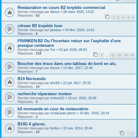
Restauration en cours B2 torpédo commercial
Dernier message par
douve
«
08 mars 2020, 14:02
Réponses :
63
1
2
3
4
5
citroen B2 tropédo luxe
Dernier message par
peseux
«
04 févr. 2020, 14:51
Réponses :
6
FRANKEN-B2 Ou l'Incertain retour sur l'asphalte d'une
presque centenaire
Dernier message par
Fer
«
02 juil. 2018, 08:03
Réponses :
218
1
12
13
14
15
…
Boucher des trous dans une tableau de bord en alu.
Dernier message par
douve
«
13 déc. 2017, 22:40
Réponses :
7
B14 Normande
Dernier message par
phv60
«
22 juil. 2017, 20:33
Réponses :
14
recherche réparateur moteur
Dernier message par
schum22
«
13 oct. 2016, 16:06
Réponses :
4
b2 normande en cour de restauration
Dernier message par
cortial jean pierre
«
19 déc. 2015, 19:24
Réponses :
2
B14G 6 glaces.
Dernier message par
fonfon
«
15 nov. 2014, 20:44
Réponses :
24
1
2