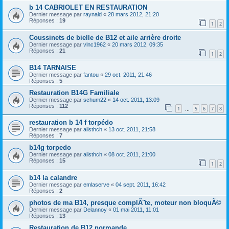
b 14 CABRIOLET EN RESTAURATION
Dernier message par
raynald
«
28 mars 2012, 21:20
Réponses :
19
1
2
Coussinets de bielle de B12 et aile arrière droite
Dernier message par
vlnc1962
«
20 mars 2012, 09:35
Réponses :
21
1
2
B14 TARNAISE
Dernier message par
fantou
«
29 oct. 2011, 21:46
Réponses :
5
Restauration B14G Familiale
Dernier message par
schum22
«
14 oct. 2011, 13:09
Réponses :
112
1
5
6
7
8
…
restauration b 14 f torpédo
Dernier message par
alisthch
«
13 oct. 2011, 21:58
Réponses :
7
b14g torpedo
Dernier message par
alisthch
«
08 oct. 2011, 21:00
Réponses :
15
1
2
b14 la calandre
Dernier message par
emlaserve
«
04 sept. 2011, 16:42
Réponses :
2
photos de ma B14, presque complÃ¨te, moteur non bloquÃ©
Dernier message par
Delannoy
«
01 mai 2011, 11:01
Réponses :
13
Restauration de B12 normande