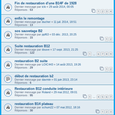
Fin de restauration d'une B14F de 1928
Dernier message par
iclo
«
29 août 2014, 00:05
Réponses :
53
1
2
3
4
enfin le remontage
Dernier message par
ducher
«
11 juil. 2014, 18:51
Réponses :
13
sos sauvetage B2
Dernier message par
ppf63
«
03 déc. 2013, 20:25
Réponses :
15
1
2
Suite restauration B12
Dernier message par
douve
«
17 sept. 2013, 21:25
Réponses :
122
1
6
7
8
9
…
restauration B2 suite
Dernier message par
LOIC443
«
14 août 2013, 19:26
Réponses :
29
1
2
début de restauration b2
Dernier message par
davmin
«
01 juin 2013, 23:14
Réponses :
6
Restauration B12 conduite intérieure
Dernier message par
Roland
«
29 mai 2012, 09:01
Réponses :
95
1
4
5
6
7
…
restauration B14 plateau
Dernier message par
schum22
«
07 mai 2012, 18:16
Réponses :
30
1
2
3