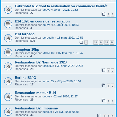
Cabrriolet b12 dont la restauration va commencer bientôt ...
Dernier message par
douve
«
20 oct. 2021, 21:32
Réponses :
27
1
2
B14 1928 en cours de restauration
Dernier message par
douve
«
31 août 2021, 10:53
Réponses :
4
B14 torpedo
Dernier message par
bergogliv
«
18 mars 2021, 12:57
Réponses :
529
1
33
34
35
36
…
compteur 10hp
Dernier message par
MOMO69
«
07 févr. 2021, 18:47
Réponses :
4
Restauration B2 Normande 1923
Dernier message par
tonio.u23
«
30 sept. 2020, 20:23
Réponses :
28
1
2
Berline B14G
Dernier message par
schum22
«
07 juin 2020, 10:54
Réponses :
17
1
2
Restauration moteur B 14
Dernier message par
douve
«
02 mai 2020, 22:27
Réponses :
29
1
2
Restauration B2 limousine
Dernier message par
peseux
«
27 avr. 2020, 08:06
Réponses :
36
1
2
3