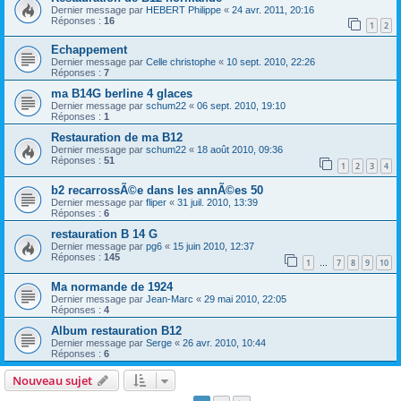
Dernier message par
HEBERT Philippe
«
24 avr. 2011, 20:16
Réponses :
16
1
2
Echappement
Dernier message par
Celle christophe
«
10 sept. 2010, 22:26
Réponses :
7
ma B14G berline 4 glaces
Dernier message par
schum22
«
06 sept. 2010, 19:10
Réponses :
1
Restauration de ma B12
Dernier message par
schum22
«
18 août 2010, 09:36
Réponses :
51
1
2
3
4
b2 recarrossÃ©e dans les annÃ©es 50
Dernier message par
fliper
«
31 juil. 2010, 13:39
Réponses :
6
restauration B 14 G
Dernier message par
pg6
«
15 juin 2010, 12:37
Réponses :
145
1
7
8
9
10
…
Ma normande de 1924
Dernier message par
Jean-Marc
«
29 mai 2010, 22:05
Réponses :
4
Album restauration B12
Dernier message par
Serge
«
26 avr. 2010, 10:44
Réponses :
6
Nouveau sujet