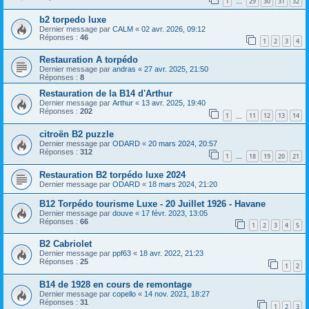
1
29
30
31
32
…
b2 torpedo luxe
Dernier message par
CALM
«
02 avr. 2026, 09:12
Réponses :
46
1
2
3
4
Restauration A torpédo
Dernier message par
andras
«
27 avr. 2025, 21:50
Réponses :
8
Restauration de la B14 d'Arthur
Dernier message par
Arthur
«
13 avr. 2025, 19:40
Réponses :
202
1
11
12
13
14
…
citroën B2 puzzle
Dernier message par
ODARD
«
20 mars 2024, 20:57
Réponses :
312
1
18
19
20
21
…
Restauration B2 torpédo luxe 2024
Dernier message par
ODARD
«
18 mars 2024, 21:20
B12 Torpédo tourisme Luxe - 20 Juillet 1926 - Havane
Dernier message par
douve
«
17 févr. 2023, 13:05
Réponses :
66
1
2
3
4
5
B2 Cabriolet
Dernier message par
ppf63
«
18 avr. 2022, 21:23
Réponses :
25
1
2
B14 de 1928 en cours de remontage
Dernier message par
copello
«
14 nov. 2021, 18:27
Réponses :
31
1
2
3