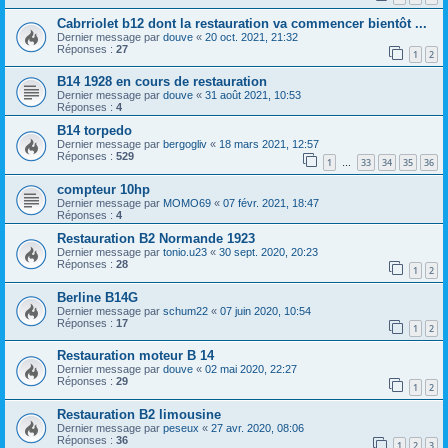
Cabrriolet b12 dont la restauration va commencer bientôt ...
Dernier message par
douve
«
20 oct. 2021, 21:32
Réponses :
27
1
2
B14 1928 en cours de restauration
Dernier message par
douve
«
31 août 2021, 10:53
Réponses :
4
B14 torpedo
Dernier message par
bergogliv
«
18 mars 2021, 12:57
Réponses :
529
1
33
34
35
36
…
compteur 10hp
Dernier message par
MOMO69
«
07 févr. 2021, 18:47
Réponses :
4
Restauration B2 Normande 1923
Dernier message par
tonio.u23
«
30 sept. 2020, 20:23
Réponses :
28
1
2
Berline B14G
Dernier message par
schum22
«
07 juin 2020, 10:54
Réponses :
17
1
2
Restauration moteur B 14
Dernier message par
douve
«
02 mai 2020, 22:27
Réponses :
29
1
2
Restauration B2 limousine
Dernier message par
peseux
«
27 avr. 2020, 08:06
Réponses :
36
1
2
3