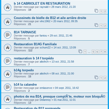
b 14 CABRIOLET EN RESTAURATION
Dernier message par
raynald
«
28 mars 2012, 21:20
Réponses :
19
1
2
Coussinets de bielle de B12 et aile arrière droite
Dernier message par
vlnc1962
«
20 mars 2012, 09:35
Réponses :
21
1
2
B14 TARNAISE
Dernier message par
fantou
«
29 oct. 2011, 21:46
Réponses :
5
Restauration B14G Familiale
Dernier message par
schum22
«
14 oct. 2011, 13:09
Réponses :
112
1
5
6
7
8
…
restauration b 14 f torpédo
Dernier message par
alisthch
«
13 oct. 2011, 21:58
Réponses :
7
b14g torpedo
Dernier message par
alisthch
«
08 oct. 2011, 21:00
Réponses :
15
1
2
b14 la calandre
Dernier message par
emlaserve
«
04 sept. 2011, 16:42
Réponses :
2
photos de ma B14, presque complÃ¨te, moteur non bloquÃ©
Dernier message par
Delannoy
«
01 mai 2011, 11:01
Réponses :
13
Restauration de B12 normande