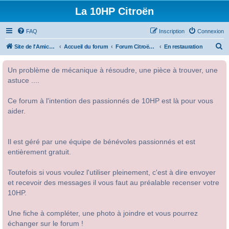
La 10HP Citroën
FAQ
Inscription
Connexion
R
Site de l'Amicale Citroën 10HP
Accueil du forum
Forum Citroën 10HP
En restauration
e
Un problème de mécanique à résoudre, une pièce à trouver, une
c
astuce ....
h
e
Ce forum à l'intention des passionnés de 10HP est là pour vous
r
aider.
c
h
Il est géré par une équipe de bénévoles passionnés et est
e
entièrement gratuit.
r
Toutefois si vous voulez l'utiliser pleinement, c'est à dire envoyer
et recevoir des messages il vous faut au préalable recenser votre
10HP.
Une fiche à compléter, une photo à joindre et vous pourrez
échanger sur le forum !