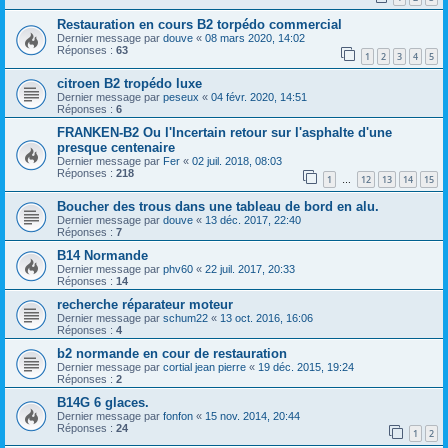
Restauration en cours B2 torpédo commercial
Dernier message par
douve
«
08 mars 2020, 14:02
Réponses :
63
1
2
3
4
5
citroen B2 tropédo luxe
Dernier message par
peseux
«
04 févr. 2020, 14:51
Réponses :
6
FRANKEN-B2 Ou l'Incertain retour sur l'asphalte d'une
presque centenaire
Dernier message par
Fer
«
02 juil. 2018, 08:03
Réponses :
218
1
12
13
14
15
…
Boucher des trous dans une tableau de bord en alu.
Dernier message par
douve
«
13 déc. 2017, 22:40
Réponses :
7
B14 Normande
Dernier message par
phv60
«
22 juil. 2017, 20:33
Réponses :
14
recherche réparateur moteur
Dernier message par
schum22
«
13 oct. 2016, 16:06
Réponses :
4
b2 normande en cour de restauration
Dernier message par
cortial jean pierre
«
19 déc. 2015, 19:24
Réponses :
2
B14G 6 glaces.
Dernier message par
fonfon
«
15 nov. 2014, 20:44
Réponses :
24
1
2