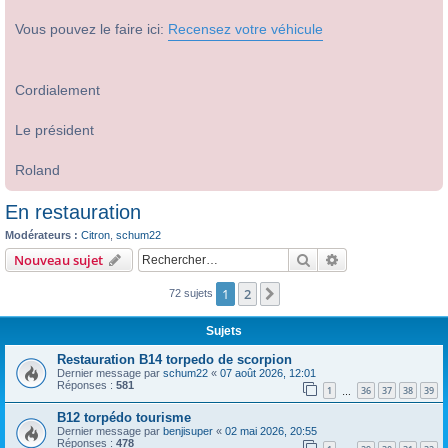
Vous pouvez le faire ici:
Recensez votre véhicule
Cordialement
Le président
Roland
En restauration
Modérateurs :
Citron
,
schum22
Rechercher
Recherche avanc
Nouveau sujet
1
2
Suivant
72 sujets
Sujets
Restauration B14 torpedo de scorpion
Dernier message par
schum22
«
07 août 2026, 12:01
Réponses :
581
1
36
37
38
39
…
B12 torpédo tourisme
Dernier message par
benjisuper
«
02 mai 2026, 20:55
Réponses :
478