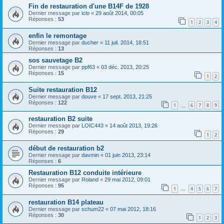
Fin de restauration d'une B14F de 1928
Dernier message par
iclo
«
29 août 2014, 00:05
Réponses :
53
1
2
3
4
enfin le remontage
Dernier message par
ducher
«
11 juil. 2014, 18:51
Réponses :
13
sos sauvetage B2
Dernier message par
ppf63
«
03 déc. 2013, 20:25
Réponses :
15
1
2
Suite restauration B12
Dernier message par
douve
«
17 sept. 2013, 21:25
Réponses :
122
1
6
7
8
9
…
restauration B2 suite
Dernier message par
LOIC443
«
14 août 2013, 19:26
Réponses :
29
1
2
début de restauration b2
Dernier message par
davmin
«
01 juin 2013, 23:14
Réponses :
6
Restauration B12 conduite intérieure
Dernier message par
Roland
«
29 mai 2012, 09:01
Réponses :
95
1
4
5
6
7
…
restauration B14 plateau
Dernier message par
schum22
«
07 mai 2012, 18:16
Réponses :
30
1
2
3