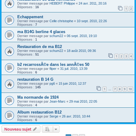
Dernier message par
HEBERT Philippe
«
24 avr. 2011, 20:16
Réponses :
16
1
2
Echappement
Dernier message par
Celle christophe
«
10 sept. 2010, 22:26
Réponses :
7
ma B14G berline 4 glaces
Dernier message par
schum22
«
06 sept. 2010, 19:10
Réponses :
1
Restauration de ma B12
Dernier message par
schum22
«
18 août 2010, 09:36
Réponses :
51
1
2
3
4
b2 recarrossÃ©e dans les annÃ©es 50
Dernier message par
fliper
«
31 juil. 2010, 13:39
Réponses :
6
restauration B 14 G
Dernier message par
pg6
«
15 juin 2010, 12:37
Réponses :
145
1
7
8
9
10
…
Ma normande de 1924
Dernier message par
Jean-Marc
«
29 mai 2010, 22:05
Réponses :
4
Album restauration B12
Dernier message par
Serge
«
26 avr. 2010, 10:44
Réponses :
6
Nouveau sujet