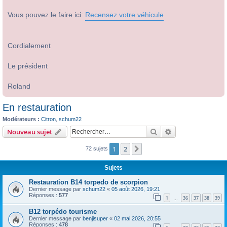
Vous pouvez le faire ici:
Recensez votre véhicule
Cordialement
Le président
Roland
En restauration
Modérateurs :
Citron
,
schum22
Rechercher
Recherche avanc
Nouveau sujet
1
2
Suivant
72 sujets
Sujets
Restauration B14 torpedo de scorpion
Dernier message par
schum22
«
05 août 2026, 19:21
Réponses :
577
1
36
37
38
39
…
B12 torpédo tourisme
Dernier message par
benjisuper
«
02 mai 2026, 20:55
Réponses :
478