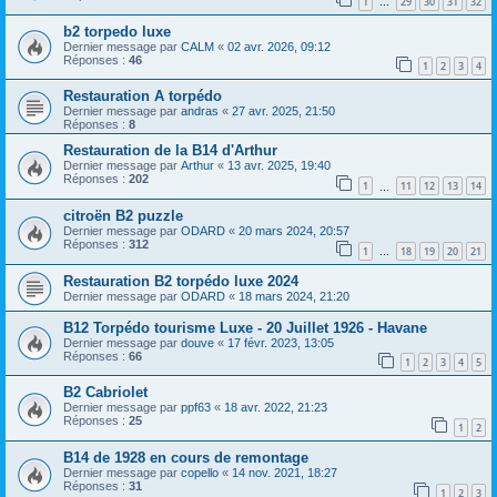
1
29
30
31
32
…
b2 torpedo luxe
Dernier message par
CALM
«
02 avr. 2026, 09:12
Réponses :
46
1
2
3
4
Restauration A torpédo
Dernier message par
andras
«
27 avr. 2025, 21:50
Réponses :
8
Restauration de la B14 d'Arthur
Dernier message par
Arthur
«
13 avr. 2025, 19:40
Réponses :
202
1
11
12
13
14
…
citroën B2 puzzle
Dernier message par
ODARD
«
20 mars 2024, 20:57
Réponses :
312
1
18
19
20
21
…
Restauration B2 torpédo luxe 2024
Dernier message par
ODARD
«
18 mars 2024, 21:20
B12 Torpédo tourisme Luxe - 20 Juillet 1926 - Havane
Dernier message par
douve
«
17 févr. 2023, 13:05
Réponses :
66
1
2
3
4
5
B2 Cabriolet
Dernier message par
ppf63
«
18 avr. 2022, 21:23
Réponses :
25
1
2
B14 de 1928 en cours de remontage
Dernier message par
copello
«
14 nov. 2021, 18:27
Réponses :
31
1
2
3