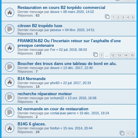
Restauration en cours B2 torpédo commercial
Dernier message par
douve
«
08 mars 2020, 14:02
Réponses :
63
1
2
3
4
5
citroen B2 tropédo luxe
Dernier message par
peseux
«
04 févr. 2020, 14:51
Réponses :
6
FRANKEN-B2 Ou l'Incertain retour sur l'asphalte d'une
presque centenaire
Dernier message par
Fer
«
02 juil. 2018, 08:03
Réponses :
218
1
12
13
14
15
…
Boucher des trous dans une tableau de bord en alu.
Dernier message par
douve
«
13 déc. 2017, 22:40
Réponses :
7
B14 Normande
Dernier message par
phv60
«
22 juil. 2017, 20:33
Réponses :
14
recherche réparateur moteur
Dernier message par
schum22
«
13 oct. 2016, 16:06
Réponses :
4
b2 normande en cour de restauration
Dernier message par
cortial jean pierre
«
19 déc. 2015, 19:24
Réponses :
2
B14G 6 glaces.
Dernier message par
fonfon
«
15 nov. 2014, 20:44
Réponses :
24
1
2