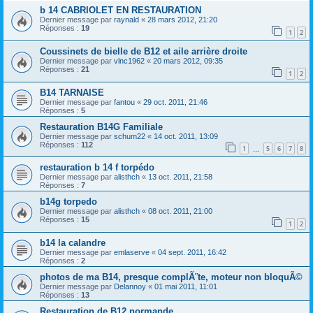
b 14 CABRIOLET EN RESTAURATION
Dernier message par
raynald
«
28 mars 2012, 21:20
Réponses :
19
1
2
Coussinets de bielle de B12 et aile arrière droite
Dernier message par
vlnc1962
«
20 mars 2012, 09:35
Réponses :
21
1
2
B14 TARNAISE
Dernier message par
fantou
«
29 oct. 2011, 21:46
Réponses :
5
Restauration B14G Familiale
Dernier message par
schum22
«
14 oct. 2011, 13:09
Réponses :
112
1
5
6
7
8
…
restauration b 14 f torpédo
Dernier message par
alisthch
«
13 oct. 2011, 21:58
Réponses :
7
b14g torpedo
Dernier message par
alisthch
«
08 oct. 2011, 21:00
Réponses :
15
1
2
b14 la calandre
Dernier message par
emlaserve
«
04 sept. 2011, 16:42
Réponses :
2
photos de ma B14, presque complÃ¨te, moteur non bloquÃ©
Dernier message par
Delannoy
«
01 mai 2011, 11:01
Réponses :
13
Restauration de B12 normande