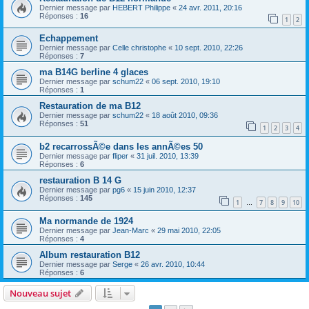
Dernier message par
HEBERT Philippe
«
24 avr. 2011, 20:16
Réponses :
16
1
2
Echappement
Dernier message par
Celle christophe
«
10 sept. 2010, 22:26
Réponses :
7
ma B14G berline 4 glaces
Dernier message par
schum22
«
06 sept. 2010, 19:10
Réponses :
1
Restauration de ma B12
Dernier message par
schum22
«
18 août 2010, 09:36
Réponses :
51
1
2
3
4
b2 recarrossÃ©e dans les annÃ©es 50
Dernier message par
fliper
«
31 juil. 2010, 13:39
Réponses :
6
restauration B 14 G
Dernier message par
pg6
«
15 juin 2010, 12:37
Réponses :
145
1
7
8
9
10
…
Ma normande de 1924
Dernier message par
Jean-Marc
«
29 mai 2010, 22:05
Réponses :
4
Album restauration B12
Dernier message par
Serge
«
26 avr. 2010, 10:44
Réponses :
6
Nouveau sujet