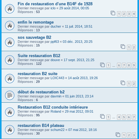
Fin de restauration d'une B14F de 1928
Dernier message par
iclo
«
29 août 2014, 00:05
Réponses :
53
1
2
3
4
enfin le remontage
Dernier message par
ducher
«
11 juil. 2014, 18:51
Réponses :
13
sos sauvetage B2
Dernier message par
ppf63
«
03 déc. 2013, 20:25
Réponses :
15
1
2
Suite restauration B12
Dernier message par
douve
«
17 sept. 2013, 21:25
Réponses :
122
1
6
7
8
9
…
restauration B2 suite
Dernier message par
LOIC443
«
14 août 2013, 19:26
Réponses :
29
1
2
début de restauration b2
Dernier message par
davmin
«
01 juin 2013, 23:14
Réponses :
6
Restauration B12 conduite intérieure
Dernier message par
Roland
«
29 mai 2012, 09:01
Réponses :
95
1
4
5
6
7
…
restauration B14 plateau
Dernier message par
schum22
«
07 mai 2012, 18:16
Réponses :
30
1
2
3