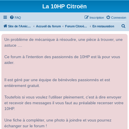
La 10HP Citroën
FAQ
Inscription
Connexion
R
Site de l'Amicale Citroën 10HP
Accueil du forum
Forum Citroën 10HP
En restauration
e
Un problème de mécanique à résoudre, une pièce à trouver, une
c
astuce ....
h
e
Ce forum à l'intention des passionnés de 10HP est là pour vous
r
aider.
c
h
Il est géré par une équipe de bénévoles passionnés et est
e
entièrement gratuit.
r
Toutefois si vous voulez l'utiliser pleinement, c'est à dire envoyer
et recevoir des messages il vous faut au préalable recenser votre
10HP.
Une fiche à compléter, une photo à joindre et vous pourrez
échanger sur le forum !