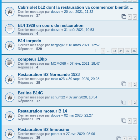
Cabrriolet b12 dont la restauration va commencer bientôt ...
Dernier message par
douve
«
20 oct. 2021, 21:32
Réponses :
27
1
2
B14 1928 en cours de restauration
Dernier message par
douve
«
31 août 2021, 10:53
Réponses :
4
B14 torpedo
Dernier message par
bergogliv
«
18 mars 2021, 12:57
Réponses :
529
1
33
34
35
36
…
compteur 10hp
Dernier message par
MOMO69
«
07 févr. 2021, 18:47
Réponses :
4
Restauration B2 Normande 1923
Dernier message par
tonio.u23
«
30 sept. 2020, 20:23
Réponses :
28
1
2
Berline B14G
Dernier message par
schum22
«
07 juin 2020, 10:54
Réponses :
17
1
2
Restauration moteur B 14
Dernier message par
douve
«
02 mai 2020, 22:27
Réponses :
29
1
2
Restauration B2 limousine
Dernier message par
peseux
«
27 avr. 2020, 08:06
Réponses :
36
1
2
3