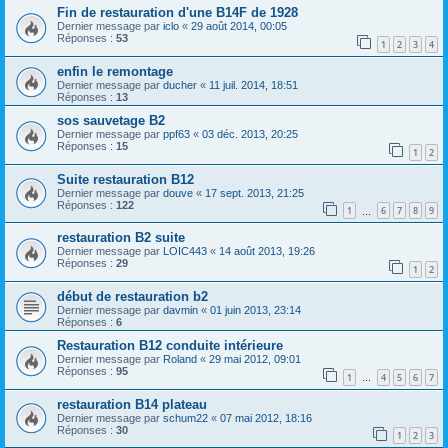
Fin de restauration d'une B14F de 1928
Dernier message par
iclo
«
29 août 2014, 00:05
Réponses :
53
1
2
3
4
enfin le remontage
Dernier message par
ducher
«
11 juil. 2014, 18:51
Réponses :
13
sos sauvetage B2
Dernier message par
ppf63
«
03 déc. 2013, 20:25
Réponses :
15
1
2
Suite restauration B12
Dernier message par
douve
«
17 sept. 2013, 21:25
Réponses :
122
1
6
7
8
9
…
restauration B2 suite
Dernier message par
LOIC443
«
14 août 2013, 19:26
Réponses :
29
1
2
début de restauration b2
Dernier message par
davmin
«
01 juin 2013, 23:14
Réponses :
6
Restauration B12 conduite intérieure
Dernier message par
Roland
«
29 mai 2012, 09:01
Réponses :
95
1
4
5
6
7
…
restauration B14 plateau
Dernier message par
schum22
«
07 mai 2012, 18:16
Réponses :
30
1
2
3