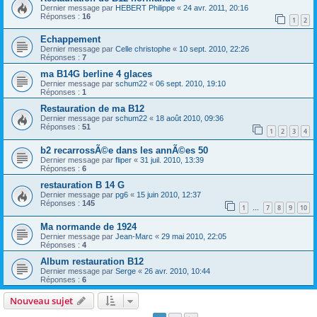
Dernier message par
HEBERT Philippe
«
24 avr. 2011, 20:16
Réponses :
16
1
2
Echappement
Dernier message par
Celle christophe
«
10 sept. 2010, 22:26
Réponses :
7
ma B14G berline 4 glaces
Dernier message par
schum22
«
06 sept. 2010, 19:10
Réponses :
1
Restauration de ma B12
Dernier message par
schum22
«
18 août 2010, 09:36
Réponses :
51
1
2
3
4
b2 recarrossÃ©e dans les annÃ©es 50
Dernier message par
fliper
«
31 juil. 2010, 13:39
Réponses :
6
restauration B 14 G
Dernier message par
pg6
«
15 juin 2010, 12:37
Réponses :
145
1
7
8
9
10
…
Ma normande de 1924
Dernier message par
Jean-Marc
«
29 mai 2010, 22:05
Réponses :
4
Album restauration B12
Dernier message par
Serge
«
26 avr. 2010, 10:44
Réponses :
6
Nouveau sujet