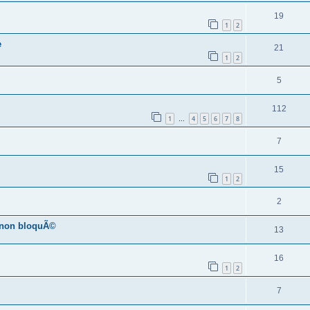
19
1
2
e
21
1
2
5
112
1
4
5
6
7
8
…
7
15
1
2
2
 non bloquÃ©
13
16
1
2
7