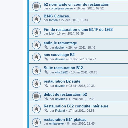
b2 normande en cour de restauration
par
cortial jean pierre
»
19 déc. 2015, 07:52
B14G 6 glaces.
par
fonfon
»
27 oct. 2013, 18:33
Fin de restauration d'une B14F de 1928
par
iclo
»
16 avr. 2014, 01:39
enfin le remontage
par
ducher
»
29 nov. 2011, 18:46
sos sauvetage B2
par
davmin
»
01 déc. 2013, 14:27
Suite restauration B12
par
vlnc1962
»
18 mai 2011, 00:13
restauration B2 suite
par
davmin
»
08 juin 2013, 20:33
début de restauration b2
par
davmin
»
11 mai 2011, 21:38
Restauration B12 conduite intérieure
par
Roland
»
17 mai 2011, 04:55
restauration B14 plateau
par
emlaserve
»
04 août 2010, 19:45