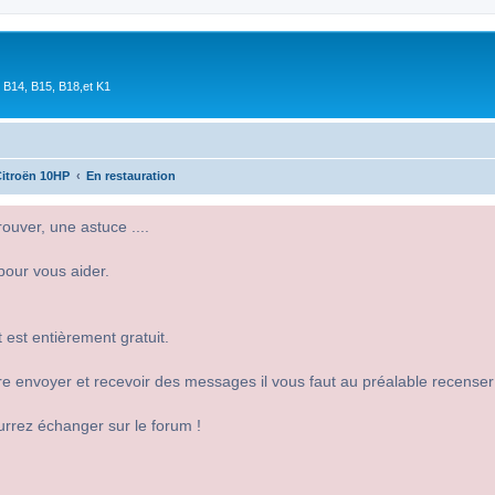
 B14, B15, B18,et K1
itroën 10HP
En restauration
uver, une astuce ....
pour vous aider.
 est entièrement gratuit.
 dire envoyer et recevoir des messages il vous faut au préalable recense
urrez échanger sur le forum !