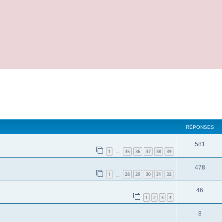
cher
cherche avancée
RÉPONSES
581
1
35
36
37
38
39
…
478
1
28
29
30
31
32
…
46
1
2
3
4
8