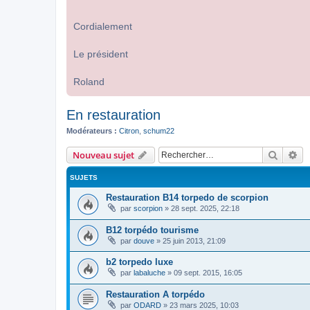
Cordialement
Le président
Roland
En restauration
Modérateurs :
Citron
,
schum22
Recher
Re
Nouveau sujet
SUJETS
Restauration B14 torpedo de scorpion
par
scorpion
»
28 sept. 2025, 22:18
B12 torpédo tourisme
par
douve
»
25 juin 2013, 21:09
b2 torpedo luxe
par
labaluche
»
09 sept. 2015, 16:05
Restauration A torpédo
par
ODARD
»
23 mars 2025, 10:03