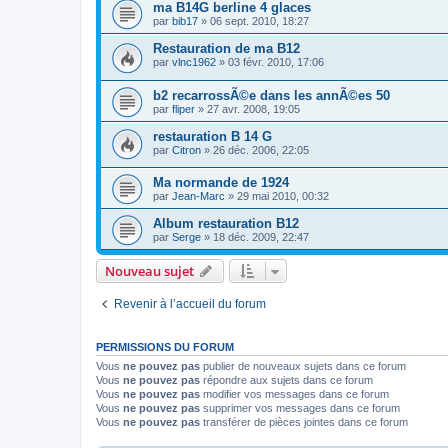
ma B14G berline 4 glaces
par
bib17
»
06 sept. 2010, 18:27
Restauration de ma B12
par
vlnc1962
»
03 févr. 2010, 17:06
b2 recarrossÃ©e dans les annÃ©es 50
par
fliper
»
27 avr. 2008, 19:05
restauration B 14 G
par
Citron
»
26 déc. 2006, 22:05
Ma normande de 1924
par
Jean-Marc
»
29 mai 2010, 00:32
Album restauration B12
par
Serge
»
18 déc. 2009, 22:47
Nouveau sujet
Revenir à l’accueil du forum
PERMISSIONS DU FORUM
Vous
ne pouvez pas
publier de nouveaux sujets dans ce forum
Vous
ne pouvez pas
répondre aux sujets dans ce forum
Vous
ne pouvez pas
modifier vos messages dans ce forum
Vous
ne pouvez pas
supprimer vos messages dans ce forum
Vous
ne pouvez pas
transférer de pièces jointes dans ce forum