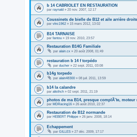
b 14 CABRIOLET EN RESTAURATION
par
raynald
»
20 nov. 2007, 12:17
Coussinets de bielle de B12 et aile arrière droit
par
vlnc1962
»
15 mars 2012, 13:02
B14 TARNAISE
par
fantou
»
19 nov. 2010, 23:57
Restauration B14G Familiale
par
alain.cx
»
20 août 2008, 01:49
restauration b 14 f torpédo
par
ducher
»
22 sept. 2011, 03:08
b14g torpedo
par
alain48300
»
08 juil. 2011, 13:59
b14 la calandre
par
alisthch
»
02 sept. 2011, 21:19
photos de ma B14, presque complÃ¨te, moteur
par
MDRacing16
»
26 août 2010, 22:37
Restauration de B12 normande
par
HEBERT Philippe
»
26 janv. 2008, 18:14
Echappement
par
GILLES
»
27 déc. 2009, 17:17