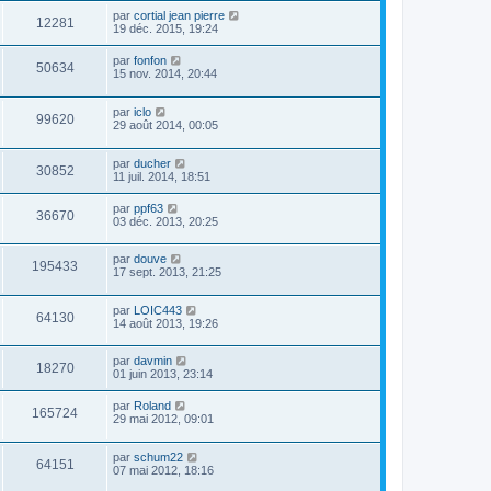
par
cortial jean pierre
12281
19 déc. 2015, 19:24
par
fonfon
50634
15 nov. 2014, 20:44
par
iclo
99620
29 août 2014, 00:05
par
ducher
30852
11 juil. 2014, 18:51
par
ppf63
36670
03 déc. 2013, 20:25
par
douve
195433
17 sept. 2013, 21:25
par
LOIC443
64130
14 août 2013, 19:26
par
davmin
18270
01 juin 2013, 23:14
par
Roland
165724
29 mai 2012, 09:01
par
schum22
64151
07 mai 2012, 18:16