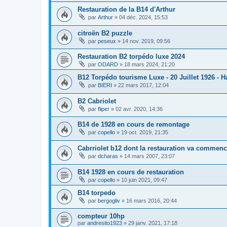
Restauration de la B14 d'Arthur
par
Arthur
»
04 déc. 2024, 15:53
citroën B2 puzzle
par
peseux
»
14 nov. 2019, 09:56
Restauration B2 torpédo luxe 2024
par
ODARD
»
18 mars 2024, 21:20
B12 Torpédo tourisme Luxe - 20 Juillet 1926 - 
par
BIERI
»
22 mars 2017, 12:04
B2 Cabriolet
par
fliper
»
02 avr. 2020, 14:36
B14 de 1928 en cours de remontage
par
copello
»
19 oct. 2019, 21:35
Cabrriolet b12 dont la restauration va commence
par
dcharas
»
14 mars 2007, 23:07
B14 1928 en cours de restauration
par
copello
»
10 juin 2021, 09:47
B14 torpedo
par
bergogliv
»
16 mars 2016, 20:44
compteur 10hp
par
andresito1923
»
29 janv. 2021, 17:18