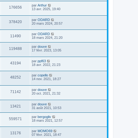
par
Arthur
176656
13 avr. 2025, 19:40
par
ODARD
378420
20 mars 2024, 20:57
par
ODARD
11490
18 mars 2024, 21:20
par
douve
119488
17 févr. 2023, 13:05
par
ppf63
43194
18 avr. 2022, 21:23
par
copello
48252
14 nov. 2021, 18:27
par
douve
71142
20 oct. 2021, 21:32
par
douve
13421
31 août 2021, 10:53
par
bergogliv
559571
18 mars 2021, 12:57
par
MOMO69
13176
07 févr. 2021, 18:47