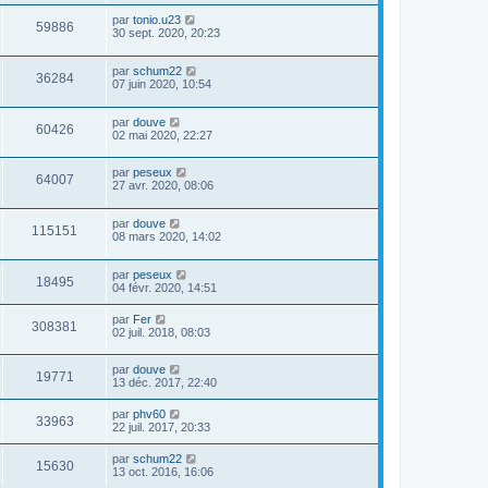
par
tonio.u23
59886
30 sept. 2020, 20:23
par
schum22
36284
07 juin 2020, 10:54
par
douve
60426
02 mai 2020, 22:27
par
peseux
64007
27 avr. 2020, 08:06
par
douve
115151
08 mars 2020, 14:02
par
peseux
18495
04 févr. 2020, 14:51
par
Fer
308381
02 juil. 2018, 08:03
par
douve
19771
13 déc. 2017, 22:40
par
phv60
33963
22 juil. 2017, 20:33
par
schum22
15630
13 oct. 2016, 16:06