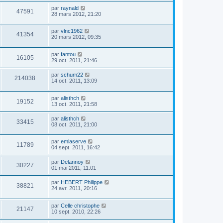
par
raynald
47591
28 mars 2012, 21:20
par
vlnc1962
41354
20 mars 2012, 09:35
par
fantou
16105
29 oct. 2011, 21:46
par
schum22
214038
14 oct. 2011, 13:09
par
alisthch
19152
13 oct. 2011, 21:58
par
alisthch
33415
08 oct. 2011, 21:00
par
emlaserve
11789
04 sept. 2011, 16:42
par
Delannoy
30227
01 mai 2011, 11:01
par
HEBERT Philippe
38821
24 avr. 2011, 20:16
par
Celle christophe
21147
10 sept. 2010, 22:26