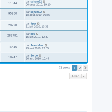
par
schum22
11344
06 sept. 2010, 19:10
par
schum22
95950
18 août 2010, 09:36
par
fliper
20220
31 juil. 2010, 13:39
par
pg6
282781
15 juin 2010, 12:37
par
Jean-Marc
14545
29 mai 2010, 22:05
par
Serge
18247
26 avr. 2010, 10:44
1
2
Suivant
72 sujets
Aller