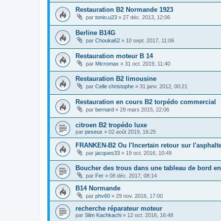
Restauration B2 Normande 1923
par
tonio.u23
»
27 déc. 2013, 12:06
Berline B14G
par
Chouka62
»
10 sept. 2017, 11:06
Restauration moteur B 14
par
Micromax
»
31 oct. 2019, 11:40
Restauration B2 limousine
par
Celle christophe
»
31 janv. 2012, 00:21
Restauration en cours B2 torpédo commercial
par
bernard
»
29 mars 2015, 22:06
citroen B2 tropédo luxe
par
peseux
»
02 août 2019, 16:25
FRANKEN-B2 Ou l'Incertain retour sur l'asphalt
par
jacques33
»
19 oct. 2016, 10:49
Boucher des trous dans une tableau de bord en
par
Fer
»
08 déc. 2017, 08:14
B14 Normande
par
phv60
»
29 nov. 2016, 17:00
recherche réparateur moteur
par
Slim Kachkachi
»
12 oct. 2016, 16:48