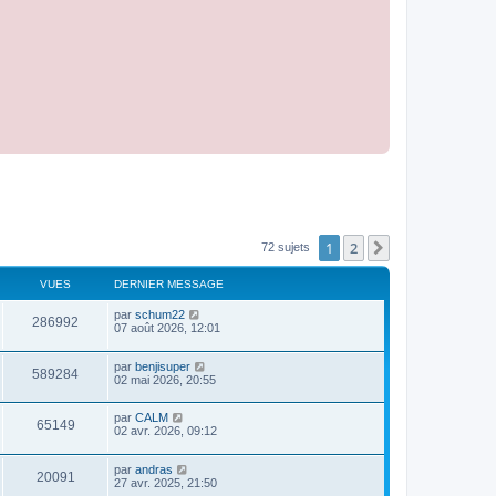
1
2
Suivant
72 sujets
VUES
DERNIER MESSAGE
par
schum22
286992
07 août 2026, 12:01
par
benjisuper
589284
02 mai 2026, 20:55
par
CALM
65149
02 avr. 2026, 09:12
par
andras
20091
27 avr. 2025, 21:50