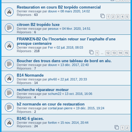
Restauration en cours B2 torpédo commercial
Dernier message par
douve
«
08 mars 2020, 14:02
Réponses :
63
1
2
3
4
5
citroen B2 tropédo luxe
Dernier message par
peseux
«
04 févr. 2020, 14:51
Réponses :
6
FRANKEN-B2 Ou l'Incertain retour sur l'asphalte d'une
presque centenaire
Dernier message par
Fer
«
02 juil. 2018, 08:03
Réponses :
218
1
12
13
14
15
…
Boucher des trous dans une tableau de bord en alu.
Dernier message par
douve
«
13 déc. 2017, 22:40
Réponses :
7
B14 Normande
Dernier message par
phv60
«
22 juil. 2017, 20:33
Réponses :
14
recherche réparateur moteur
Dernier message par
schum22
«
13 oct. 2016, 16:06
Réponses :
4
b2 normande en cour de restauration
Dernier message par
cortial jean pierre
«
19 déc. 2015, 19:24
Réponses :
2
B14G 6 glaces.
Dernier message par
fonfon
«
15 nov. 2014, 20:44
Réponses :
24
1
2