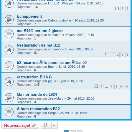
Dernier message par
HEBERT Philippe
«
24 avr. 2011, 20:16
Réponses :
16
1
2
Echappement
Dernier message par
Celle christophe
«
10 sept. 2010, 22:26
Réponses :
7
ma B14G berline 4 glaces
Dernier message par
schum22
«
06 sept. 2010, 19:10
Réponses :
1
Restauration de ma B12
Dernier message par
schum22
«
18 août 2010, 09:36
Réponses :
51
1
2
3
4
b2 recarrossÃ©e dans les annÃ©es 50
Dernier message par
fliper
«
31 juil. 2010, 13:39
Réponses :
6
restauration B 14 G
Dernier message par
pg6
«
15 juin 2010, 12:37
Réponses :
145
1
7
8
9
10
…
Ma normande de 1924
Dernier message par
Jean-Marc
«
29 mai 2010, 22:05
Réponses :
4
Album restauration B12
Dernier message par
Serge
«
26 avr. 2010, 10:44
Réponses :
6
Nouveau sujet