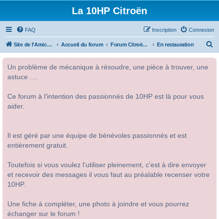
La 10HP Citroën
FAQ
Inscription
Connexion
R
Site de l'Amicale Citroën 10HP
Accueil du forum
Forum Citroën 10HP
En restauration
e
Un problème de mécanique à résoudre, une pièce à trouver, une
c
astuce ....
h
e
Ce forum à l'intention des passionnés de 10HP est là pour vous
r
aider.
c
h
Il est géré par une équipe de bénévoles passionnés et est
e
entièrement gratuit.
r
Toutefois si vous voulez l'utiliser pleinement, c'est à dire envoyer
et recevoir des messages il vous faut au préalable recenser votre
10HP.
Une fiche à compléter, une photo à joindre et vous pourrez
échanger sur le forum !