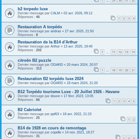
1
29
30
31
32
…
b2 torpedo luxe
Dernier message par
CALM
«
02 avr. 2026, 09:12
Réponses :
46
1
2
3
4
Restauration A torpédo
Dernier message par
andras
«
27 avr. 2025, 21:50
Réponses :
8
Restauration de la B14 d'Arthur
Dernier message par
Arthur
«
13 avr. 2025, 19:40
Réponses :
202
1
11
12
13
14
…
citroën B2 puzzle
Dernier message par
ODARD
«
20 mars 2024, 20:57
Réponses :
312
1
18
19
20
21
…
Restauration B2 torpédo luxe 2024
Dernier message par
ODARD
«
18 mars 2024, 21:20
B12 Torpédo tourisme Luxe - 20 Juillet 1926 - Havane
Dernier message par
douve
«
17 févr. 2023, 13:05
Réponses :
66
1
2
3
4
5
B2 Cabriolet
Dernier message par
ppf63
«
18 avr. 2022, 21:23
Réponses :
25
1
2
B14 de 1928 en cours de remontage
Dernier message par
copello
«
14 nov. 2021, 18:27
Réponses :
31
1
2
3