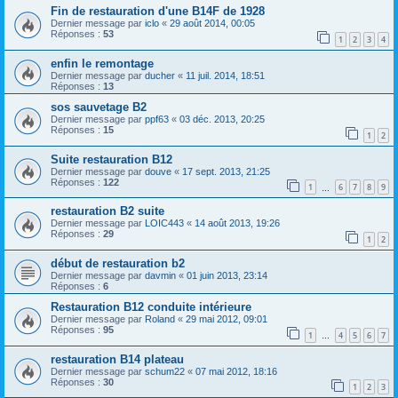
Fin de restauration d'une B14F de 1928
Dernier message par
iclo
«
29 août 2014, 00:05
Réponses :
53
1
2
3
4
enfin le remontage
Dernier message par
ducher
«
11 juil. 2014, 18:51
Réponses :
13
sos sauvetage B2
Dernier message par
ppf63
«
03 déc. 2013, 20:25
Réponses :
15
1
2
Suite restauration B12
Dernier message par
douve
«
17 sept. 2013, 21:25
Réponses :
122
1
6
7
8
9
…
restauration B2 suite
Dernier message par
LOIC443
«
14 août 2013, 19:26
Réponses :
29
1
2
début de restauration b2
Dernier message par
davmin
«
01 juin 2013, 23:14
Réponses :
6
Restauration B12 conduite intérieure
Dernier message par
Roland
«
29 mai 2012, 09:01
Réponses :
95
1
4
5
6
7
…
restauration B14 plateau
Dernier message par
schum22
«
07 mai 2012, 18:16
Réponses :
30
1
2
3