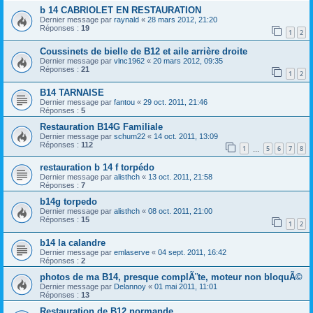
b 14 CABRIOLET EN RESTAURATION
Dernier message par
raynald
«
28 mars 2012, 21:20
Réponses :
19
1
2
Coussinets de bielle de B12 et aile arrière droite
Dernier message par
vlnc1962
«
20 mars 2012, 09:35
Réponses :
21
1
2
B14 TARNAISE
Dernier message par
fantou
«
29 oct. 2011, 21:46
Réponses :
5
Restauration B14G Familiale
Dernier message par
schum22
«
14 oct. 2011, 13:09
Réponses :
112
1
5
6
7
8
…
restauration b 14 f torpédo
Dernier message par
alisthch
«
13 oct. 2011, 21:58
Réponses :
7
b14g torpedo
Dernier message par
alisthch
«
08 oct. 2011, 21:00
Réponses :
15
1
2
b14 la calandre
Dernier message par
emlaserve
«
04 sept. 2011, 16:42
Réponses :
2
photos de ma B14, presque complÃ¨te, moteur non bloquÃ©
Dernier message par
Delannoy
«
01 mai 2011, 11:01
Réponses :
13
Restauration de B12 normande