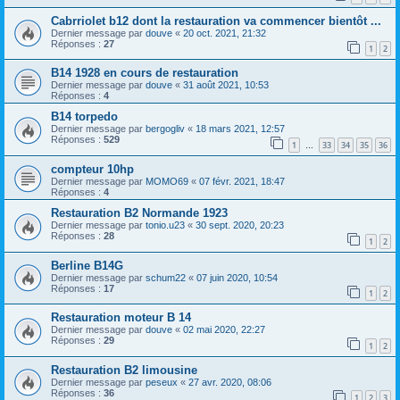
Cabrriolet b12 dont la restauration va commencer bientôt ...
Dernier message par
douve
«
20 oct. 2021, 21:32
Réponses :
27
1
2
B14 1928 en cours de restauration
Dernier message par
douve
«
31 août 2021, 10:53
Réponses :
4
B14 torpedo
Dernier message par
bergogliv
«
18 mars 2021, 12:57
Réponses :
529
1
33
34
35
36
…
compteur 10hp
Dernier message par
MOMO69
«
07 févr. 2021, 18:47
Réponses :
4
Restauration B2 Normande 1923
Dernier message par
tonio.u23
«
30 sept. 2020, 20:23
Réponses :
28
1
2
Berline B14G
Dernier message par
schum22
«
07 juin 2020, 10:54
Réponses :
17
1
2
Restauration moteur B 14
Dernier message par
douve
«
02 mai 2020, 22:27
Réponses :
29
1
2
Restauration B2 limousine
Dernier message par
peseux
«
27 avr. 2020, 08:06
Réponses :
36
1
2
3