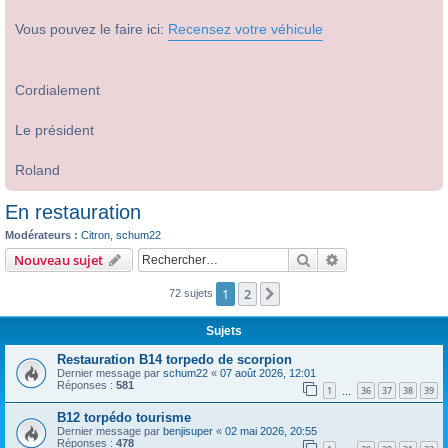
Vous pouvez le faire ici:
Recensez votre véhicule
Cordialement
Le président
Roland
En restauration
Modérateurs :
Citron
,
schum22
Rechercher
Recherche avanc
Nouveau sujet
1
2
Suivant
72 sujets
Sujets
Restauration B14 torpedo de scorpion
Dernier message par
schum22
«
07 août 2026, 12:01
Réponses :
581
1
36
37
38
39
…
B12 torpédo tourisme
Dernier message par
benjisuper
«
02 mai 2026, 20:55
Réponses :
478