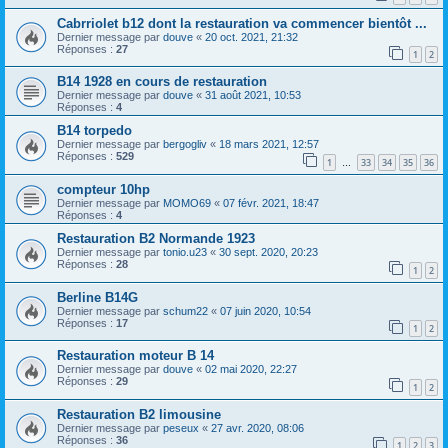
Cabrriolet b12 dont la restauration va commencer bientôt ...
Dernier message par
douve
«
20 oct. 2021, 21:32
Réponses :
27
1
2
B14 1928 en cours de restauration
Dernier message par
douve
«
31 août 2021, 10:53
Réponses :
4
B14 torpedo
Dernier message par
bergogliv
«
18 mars 2021, 12:57
Réponses :
529
1
33
34
35
36
…
compteur 10hp
Dernier message par
MOMO69
«
07 févr. 2021, 18:47
Réponses :
4
Restauration B2 Normande 1923
Dernier message par
tonio.u23
«
30 sept. 2020, 20:23
Réponses :
28
1
2
Berline B14G
Dernier message par
schum22
«
07 juin 2020, 10:54
Réponses :
17
1
2
Restauration moteur B 14
Dernier message par
douve
«
02 mai 2020, 22:27
Réponses :
29
1
2
Restauration B2 limousine
Dernier message par
peseux
«
27 avr. 2020, 08:06
Réponses :
36
1
2
3