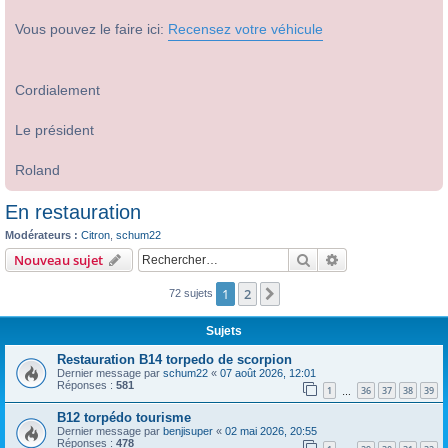
Vous pouvez le faire ici:
Recensez votre véhicule
Cordialement
Le président
Roland
En restauration
Modérateurs :
Citron
,
schum22
Rechercher
Recherche avanc
Nouveau sujet
1
2
Suivant
72 sujets
Sujets
Restauration B14 torpedo de scorpion
Dernier message par
schum22
«
07 août 2026, 12:01
Réponses :
581
1
36
37
38
39
…
B12 torpédo tourisme
Dernier message par
benjisuper
«
02 mai 2026, 20:55
Réponses :
478