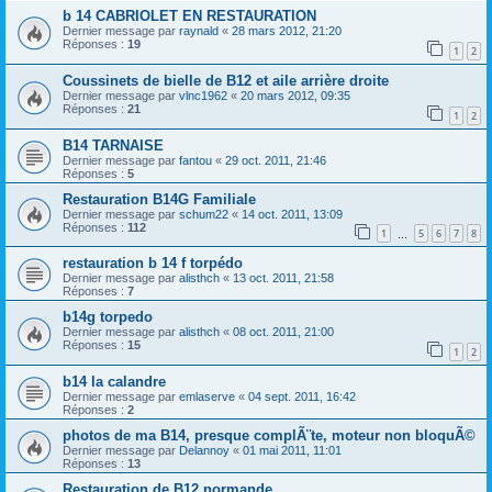
b 14 CABRIOLET EN RESTAURATION
Dernier message par
raynald
«
28 mars 2012, 21:20
Réponses :
19
1
2
Coussinets de bielle de B12 et aile arrière droite
Dernier message par
vlnc1962
«
20 mars 2012, 09:35
Réponses :
21
1
2
B14 TARNAISE
Dernier message par
fantou
«
29 oct. 2011, 21:46
Réponses :
5
Restauration B14G Familiale
Dernier message par
schum22
«
14 oct. 2011, 13:09
Réponses :
112
1
5
6
7
8
…
restauration b 14 f torpédo
Dernier message par
alisthch
«
13 oct. 2011, 21:58
Réponses :
7
b14g torpedo
Dernier message par
alisthch
«
08 oct. 2011, 21:00
Réponses :
15
1
2
b14 la calandre
Dernier message par
emlaserve
«
04 sept. 2011, 16:42
Réponses :
2
photos de ma B14, presque complÃ¨te, moteur non bloquÃ©
Dernier message par
Delannoy
«
01 mai 2011, 11:01
Réponses :
13
Restauration de B12 normande