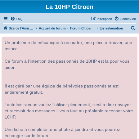
La 10HP Citroën
FAQ
Inscription
Connexion
R
Site de l'Amicale Citroën 10HP
Accueil du forum
Forum Citroën 10HP
En restauration
e
Un problème de mécanique à résoudre, une pièce à trouver, une
c
astuce ....
h
e
Ce forum à l'intention des passionnés de 10HP est là pour vous
r
aider.
c
h
Il est géré par une équipe de bénévoles passionnés et est
e
entièrement gratuit.
r
Toutefois si vous voulez l'utiliser pleinement, c'est à dire envoyer
et recevoir des messages il vous faut au préalable recenser votre
10HP.
Une fiche à compléter, une photo à joindre et vous pourrez
échanger sur le forum !