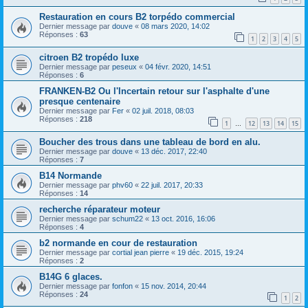
Restauration en cours B2 torpédo commercial
Dernier message par
douve
«
08 mars 2020, 14:02
Réponses :
63
1
2
3
4
5
citroen B2 tropédo luxe
Dernier message par
peseux
«
04 févr. 2020, 14:51
Réponses :
6
FRANKEN-B2 Ou l'Incertain retour sur l'asphalte d'une
presque centenaire
Dernier message par
Fer
«
02 juil. 2018, 08:03
Réponses :
218
1
12
13
14
15
…
Boucher des trous dans une tableau de bord en alu.
Dernier message par
douve
«
13 déc. 2017, 22:40
Réponses :
7
B14 Normande
Dernier message par
phv60
«
22 juil. 2017, 20:33
Réponses :
14
recherche réparateur moteur
Dernier message par
schum22
«
13 oct. 2016, 16:06
Réponses :
4
b2 normande en cour de restauration
Dernier message par
cortial jean pierre
«
19 déc. 2015, 19:24
Réponses :
2
B14G 6 glaces.
Dernier message par
fonfon
«
15 nov. 2014, 20:44
Réponses :
24
1
2