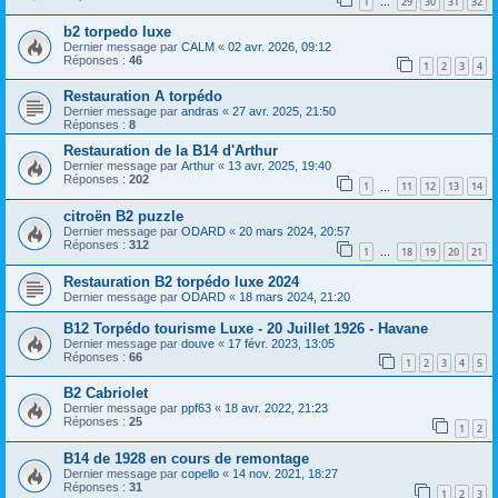
1
29
30
31
32
…
b2 torpedo luxe
Dernier message par
CALM
«
02 avr. 2026, 09:12
Réponses :
46
1
2
3
4
Restauration A torpédo
Dernier message par
andras
«
27 avr. 2025, 21:50
Réponses :
8
Restauration de la B14 d'Arthur
Dernier message par
Arthur
«
13 avr. 2025, 19:40
Réponses :
202
1
11
12
13
14
…
citroën B2 puzzle
Dernier message par
ODARD
«
20 mars 2024, 20:57
Réponses :
312
1
18
19
20
21
…
Restauration B2 torpédo luxe 2024
Dernier message par
ODARD
«
18 mars 2024, 21:20
B12 Torpédo tourisme Luxe - 20 Juillet 1926 - Havane
Dernier message par
douve
«
17 févr. 2023, 13:05
Réponses :
66
1
2
3
4
5
B2 Cabriolet
Dernier message par
ppf63
«
18 avr. 2022, 21:23
Réponses :
25
1
2
B14 de 1928 en cours de remontage
Dernier message par
copello
«
14 nov. 2021, 18:27
Réponses :
31
1
2
3