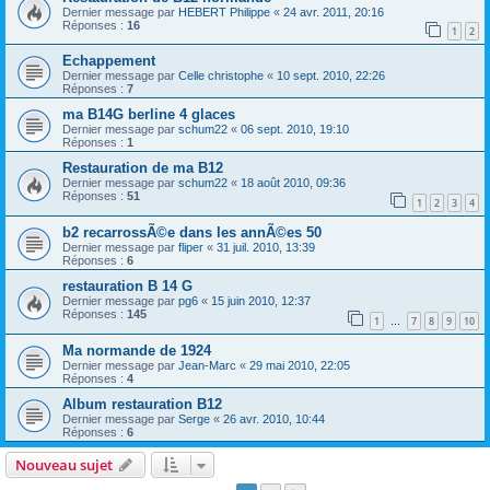
Dernier message par
HEBERT Philippe
«
24 avr. 2011, 20:16
Réponses :
16
1
2
Echappement
Dernier message par
Celle christophe
«
10 sept. 2010, 22:26
Réponses :
7
ma B14G berline 4 glaces
Dernier message par
schum22
«
06 sept. 2010, 19:10
Réponses :
1
Restauration de ma B12
Dernier message par
schum22
«
18 août 2010, 09:36
Réponses :
51
1
2
3
4
b2 recarrossÃ©e dans les annÃ©es 50
Dernier message par
fliper
«
31 juil. 2010, 13:39
Réponses :
6
restauration B 14 G
Dernier message par
pg6
«
15 juin 2010, 12:37
Réponses :
145
1
7
8
9
10
…
Ma normande de 1924
Dernier message par
Jean-Marc
«
29 mai 2010, 22:05
Réponses :
4
Album restauration B12
Dernier message par
Serge
«
26 avr. 2010, 10:44
Réponses :
6
Nouveau sujet