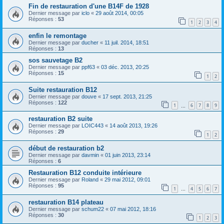
Fin de restauration d'une B14F de 1928
Dernier message par
iclo
«
29 août 2014, 00:05
Réponses :
53
1
2
3
4
enfin le remontage
Dernier message par
ducher
«
11 juil. 2014, 18:51
Réponses :
13
sos sauvetage B2
Dernier message par
ppf63
«
03 déc. 2013, 20:25
Réponses :
15
1
2
Suite restauration B12
Dernier message par
douve
«
17 sept. 2013, 21:25
Réponses :
122
1
6
7
8
9
…
restauration B2 suite
Dernier message par
LOIC443
«
14 août 2013, 19:26
Réponses :
29
1
2
début de restauration b2
Dernier message par
davmin
«
01 juin 2013, 23:14
Réponses :
6
Restauration B12 conduite intérieure
Dernier message par
Roland
«
29 mai 2012, 09:01
Réponses :
95
1
4
5
6
7
…
restauration B14 plateau
Dernier message par
schum22
«
07 mai 2012, 18:16
Réponses :
30
1
2
3