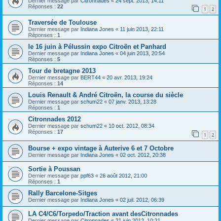
Dernier message par
Citronnades
«
24 sept. 2013, 14:11
Réponses :
22
1
2
Traversée de Toulouse
Dernier message par
Indiana Jones
«
11 juin 2013, 22:11
Réponses :
1
le 16 juin à Pélussin expo Citroën et Panhard
Dernier message par
Indiana Jones
«
04 juin 2013, 20:54
Réponses :
5
Tour de bretagne 2013
Dernier message par
BERT44
«
20 avr. 2013, 19:24
Réponses :
14
Louis Renault & André Citroën, la course du siècle
Dernier message par
schum22
«
07 janv. 2013, 13:28
Réponses :
1
Citronnades 2012
Dernier message par
schum22
«
10 oct. 2012, 08:34
Réponses :
17
1
2
Bourse + expo vintage à Auterive 6 et 7 Octobre
Dernier message par
Indiana Jones
«
02 oct. 2012, 20:38
Sortie à Poussan
Dernier message par
ppf63
«
26 août 2012, 21:00
Réponses :
1
Rally Barcelone-Sitges
Dernier message par
Indiana Jones
«
02 juil. 2012, 06:39
LA C4/C6/Torpedo/Traction avant desCitronnades
Dernier message par
Citronnades
«
21 juin 2012, 10:21