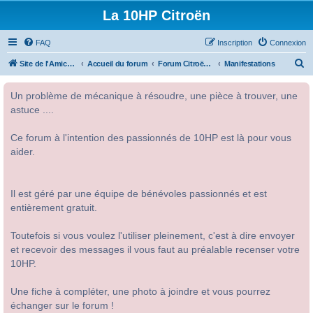
La 10HP Citroën
FAQ
Inscription
Connexion
R
Site de l'Amicale Citroën 10HP
Accueil du forum
Forum Citroën 10HP
Manifestations
e
Un problème de mécanique à résoudre, une pièce à trouver, une
c
astuce ....
h
e
Ce forum à l'intention des passionnés de 10HP est là pour vous
r
aider.
c
h
Il est géré par une équipe de bénévoles passionnés et est
e
entièrement gratuit.
r
Toutefois si vous voulez l'utiliser pleinement, c'est à dire envoyer
et recevoir des messages il vous faut au préalable recenser votre
10HP.
Une fiche à compléter, une photo à joindre et vous pourrez
échanger sur le forum !