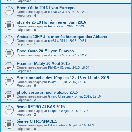
Réponses :
1
Epoqu'Auto 2016 Lyon Eurexpo
Dernier message par
douve
«
03 nov. 2016, 22:22
Réponses :
4
plus de 25 10 Hp réunies en Juin 2016
Dernier message par
Fer
«
22 oct. 2016, 22:43
Réponses :
5
Amicale 10HP à la montée historique des Abbans
Dernier message par
ppf63
«
25 juil. 2016, 10:54
Réponses :
1
Epoqu'auto 2015 Lyon Eurexpo
Dernier message par
douve
«
05 nov. 2015, 22:28
Roanne - Mably 30 Août 2015
Dernier message par
Phil42
«
02 sept. 2015, 19:34
Réponses :
1
Sortie annuelle des 10hp les 12 - 13 et 14 juin 2015
Dernier message par
tolcirt
«
17 juil. 2015, 17:16
Réponses :
8
photo sortie annuelle alsace 2015
Dernier message par
Girard Christian
«
14 juil. 2015, 19:10
Réponses :
2
5eme RETRO ALBAS 2015
Dernier message par
cinqhp
«
09 juil. 2015, 21:29
Réponses :
2
5èmes CITRONNADES
Dernier message par
Citronnades
«
08 juil. 2015, 16:38
Réponses :
6