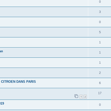
0
3
0
5
1
an
1
1
2
 CITROEN DANS PARIS
6
17
1
2
019
0