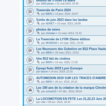
Bidons de 5 litres Le Mans
par
1000 pistes
»
01 mai 2024, 20:45
Traversée de Paris 2024
par
BIERI
»
14 janv. 2024, 20:07
Sortie de juin 2023 dans les landes
par
ADNET
»
15 sept. 2023, 18:58
photos de reims
par
christian
»
11 mars 2014, 21:42
La Traversée de LYON 15eme édition
par
MOMO69
»
14 sept. 2021, 23:49
Les Nounours des Gobelins en B12 Place Vaub
par
BIERI
»
29 mars 2021, 19:52
Une B12 fait du cinéma
par
BIERI
»
14 nov. 2020, 17:26
Epoqu'Auto 2019 Lyon Eurexpo
par
douve
»
14 oct. 2019, 22:15
AUTOMEDON 2019 SUR LES TRACES D'ANDRE
par
BIERI
»
20 oct. 2019, 19:10
Les 100 ans de la création de la marque Citroën
par
schum22
»
07 déc. 2016, 09:04
La LOCOMOTION EN FETE Les 21,22,23 Juin 2
par
c4ix
»
08 avr. 2019, 18:33