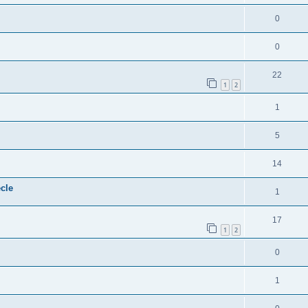
0
0
22
1
2
1
5
14
ècle
1
17
1
2
0
1