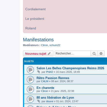
Cordialement
Le président
Roland
Manifestations
Modérateurs :
Citron
,
schum22
Recher
Re
Nouveau sujet
SUJETS
Salon Les Belles Champenopises Reims 2026
par
Phil42
»
16 mars 2026, 18:49
Rétro Passion Rennes
par
CALM
»
08 avr. 2024, 08:37
En charente
par
Citron
»
21 janv. 2025, 22:38
80 ans libération de Lyon
par
douve
»
01 oct. 2024, 13:47