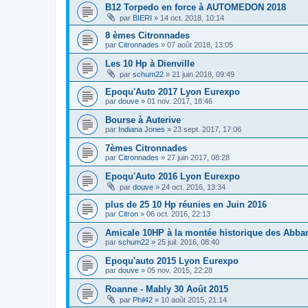
B12 Torpedo en force à AUTOMEDON 2018
par
BIERI
»
14 oct. 2018, 10:14
8 èmes Citronnades
par
Citronnades
»
07 août 2018, 13:05
Les 10 Hp à Dienville
par
schum22
»
21 juin 2018, 09:49
Epoqu'Auto 2017 Lyon Eurexpo
par
douve
»
01 nov. 2017, 18:46
Bourse à Auterive
par
Indiana Jones
»
23 sept. 2017, 17:06
7èmes Citronnades
par
Citronnades
»
27 juin 2017, 08:28
Epoqu'Auto 2016 Lyon Eurexpo
par
douve
»
24 oct. 2016, 13:34
plus de 25 10 Hp réunies en Juin 2016
par
Citron
»
06 oct. 2016, 22:13
Amicale 10HP à la montée historique des Abba
par
schum22
»
25 juil. 2016, 08:40
Epoqu'auto 2015 Lyon Eurexpo
par
douve
»
05 nov. 2015, 22:28
Roanne - Mably 30 Août 2015
par
Phil42
»
10 août 2015, 21:14