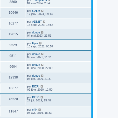
par
1000 pistes
8860
01 mai 2024, 20:45
par
CALM
10646
17 janv. 2024, 09:14
par
ADNET
10277
15 sept. 2023, 18:58
par
douve
19015
04 mai 2023, 21:51
par
fliper
9529
15 sept. 2021, 08:57
par
douve
9511
09 avr. 2021, 21:31
par
douve
9604
05 déc. 2020, 22:09
par
douve
12338
06 oct. 2020, 21:37
par
BIERI
18677
09 févr. 2020, 12:50
par
BIERI
45520
27 juil. 2019, 15:48
par
c4ix
11847
08 avr. 2019, 18:33