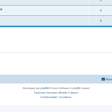
0
es
0
6
Nous
Développé par
phpBB
® Forum Software © phpBB Limited
Traduction française officielle
©
Qiaeru
Confidentialité
|
Conditions