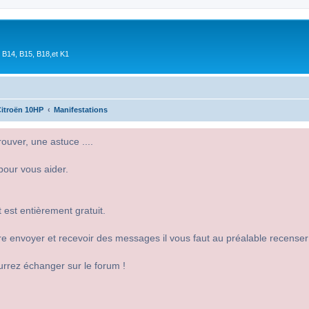
 B14, B15, B18,et K1
itroën 10HP
Manifestations
uver, une astuce ....
pour vous aider.
 est entièrement gratuit.
 dire envoyer et recevoir des messages il vous faut au préalable recense
urrez échanger sur le forum !