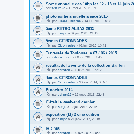
Sortie annuelle des 10hp les 12 - 13 et 14 juin 2
par
schum22
»
11 mai 2015, 15:19
photo sortie annuelle alsace 2015
par
Girard Christian
»
14 juil. 2015, 18:58
5eme RETRO ALBAS 2015
par
cinqhp
»
04 juin 2015, 21:12
5èmes CITRONNADES
par
Citronnades
»
02 juin 2015, 13:41
Traversée de Toulouse le 07 / 06 / 2015
par
Indiana Jones
»
08 juil. 2015, 11:45
resultat de la vente de la collection Baillon
par
christian
»
06 févr. 2015, 22:53
4èmes CITRONNADES
par
Citronnades
»
30 avr. 2014, 08:57
Eurocitro 2014
par
schum22
»
12 sept. 2013, 22:48
C'était le week-end dernier...
par
Serge
»
12 juin 2012, 22:15
exposition (11) 2 eme edition
par
cinqhp
»
21 janv. 2012, 20:18
le 3 mai
par
christian
»
29 avr. 2014, 20:25