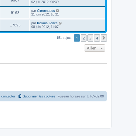
9967
02 juil. 2012, 06:39
par
Citronnades
9163
21 juin 2012, 10:21
par
Indiana Jones
17693
08 juin 2012, 11:07
1
2
3
4
Suivant
151 sujets
Aller
 contacter
Supprimer les cookies
Fuseau horaire sur
UTC+02:00