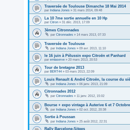
Traversée de Toulouse Dimanche 18 Mai 2014
par
Indiana Jones
»
31 mars 2014, 09:48
La 10 7me sortie annuelle en 10 Hp
par
Citron
»
31 déc. 2013, 17:09
3èmes Citronnades
par
Citronnades
»
14 mars 2013, 07:33
Traversée de Toulouse
par
Indiana Jones
»
09 avr. 2013, 11:10
le 16 juin à Pélussin expo Citroën et Panhard
par
emlaserve
»
20 mars 2013, 20:53
Tour de bretagne 2013
par
BERT44
»
03 mars 2013, 22:09
Louis Renault & André Citroën, la course du si
par
Indiana Jones
»
06 janv. 2013, 21:09
Citronnades 2012
par
Citronnades
»
11 janv. 2012, 15:02
Bourse + expo vintage à Auterive 6 et 7 Octobre
par
Indiana Jones
»
02 oct. 2012, 20:38
Sortie à Poussan
par
Indiana Jones
»
25 août 2012, 22:31
Rally Barcelone-Sitges