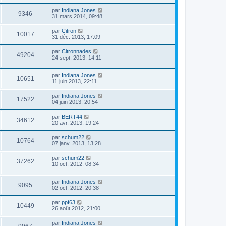
par
Indiana Jones
9346
31 mars 2014, 09:48
par
Citron
10017
31 déc. 2013, 17:09
par
Citronnades
49204
24 sept. 2013, 14:11
par
Indiana Jones
10651
11 juin 2013, 22:11
par
Indiana Jones
17522
04 juin 2013, 20:54
par
BERT44
34612
20 avr. 2013, 19:24
par
schum22
10764
07 janv. 2013, 13:28
par
schum22
37262
10 oct. 2012, 08:34
par
Indiana Jones
9095
02 oct. 2012, 20:38
par
ppf63
10449
26 août 2012, 21:00
par
Indiana Jones