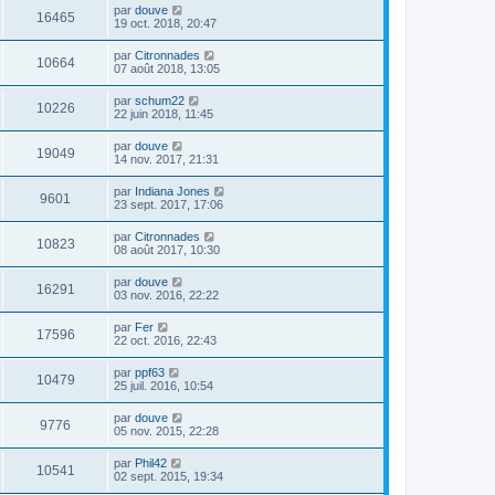
par
douve
16465
19 oct. 2018, 20:47
par
Citronnades
10664
07 août 2018, 13:05
par
schum22
10226
22 juin 2018, 11:45
par
douve
19049
14 nov. 2017, 21:31
par
Indiana Jones
9601
23 sept. 2017, 17:06
par
Citronnades
10823
08 août 2017, 10:30
par
douve
16291
03 nov. 2016, 22:22
par
Fer
17596
22 oct. 2016, 22:43
par
ppf63
10479
25 juil. 2016, 10:54
par
douve
9776
05 nov. 2015, 22:28
par
Phil42
10541
02 sept. 2015, 19:34