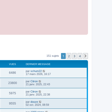
1
2
3
4
Suivant
151 sujets
VUES
DERNIER MESSAGE
par
schum22
6486
17 mars 2026, 16:17
par
Citron
23800
21 janv. 2025, 22:43
par
Citron
5975
21 janv. 2025, 22:38
par
douve
9555
02 oct. 2024, 08:59