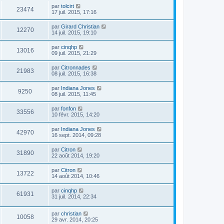
par
tolcirt
23474
17 juil. 2015, 17:16
par
Girard Christian
12270
14 juil. 2015, 19:10
par
cinqhp
13016
09 juil. 2015, 21:29
par
Citronnades
21983
08 juil. 2015, 16:38
par
Indiana Jones
9250
08 juil. 2015, 11:45
par
fonfon
33556
10 févr. 2015, 14:20
par
Indiana Jones
42970
16 sept. 2014, 09:28
par
Citron
31890
22 août 2014, 19:20
par
Citron
13722
14 août 2014, 10:46
par
cinqhp
61931
31 juil. 2014, 22:34
par
christian
10058
29 avr. 2014, 20:25