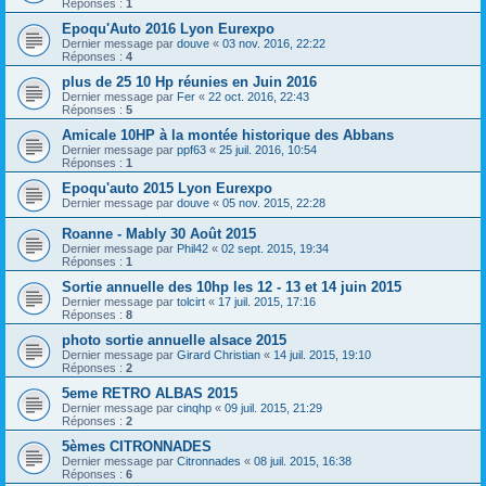
Réponses :
1
Epoqu'Auto 2016 Lyon Eurexpo
Dernier message par
douve
«
03 nov. 2016, 22:22
Réponses :
4
plus de 25 10 Hp réunies en Juin 2016
Dernier message par
Fer
«
22 oct. 2016, 22:43
Réponses :
5
Amicale 10HP à la montée historique des Abbans
Dernier message par
ppf63
«
25 juil. 2016, 10:54
Réponses :
1
Epoqu'auto 2015 Lyon Eurexpo
Dernier message par
douve
«
05 nov. 2015, 22:28
Roanne - Mably 30 Août 2015
Dernier message par
Phil42
«
02 sept. 2015, 19:34
Réponses :
1
Sortie annuelle des 10hp les 12 - 13 et 14 juin 2015
Dernier message par
tolcirt
«
17 juil. 2015, 17:16
Réponses :
8
photo sortie annuelle alsace 2015
Dernier message par
Girard Christian
«
14 juil. 2015, 19:10
Réponses :
2
5eme RETRO ALBAS 2015
Dernier message par
cinqhp
«
09 juil. 2015, 21:29
Réponses :
2
5èmes CITRONNADES
Dernier message par
Citronnades
«
08 juil. 2015, 16:38
Réponses :
6