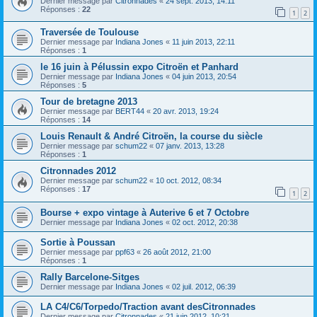
Dernier message par
Citronnades
«
24 sept. 2013, 14:11
Réponses :
22
1
2
Traversée de Toulouse
Dernier message par
Indiana Jones
«
11 juin 2013, 22:11
Réponses :
1
le 16 juin à Pélussin expo Citroën et Panhard
Dernier message par
Indiana Jones
«
04 juin 2013, 20:54
Réponses :
5
Tour de bretagne 2013
Dernier message par
BERT44
«
20 avr. 2013, 19:24
Réponses :
14
Louis Renault & André Citroën, la course du siècle
Dernier message par
schum22
«
07 janv. 2013, 13:28
Réponses :
1
Citronnades 2012
Dernier message par
schum22
«
10 oct. 2012, 08:34
Réponses :
17
1
2
Bourse + expo vintage à Auterive 6 et 7 Octobre
Dernier message par
Indiana Jones
«
02 oct. 2012, 20:38
Sortie à Poussan
Dernier message par
ppf63
«
26 août 2012, 21:00
Réponses :
1
Rally Barcelone-Sitges
Dernier message par
Indiana Jones
«
02 juil. 2012, 06:39
LA C4/C6/Torpedo/Traction avant desCitronnades
Dernier message par
Citronnades
«
21 juin 2012, 10:21