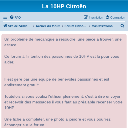
La 10HP Citroën
FAQ
Inscription
Connexion
R
Site de l'Amicale Citroën 10HP
Accueil du forum
Forum Citroën 10HP
Manifestations
e
Un problème de mécanique à résoudre, une pièce à trouver, une
c
astuce ....
h
e
Ce forum à l'intention des passionnés de 10HP est là pour vous
r
aider.
c
h
Il est géré par une équipe de bénévoles passionnés et est
e
entièrement gratuit.
r
Toutefois si vous voulez l'utiliser pleinement, c'est à dire envoyer
et recevoir des messages il vous faut au préalable recenser votre
10HP.
Une fiche à compléter, une photo à joindre et vous pourrez
échanger sur le forum !