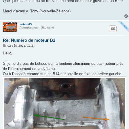
Quelqu'un saurait-il où se trouve le numéro de moteur gravé sur un B2 ?
e
Merci d'avance. Tony (Nouvelle-Zélande)
schum22
Administrateur - Site Admin
Re: Numéro de moteur B2
M
02 déc. 2025, 12:27
e
s
Hello,
s
a
g
Si je ne dis pas de bêtises sur la fonderie aluminium du bas moteur près
e
de l'entrainement de la dynamo.
Ou à l'opposé comme sur les B14 sur l'oreille de fixation arrière gauche.