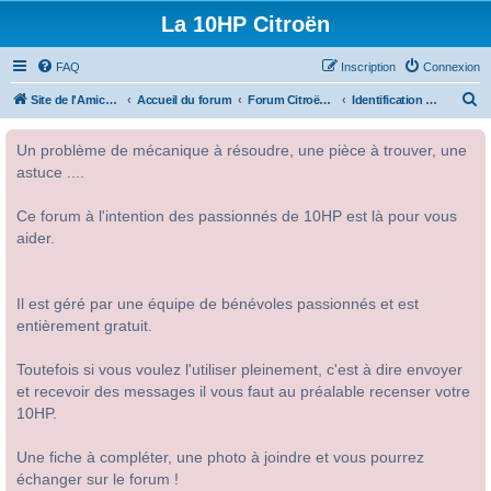
La 10HP Citroën
FAQ
Inscription
Connexion
R
Site de l'Amicale Citroën 10HP
Accueil du forum
Forum Citroën 10HP
Identification des modèles
e
Un problème de mécanique à résoudre, une pièce à trouver, une
c
astuce ....
h
e
Ce forum à l'intention des passionnés de 10HP est là pour vous
r
aider.
c
h
Il est géré par une équipe de bénévoles passionnés et est
e
entièrement gratuit.
r
Toutefois si vous voulez l'utiliser pleinement, c'est à dire envoyer
et recevoir des messages il vous faut au préalable recenser votre
10HP.
Une fiche à compléter, une photo à joindre et vous pourrez
échanger sur le forum !