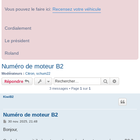
Vous pouvez le faire ici:
Recensez votre véhicule
Cordialement
Le président
Roland
Numéro de moteur B2
Modérateurs :
Citron
,
schum22
Rechercher
Recherche 
Répondre
3 messages • Page
1
sur
1
KiwiB2
Numéro de moteur B2
M
30 nov. 2025, 21:48
e
s
Bonjour,
s
a
g