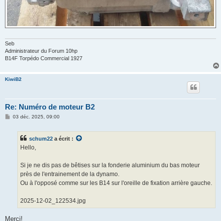
Seb
Administrateur du Forum 10hp
B14F Torpédo Commercial 1927
KiwiB2
Re: Numéro de moteur B2
M
03 déc. 2025, 09:00
e
s
s
schum22
a écrit :
a
g
Hello,
e
Si je ne dis pas de bêtises sur la fonderie aluminium du bas moteur
près de l'entrainement de la dynamo.
Ou à l'opposé comme sur les B14 sur l'oreille de fixation arrière gauche.
2025-12-02_122534.jpg
Merci!