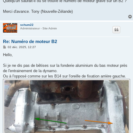
Quelqu'un saurait-il où se trouve le numéro de moteur gravé sur un B2 ?
e
Merci d'avance. Tony (Nouvelle-Zélande)
schum22
Administrateur - Site Admin
Re: Numéro de moteur B2
M
02 déc. 2025, 12:27
e
s
Hello,
s
a
g
Si je ne dis pas de bêtises sur la fonderie aluminium du bas moteur près
e
de l'entrainement de la dynamo.
Ou à l'opposé comme sur les B14 sur l'oreille de fixation arrière gauche.