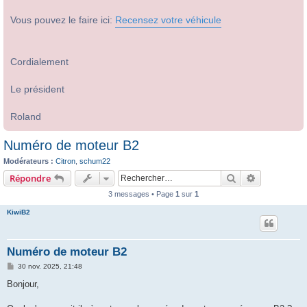
Vous pouvez le faire ici:
Recensez votre véhicule
Cordialement
Le président
Roland
Numéro de moteur B2
Modérateurs :
Citron
,
schum22
Rechercher
Recherche 
Répondre
3 messages • Page
1
sur
1
KiwiB2
Numéro de moteur B2
M
30 nov. 2025, 21:48
e
s
Bonjour,
s
a
g