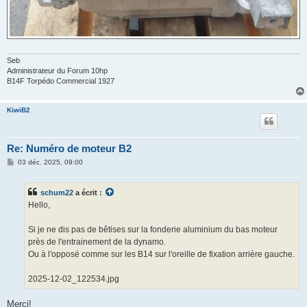
Seb
Administrateur du Forum 10hp
B14F Torpédo Commercial 1927
KiwiB2
Re: Numéro de moteur B2
M
03 déc. 2025, 09:00
e
s
s
schum22
a écrit :
a
g
Hello,
e
Si je ne dis pas de bêtises sur la fonderie aluminium du bas moteur
près de l'entrainement de la dynamo.
Ou à l'opposé comme sur les B14 sur l'oreille de fixation arrière gauche.
2025-12-02_122534.jpg
Merci!