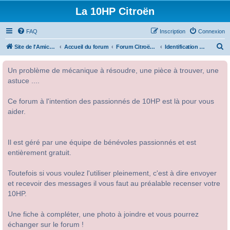
La 10HP Citroën
FAQ
Inscription
Connexion
R
Site de l'Amicale Citroën 10HP
Accueil du forum
Forum Citroën 10HP
Identification des modèles
e
Un problème de mécanique à résoudre, une pièce à trouver, une
c
astuce ....
h
e
Ce forum à l'intention des passionnés de 10HP est là pour vous
r
aider.
c
h
Il est géré par une équipe de bénévoles passionnés et est
e
entièrement gratuit.
r
Toutefois si vous voulez l'utiliser pleinement, c'est à dire envoyer
et recevoir des messages il vous faut au préalable recenser votre
10HP.
Une fiche à compléter, une photo à joindre et vous pourrez
échanger sur le forum !