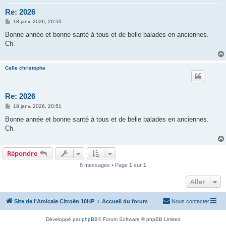
Re: 2026
M
18 janv. 2026, 20:50
e
s
Bonne année et bonne santé à tous et de belle balades en anciennes.
s
Ch.
a
g
e
Celle christophe
Re: 2026
M
18 janv. 2026, 20:51
e
s
Bonne année et bonne santé à tous et de belle balades en anciennes.
s
Ch.
a
g
e
Répondre
8 messages • Page
1
sur
1
Aller
Site de l'Amicale Citroën 10HP
Accueil du forum
Nous contacter
Développé par
phpBB
® Forum Software © phpBB Limited