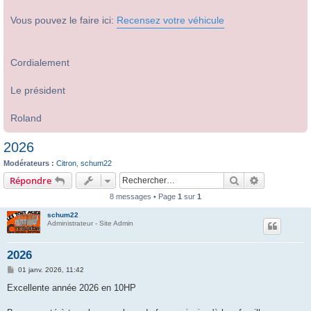
Vous pouvez le faire ici:
Recensez votre véhicule
Cordialement
Le président
Roland
2026
Modérateurs :
Citron
,
schum22
Rechercher
Recherche 
Répondre
8 messages • Page
1
sur
1
schum22
Administrateur - Site Admin
2026
M
01 janv. 2026, 11:42
e
s
Excellente année 2026 en 10HP
s
a
g