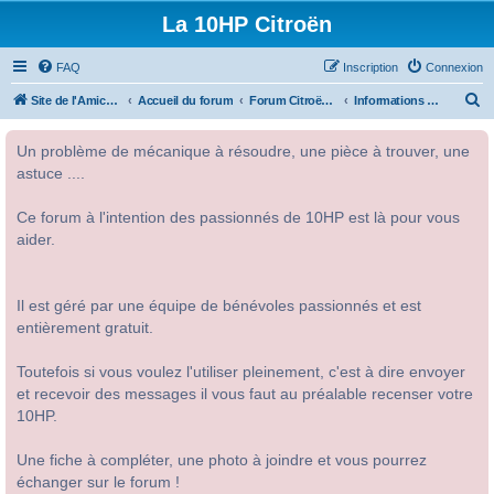
La 10HP Citroën
FAQ
Inscription
Connexion
R
Site de l'Amicale Citroën 10HP
Accueil du forum
Forum Citroën 10HP
Informations diverses
e
Un problème de mécanique à résoudre, une pièce à trouver, une
c
astuce ....
h
e
Ce forum à l'intention des passionnés de 10HP est là pour vous
r
aider.
c
h
Il est géré par une équipe de bénévoles passionnés et est
e
entièrement gratuit.
r
Toutefois si vous voulez l'utiliser pleinement, c'est à dire envoyer
et recevoir des messages il vous faut au préalable recenser votre
10HP.
Une fiche à compléter, une photo à joindre et vous pourrez
échanger sur le forum !