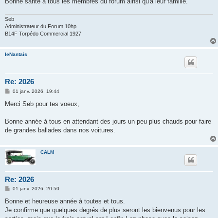
Bonne santé à tous les membres du forum ainsi qu'à leur famille.
e
Seb
Administrateur du Forum 10hp
B14F Torpédo Commercial 1927
leNantais
Re: 2026
M
01 janv. 2026, 19:44
e
s
Merci Seb pour tes voeux,
s
a
g
Bonne année à tous en attendant des jours un peu plus chauds pour faire
e
de grandes ballades dans nos voitures.
CALM
Re: 2026
M
01 janv. 2026, 20:50
e
s
Bonne et heureuse année à toutes et tous.
s
Je confirme que quelques degrés de plus seront les bienvenus pour les
a
g