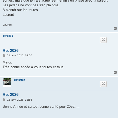
sorties, mais que le frais actuel est ! enfin ! en phase avec la saison.
e
Les jardins ne vont pas s'en plaindre.
A bientôt sur les routes
Laurent
Laurent
corail01
Re: 2026
M
02 janv. 2026, 08:50
e
s
Merci.
s
Très bonne année à vous toutes et tous.
a
g
e
christian
Re: 2026
M
02 janv. 2026, 13:56
e
s
Bonne Année et surtout bonne santé pour 2026.....
s
a
g