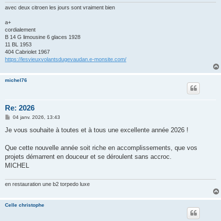
e
avec deux citroen les jours sont vraiment bien
a+
cordialement
B 14 G limousine 6 glaces 1928
11 BL 1953
404 Cabriolet 1967
https://lesvieuxvolantsdugevaudan.e-monsite.com/
michel76
Re: 2026
M
04 janv. 2026, 13:43
e
s
Je vous souhaite à toutes et à tous une excellente année 2026 !
s
a
g
Que cette nouvelle année soit riche en accomplissements, que vos
e
projets démarrent en douceur et se déroulent sans accroc.
MICHEL
en restauration une b2 torpedo luxe
Celle christophe