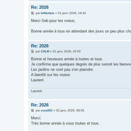
Re: 2026
M
par
leNantais
»
01 janv. 2026, 19:44
e
s
Merci Seb pour tes voeux,
s
a
g
Bonne année à tous en attendant des jours un peu plus cha
e
Re: 2026
M
par
CALM
»
01 janv. 2026, 20:50
e
s
Bonne et heureuse année à toutes et tous.
s
Je confirme que quelques degrés de plus seront les bienvenu
a
g
Les jardins ne vont pas s'en plaindre.
e
A bientôt sur les routes
Laurent
Laurent
Re: 2026
M
par
corail01
»
02 janv. 2026, 08:50
e
s
Merci.
s
Très bonne année à vous toutes et tous.
a
g