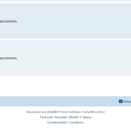
 anciennes.
 anciennes.
Nous
Développé par
phpBB
® Forum Software © phpBB Limited
Traduction française officielle
©
Qiaeru
Confidentialité
|
Conditions