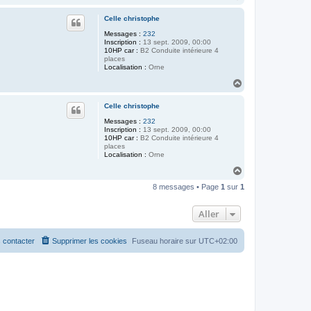
a
u
Celle christophe
t
Messages :
232
Inscription :
13 sept. 2009, 00:00
10HP car :
B2 Conduite intérieure 4
places
Localisation :
Orne
H
a
u
Celle christophe
t
Messages :
232
Inscription :
13 sept. 2009, 00:00
10HP car :
B2 Conduite intérieure 4
places
Localisation :
Orne
H
a
8 messages • Page
1
sur
1
u
t
Aller
 contacter
Supprimer les cookies
Fuseau horaire sur
UTC+02:00