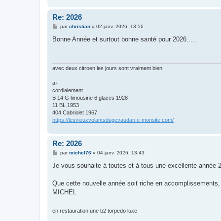
e
Re: 2026
M
par
christian
»
02 janv. 2026, 13:56
e
s
Bonne Année et surtout bonne santé pour 2026.....
s
a
g
e
avec deux citroen les jours sont vraiment bien
a+
cordialement
B 14 G limousine 6 glaces 1928
11 BL 1953
404 Cabriolet 1967
https://lesvieuxvolantsdugevaudan.e-monsite.com/
Re: 2026
M
par
michel76
»
04 janv. 2026, 13:43
e
s
Je vous souhaite à toutes et à tous une excellente année 
s
a
g
Que cette nouvelle année soit riche en accomplissements, 
e
MICHEL
en restauration une b2 torpedo luxe