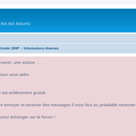
 B14, B15, B18,et K1
itroën 10HP
Informations diverses
uver, une astuce ....
pour vous aider.
 est entièrement gratuit.
 dire envoyer et recevoir des messages il vous faut au préalable recense
urrez échanger sur le forum !