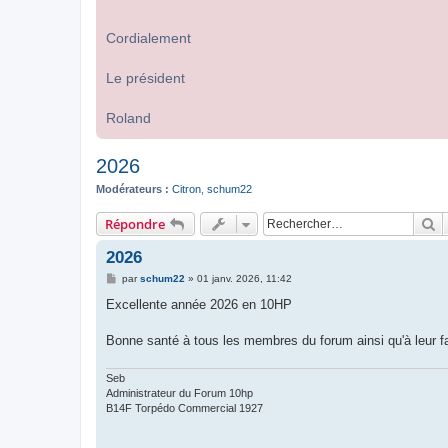
Cordialement
Le président
Roland
2026
Modérateurs :
Citron
,
schum22
R
Répondre
2026
M
par
schum22
»
01 janv. 2026, 11:42
e
s
Excellente année 2026 en 10HP
s
a
g
Bonne santé à tous les membres du forum ainsi qu'à leur fa
e
Seb
Administrateur du Forum 10hp
B14F Torpédo Commercial 1927