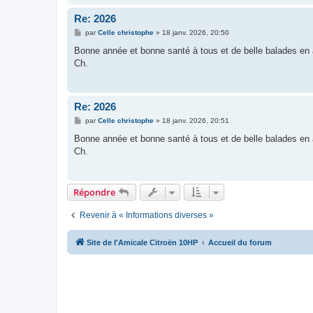
Re: 2026
M
par
Celle christophe
»
18 janv. 2026, 20:50
e
s
Bonne année et bonne santé à tous et de belle balades en
s
Ch.
a
g
e
Re: 2026
M
par
Celle christophe
»
18 janv. 2026, 20:51
e
s
Bonne année et bonne santé à tous et de belle balades en
s
Ch.
a
g
e
Répondre
Revenir à « Informations diverses »
Site de l'Amicale Citroën 10HP
Accueil du forum