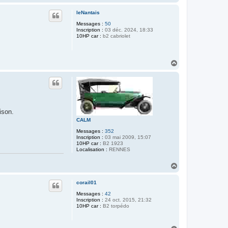
a
u
leNantais
t
Messages :
50
Inscription :
03 déc. 2024, 18:33
10HP car :
b2 cabriolet
H
a
u
t
ison.
CALM
Messages :
352
Inscription :
03 mai 2009, 15:07
10HP car :
B2 1923
Localisation :
RENNES
H
a
u
corail01
t
Messages :
42
Inscription :
24 oct. 2015, 21:32
10HP car :
B2 torpédo