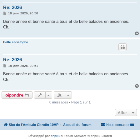
Re: 2026
M
18 janv. 2026, 20:50
e
s
Bonne année et bonne santé à tous et de belle balades en anciennes.
s
Ch.
a
g
e
Celle christophe
Re: 2026
M
18 janv. 2026, 20:51
e
s
Bonne année et bonne santé à tous et de belle balades en anciennes.
s
Ch.
a
g
e
Répondre
8 messages • Page
1
sur
1
Aller
Site de l'Amicale Citroën 10HP
Accueil du forum
Nous contacter
Développé par
phpBB
® Forum Software © phpBB Limited