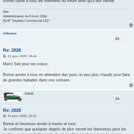
Bonne santé à tous les membres du forum ainsi qu'à leur famille.
e
Seb
Administrateur du Forum 10hp
B14F Torpédo Commercial 1927
leNantais
Re: 2026
M
01 janv. 2026, 19:44
e
s
Merci Seb pour tes voeux,
s
a
g
Bonne année à tous en attendant des jours un peu plus chauds pour faire
e
de grandes ballades dans nos voitures.
CALM
Re: 2026
M
01 janv. 2026, 20:50
e
s
Bonne et heureuse année à toutes et tous.
s
Je confirme que quelques degrés de plus seront les bienvenus pour les
a
g