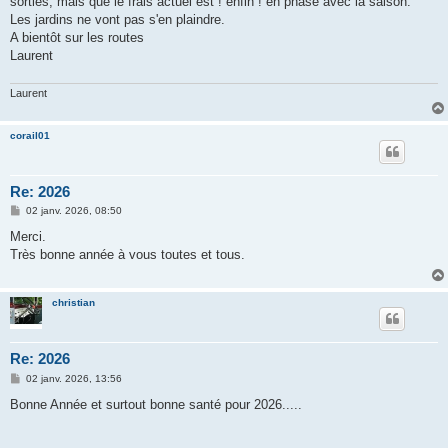
sorties, mais que le frais actuel est ! enfin ! en phase avec la saison.
e
Les jardins ne vont pas s'en plaindre.
A bientôt sur les routes
Laurent
Laurent
corail01
Re: 2026
M
02 janv. 2026, 08:50
e
s
Merci.
s
Très bonne année à vous toutes et tous.
a
g
e
christian
Re: 2026
M
02 janv. 2026, 13:56
e
s
Bonne Année et surtout bonne santé pour 2026.....
s
a
g