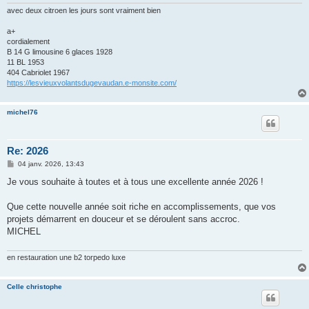
e
avec deux citroen les jours sont vraiment bien
a+
cordialement
B 14 G limousine 6 glaces 1928
11 BL 1953
404 Cabriolet 1967
https://lesvieuxvolantsdugevaudan.e-monsite.com/
michel76
Re: 2026
M
04 janv. 2026, 13:43
e
s
Je vous souhaite à toutes et à tous une excellente année 2026 !
s
a
g
Que cette nouvelle année soit riche en accomplissements, que vos
e
projets démarrent en douceur et se déroulent sans accroc.
MICHEL
en restauration une b2 torpedo luxe
Celle christophe