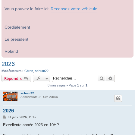
Vous pouvez le faire ici:
Recensez votre véhicule
Cordialement
Le président
Roland
2026
Modérateurs :
Citron
,
schum22
Rechercher
Recherche 
Répondre
8 messages • Page
1
sur
1
schum22
Administrateur - Site Admin
2026
M
01 janv. 2026, 11:42
e
s
Excellente année 2026 en 10HP
s
a
g