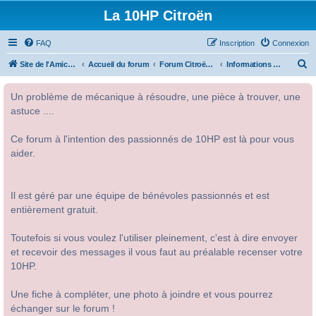
La 10HP Citroën
FAQ
Inscription
Connexion
R
Site de l'Amicale Citroën 10HP
Accueil du forum
Forum Citroën 10HP
Informations diverses
e
Un problème de mécanique à résoudre, une pièce à trouver, une
c
astuce ....
h
e
Ce forum à l'intention des passionnés de 10HP est là pour vous
r
aider.
c
h
Il est géré par une équipe de bénévoles passionnés et est
e
entièrement gratuit.
r
Toutefois si vous voulez l'utiliser pleinement, c'est à dire envoyer
et recevoir des messages il vous faut au préalable recenser votre
10HP.
Une fiche à compléter, une photo à joindre et vous pourrez
échanger sur le forum !