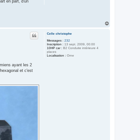
art en part, d'un
H
a
u
Celle christophe
t
Messages :
232
Inscription :
13 sept. 2009, 00:00
10HP car :
B2 Conduite intérieure 4
places
Localisation :
Orne
 miens ayant les 2
’hexagonal et c'est