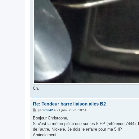
Ch.
Re: Tendeur barre liaison ailes B2
M
par
Phil42
»
21 janv. 2026, 18:54
e
s
Bonjour Christophe,
s
Si c'est la même pièce que sur les 5 HP (référence 7444),
a
g
de l'autre. Nickelé. Je dois le refaire pour ma 5HP.
e
Amicalement