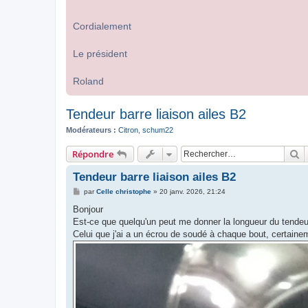
Cordialement
Le président
Roland
Tendeur barre liaison ailes B2
Modérateurs :
Citron
,
schum22
R
Répondre
Tendeur barre liaison ailes B2
M
par
Celle christophe
»
20 janv. 2026, 21:24
e
s
Bonjour
s
Est-ce que quelqu'un peut me donner la longueur du tendeur
a
g
Celui que j'ai a un écrou de soudé à chaque bout, certainem
e