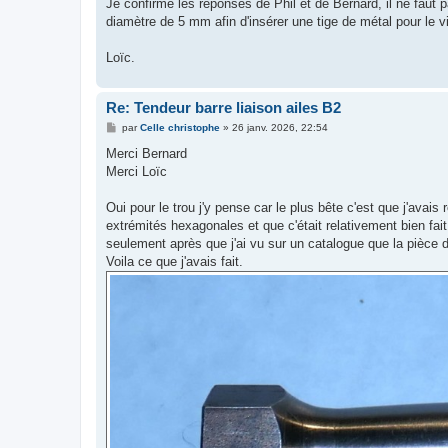
Je confirme les réponses de Phil et de Bernard, il ne faut pa
a
g
diamètre de 5 mm afin d'insérer une tige de métal pour le v
e
Loïc.
Re: Tendeur barre liaison ailes B2
M
par
Celle christophe
»
26 janv. 2026, 22:54
e
s
Merci Bernard
s
Merci Loïc
a
g
e
Oui pour le trou j'y pense car le plus bête c'est que j'ava
extrémités hexagonales et que c'était relativement bien fait 
seulement après que j'ai vu sur un catalogue que la pièce d'
Voila ce que j'avais fait.