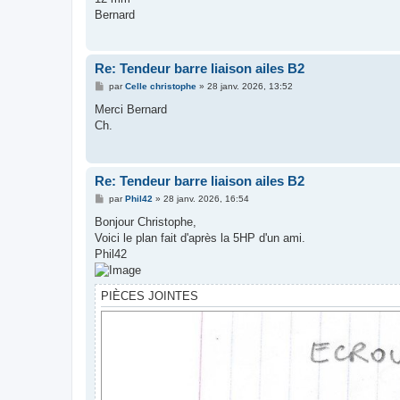
s
Bernard
a
g
e
Re: Tendeur barre liaison ailes B2
M
par
Celle christophe
»
28 janv. 2026, 13:52
e
s
Merci Bernard
s
Ch.
a
g
e
Re: Tendeur barre liaison ailes B2
M
par
Phil42
»
28 janv. 2026, 16:54
e
s
Bonjour Christophe,
s
Voici le plan fait d'après la 5HP d'un ami.
a
g
Phil42
e
PIÈCES JOINTES