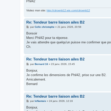
Phil42
Visitez mon site:
http://citroenb12.wix.com/citroenb12
Re: Tendeur barre liaison ailes B2
M
par
Celle christophe
»
21 janv. 2026, 20:58
e
s
Bonsoir
s
Merci Phil42 pour ta réponse.
a
g
Je vais attendre que quelqu'un puisse me confirmer que p
e
Ch.
Re: Tendeur barre liaison ailes B2
M
par
Bernard 16
»
23 janv. 2026, 15:45
e
s
Bonjour,
s
Je confirme les dimensions de Phil42, prise sur une B2.
a
g
Amicalement.
e
Bernard
Re: Tendeur barre liaison ailes B2
M
par
leNantais
»
24 janv. 2026, 12:16
e
s
Bonjour,
s