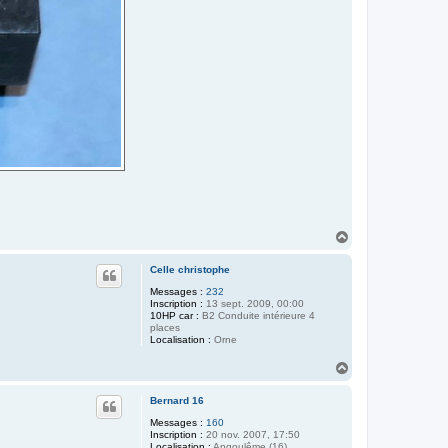
H
a
u
Celle christophe
t
Messages :
232
Inscription :
13 sept. 2009, 00:00
10HP car :
B2 Conduite intérieure 4
places
Localisation :
Orne
H
a
u
Bernard 16
t
Messages :
160
Inscription :
20 nov. 2007, 17:50
Localisation :
Angoulême (16)