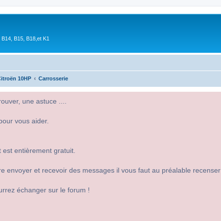
 B14, B15, B18,et K1
itroën 10HP
Carrosserie
uver, une astuce ....
pour vous aider.
 est entièrement gratuit.
 dire envoyer et recevoir des messages il vous faut au préalable recense
urrez échanger sur le forum !