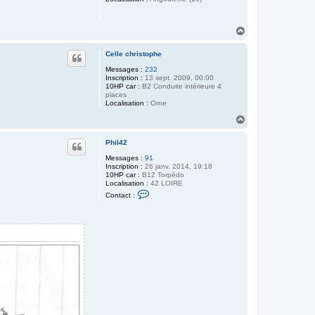
H
a
u
Celle christophe
t
Messages :
232
Inscription :
13 sept. 2009, 00:00
10HP car :
B2 Conduite intérieure 4
places
Localisation :
Orne
H
a
u
Phil42
t
Messages :
91
Inscription :
26 janv. 2014, 19:18
10HP car :
B12 Torpédo
Localisation :
42 LOIRE
C
Contact :
o
n
t
a
c
t
e
r
P
h
i
l
4
2