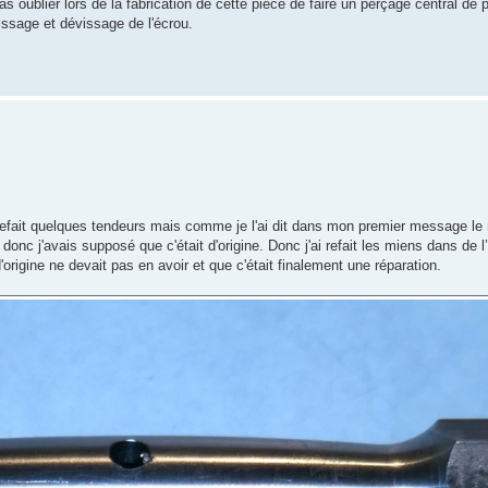
s oublier lors de la fabrication de cette pièce de faire un perçage central de p
issage et dévissage de l'écrou.
is refait quelques tendeurs mais comme je l'ai dit dans mon premier message le
donc j'avais supposé que c'était d'origine. Donc j'ai refait les miens dans de l
origine ne devait pas en avoir et que c'était finalement une réparation.