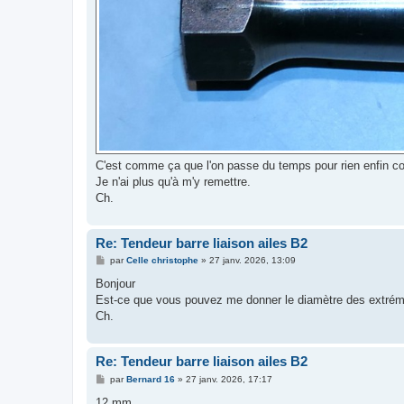
C'est comme ça que l'on passe du temps pour rien enfin comme
Je n'ai plus qu'à m'y remettre.
Ch.
Re: Tendeur barre liaison ailes B2
M
par
Celle christophe
»
27 janv. 2026, 13:09
e
s
Bonjour
s
Est-ce que vous pouvez me donner le diamètre des extrém
a
g
Ch.
e
Re: Tendeur barre liaison ailes B2
M
par
Bernard 16
»
27 janv. 2026, 17:17
e
s
12 mm