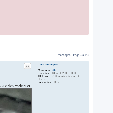
11 messages • Page
1
sur
1
Celle christophe
Messages :
232
Inscription :
13 sept. 2009, 00:00
10HP car :
B2 Conduite intérieure 4
places
Localisation :
Orne
 vue d'en refabriquer.