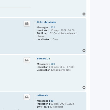
a
c
t
e
r
H
P
a
h
u
i
Celle christophe
t
l
Messages :
232
4
Inscription :
13 sept. 2009, 00:00
2
10HP car :
B2 Conduite intérieure 4
places
Localisation :
Orne
H
a
u
Bernard 16
t
Messages :
160
Inscription :
20 nov. 2007, 17:50
Localisation :
Angoulême (16)
H
a
u
leNantais
t
Messages :
50
Inscription :
03 déc. 2024, 18:33
10HP car :
b2 cabriolet