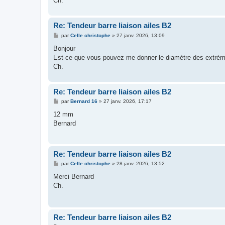
Ch.
Re: Tendeur barre liaison ailes B2
M
par
Celle christophe
»
27 janv. 2026, 13:09
e
s
Bonjour
s
Est-ce que vous pouvez me donner le diamètre des extrém
a
g
Ch.
e
Re: Tendeur barre liaison ailes B2
M
par
Bernard 16
»
27 janv. 2026, 17:17
e
s
12 mm
s
Bernard
a
g
e
Re: Tendeur barre liaison ailes B2
M
par
Celle christophe
»
28 janv. 2026, 13:52
e
s
Merci Bernard
s
Ch.
a
g
e
Re: Tendeur barre liaison ailes B2