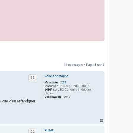
11 messages • Page
1
sur
1
Celle christophe
Messages :
232
Inscription :
13 sept. 2009, 00:00
10HP car :
B2 Conduite intérieure 4
places
Localisation :
Orne
 vue d'en refabriquer.
H
a
u
Phil42
t