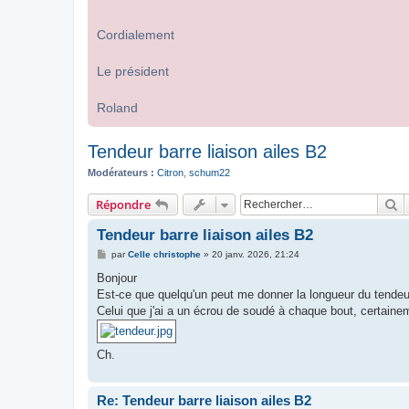
Cordialement
Le président
Roland
Tendeur barre liaison ailes B2
Modérateurs :
Citron
,
schum22
R
Répondre
Tendeur barre liaison ailes B2
M
par
Celle christophe
»
20 janv. 2026, 21:24
e
s
Bonjour
s
Est-ce que quelqu'un peut me donner la longueur du tendeur
a
g
Celui que j'ai a un écrou de soudé à chaque bout, certainem
e
Ch.
Re: Tendeur barre liaison ailes B2