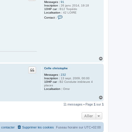
Messages :
91
Inscription :
26 janv. 2014, 19:18
10HP car :
B12 Torpédo
Localisation :
42 LOIRE
C
Contact :
o
n
t
a
c
t
e
r
P
h
i
H
l
4
a
2
u
Celle christophe
t
Messages :
232
Inscription :
13 sept. 2009, 00:00
10HP car :
B2 Conduite intérieure 4
places
Localisation :
Orne
H
a
11 messages • Page
1
sur
1
u
t
Aller
 contacter
Supprimer les cookies
Fuseau horaire sur
UTC+02:00