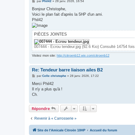
M
par
Phil42
»
28 janv. 2026, 16:54
e
s
Bonjour Christophe,
s
Voici le plan fait d'après la 5HP d'un ami.
a
g
Phil42
e
PIÈCES JOINTES
007444 - Ecrou tendeur.jpg (92.6 Kio) Consulté 14754 fois
Visitez mon site:
http://citroenb12.wix.com/citroenb12
Re: Tendeur barre liaison ailes B2
M
par
Celle christophe
»
28 janv. 2026, 17:22
e
s
Merci Phil42
s
Il n'y a plus qu'à !
a
g
Ch.
e
Répondre
Revenir à « Carrosserie »
Site de l'Amicale Citroën 10HP
Accueil du forum