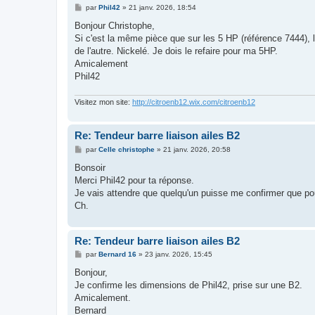
M
par
Phil42
»
21 janv. 2026, 18:54
e
s
Bonjour Christophe,
s
Si c'est la même pièce que sur les 5 HP (référence 7444),
a
g
de l'autre. Nickelé. Je dois le refaire pour ma 5HP.
e
Amicalement
Phil42
Visitez mon site:
http://citroenb12.wix.com/citroenb12
Re: Tendeur barre liaison ailes B2
M
par
Celle christophe
»
21 janv. 2026, 20:58
e
s
Bonsoir
s
Merci Phil42 pour ta réponse.
a
g
Je vais attendre que quelqu'un puisse me confirmer que p
e
Ch.
Re: Tendeur barre liaison ailes B2
M
par
Bernard 16
»
23 janv. 2026, 15:45
e
s
Bonjour,
s
Je confirme les dimensions de Phil42, prise sur une B2.
a
g
Amicalement.
e
Bernard