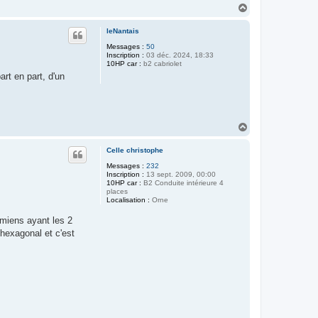
H
a
u
leNantais
t
Messages :
50
Inscription :
03 déc. 2024, 18:33
10HP car :
b2 cabriolet
art en part, d'un
H
a
u
Celle christophe
t
Messages :
232
Inscription :
13 sept. 2009, 00:00
10HP car :
B2 Conduite intérieure 4
places
Localisation :
Orne
 miens ayant les 2
’hexagonal et c'est