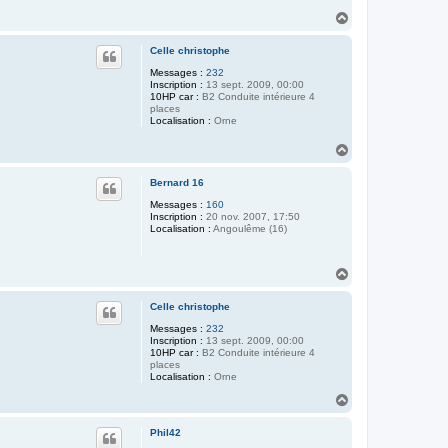
H
a
u
Celle christophe
t
Messages :
232
Inscription :
13 sept. 2009, 00:00
10HP car :
B2 Conduite intérieure 4
places
Localisation :
Orne
H
a
u
Bernard 16
t
Messages :
160
Inscription :
20 nov. 2007, 17:50
Localisation :
Angoulême (16)
H
a
u
Celle christophe
t
Messages :
232
Inscription :
13 sept. 2009, 00:00
10HP car :
B2 Conduite intérieure 4
places
Localisation :
Orne
H
a
u
Phil42
t