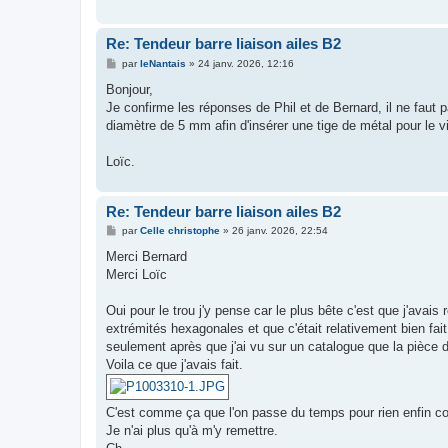
Re: Tendeur barre liaison ailes B2
M
par
leNantais
»
24 janv. 2026, 12:16
e
s
Bonjour,
s
Je confirme les réponses de Phil et de Bernard, il ne faut pa
a
g
diamètre de 5 mm afin d'insérer une tige de métal pour le v
e
Loïc.
Re: Tendeur barre liaison ailes B2
M
par
Celle christophe
»
26 janv. 2026, 22:54
e
s
Merci Bernard
s
Merci Loïc
a
g
e
Oui pour le trou j'y pense car le plus bête c'est que j'ava
extrémités hexagonales et que c'était relativement bien fait 
seulement après que j'ai vu sur un catalogue que la pièce d'
Voila ce que j'avais fait.
C'est comme ça que l'on passe du temps pour rien enfin comme
Je n'ai plus qu'à m'y remettre.