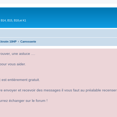
 B14, B15, B18,et K1
itroën 10HP
Carrosserie
uver, une astuce ....
pour vous aider.
 est entièrement gratuit.
 dire envoyer et recevoir des messages il vous faut au préalable recense
urrez échanger sur le forum !