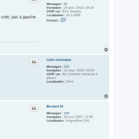
Messages :
91
Inscription :
26 janv. 2014, 19:18
10HP car :
B12 Torpédo
Localisation :
42 LOIRE
n coté, pas à gauche
C
Contact :
o
n
t
a
c
t
e
r
H
P
a
h
u
i
Celle christophe
t
l
Messages :
232
4
Inscription :
13 sept. 2009, 00:00
2
10HP car :
B2 Conduite intérieure 4
places
Localisation :
Orne
H
a
u
Bernard 16
t
Messages :
160
Inscription :
20 nov. 2007, 17:50
Localisation :
Angoulême (16)