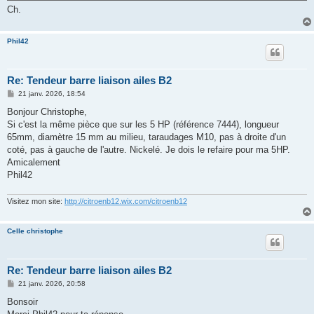
Ch.
Phil42
Re: Tendeur barre liaison ailes B2
M
21 janv. 2026, 18:54
e
s
Bonjour Christophe,
s
Si c'est la même pièce que sur les 5 HP (référence 7444), longueur
a
g
65mm, diamètre 15 mm au milieu, taraudages M10, pas à droite d'un
e
coté, pas à gauche de l'autre. Nickelé. Je dois le refaire pour ma 5HP.
Amicalement
Phil42
Visitez mon site:
http://citroenb12.wix.com/citroenb12
Celle christophe
Re: Tendeur barre liaison ailes B2
M
21 janv. 2026, 20:58
e
s
Bonsoir
s