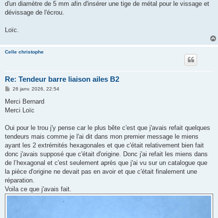
d'un diamètre de 5 mm afin d'insérer une tige de métal pour le vissage et
dévissage de l'écrou.
Loïc.
Celle christophe
Re: Tendeur barre liaison ailes B2
M
26 janv. 2026, 22:54
e
s
Merci Bernard
s
Merci Loïc
a
g
e
Oui pour le trou j'y pense car le plus bête c'est que j'avais refait quelques
tendeurs mais comme je l'ai dit dans mon premier message le miens
ayant les 2 extrémités hexagonales et que c'était relativement bien fait
donc j'avais supposé que c'était d'origine. Donc j'ai refait les miens dans
de l’hexagonal et c'est seulement après que j'ai vu sur un catalogue que
la pièce d'origine ne devait pas en avoir et que c'était finalement une
réparation.
Voila ce que j'avais fait.