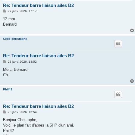
Re: Tendeur barre liaison ailes B2
M
27 janv. 2026, 17:17
e
s
12 mm
s
Bernard
a
g
e
Celle christophe
Re: Tendeur barre liaison ailes B2
M
28 janv. 2026, 13:52
e
s
Merci Bernard
s
Ch.
a
g
e
Phil42
Re: Tendeur barre liaison ailes B2
M
28 janv. 2026, 16:54
e
s
Bonjour Christophe,
s
Voici le plan fait d'après la 5HP d'un ami.
a
g
Phil42
e