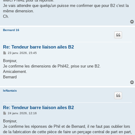
Merci Phil42 pour ta réponse.
a
g
Je vais attendre que quelqu'un puisse me confirmer que pour B2 c'est la
e
même dimension.
Ch.
Bernard 16
Re: Tendeur barre liaison ailes B2
M
23 janv. 2026, 15:45
e
s
Bonjour,
s
Je confirme les dimensions de Phil42, prise sur une B2.
a
g
Amicalement.
e
Bernard
leNantais
Re: Tendeur barre liaison ailes B2
M
24 janv. 2026, 12:16
e
s
Bonjour,
s
Je confirme les réponses de Phil et de Bernard, il ne faut pas oublier lors
a
g
de la fabrication de cette pièce de faire un perçage central de part en part,
e