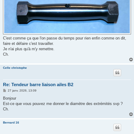
C'est comme ça que l'on passe du temps pour rien enfin comme on dit,
faire et défaire c'est travailler.
Je n'ai plus qu'à m'y remettre.
Ch.
Celle christophe
Re: Tendeur barre liaison ailes B2
M
27 janv. 2026, 13:09
e
s
Bonjour
s
Est-ce que vous pouvez me donner le diamètre des extrémités svp ?
a
g
Ch.
e
Bernard 16