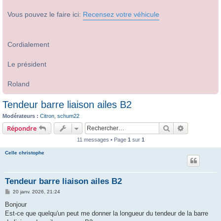
Vous pouvez le faire ici:
Recensez votre véhicule
Cordialement
Le président
Roland
Tendeur barre liaison ailes B2
Modérateurs :
Citron
,
schum22
Rechercher
Recherche 
Répondre
11 messages • Page
1
sur
1
Celle christophe
Tendeur barre liaison ailes B2
M
20 janv. 2026, 21:24
e
s
Bonjour
s
Est-ce que quelqu'un peut me donner la longueur du tendeur de la barre
a
g