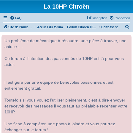
La 10HP Citroën
FAQ
Inscription
Connexion
R
Site de l'Amicale Citroën 10HP
Accueil du forum
Forum Citroën 10HP
Carrosserie
e
Un problème de mécanique à résoudre, une pièce à trouver, une
c
astuce ....
h
e
Ce forum à l'intention des passionnés de 10HP est là pour vous
r
aider.
c
h
Il est géré par une équipe de bénévoles passionnés et est
e
entièrement gratuit.
r
Toutefois si vous voulez l'utiliser pleinement, c'est à dire envoyer
et recevoir des messages il vous faut au préalable recenser votre
10HP.
Une fiche à compléter, une photo à joindre et vous pourrez
échanger sur le forum !