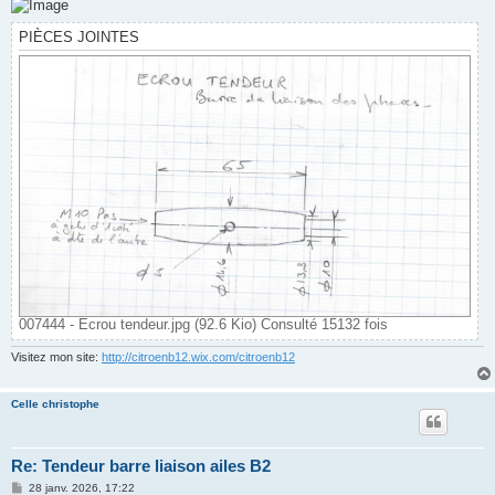
PIÈCES JOINTES
007444 - Ecrou tendeur.jpg (92.6 Kio) Consulté 15132 fois
Visitez mon site:
http://citroenb12.wix.com/citroenb12
Celle christophe
Re: Tendeur barre liaison ailes B2
M
28 janv. 2026, 17:22