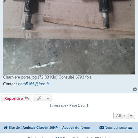
Charniere porte.jpg (72.83 Kio) Consulté 3793 fois
Contact
dom5165@free.fr
Répondre
1 message • Page
1
sur
1
Aller
Site de l'Amicale Citroën 10HP
Accueil du forum
Nous contacter