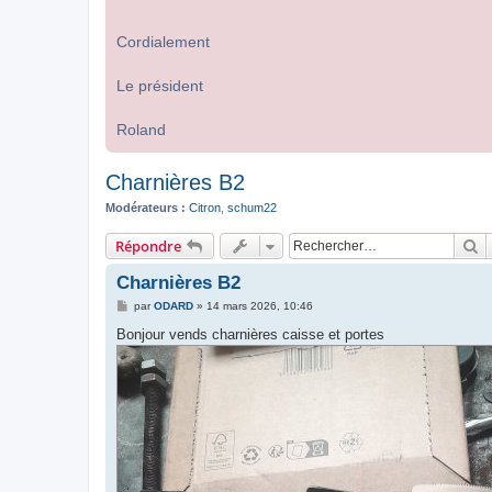
Cordialement
Le président
Roland
Charnières B2
Modérateurs :
Citron
,
schum22
R
Répondre
Charnières B2
M
par
ODARD
»
14 mars 2026, 10:46
e
s
Bonjour vends charnières caisse et portes
s
a
g
e