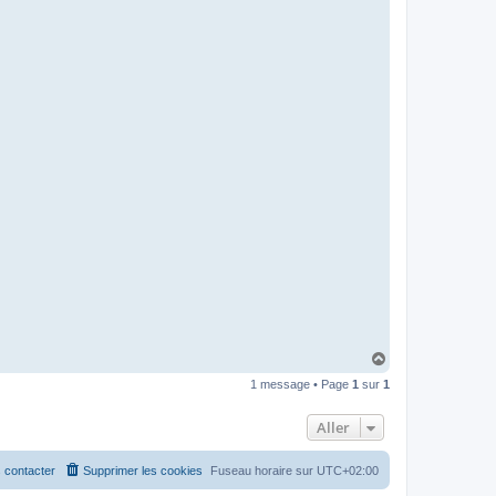
H
a
1 message • Page
1
sur
1
u
t
Aller
 contacter
Supprimer les cookies
Fuseau horaire sur
UTC+02:00