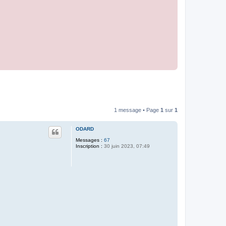
1 message • Page
1
sur
1
ODARD
Messages :
67
Inscription :
30 juin 2023, 07:49