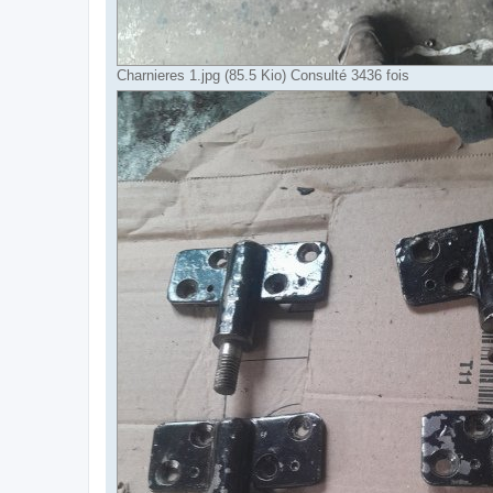
Charnieres 1.jpg (85.5 Kio) Consulté 3436 fois