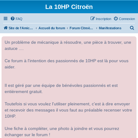
La 10HP Citroën
FAQ
Inscription
Connexion
R
Site de l'Amicale Citroën 10HP
Accueil du forum
Forum Citroën 10HP
Manifestations
e
Un problème de mécanique à résoudre, une pièce à trouver, une
c
astuce ....
h
e
Ce forum à l'intention des passionnés de 10HP est là pour vous
r
aider.
c
h
Il est géré par une équipe de bénévoles passionnés et est
e
entièrement gratuit.
r
Toutefois si vous voulez l'utiliser pleinement, c'est à dire envoyer
et recevoir des messages il vous faut au préalable recenser votre
10HP.
Une fiche à compléter, une photo à joindre et vous pourrez
échanger sur le forum !