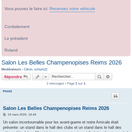
Vous pouvez le faire ici:
Recensez votre véhicule
Cordialement
Le président
Roland
Salon Les Belles Champenopises Reims 2026
Modérateurs :
Citron
,
schum22
Rechercher
Recherche 
Répondre
2 messages • Page
1
sur
1
Phil42
Salon Les Belles Champenopises Reims 2026
M
16 mars 2026, 18:49
e
s
Un salon incontournable pour les avant-guerre et notre Amicale était
s
présente: un stand dans le hall des clubs et un stand dans le hall des
a
g