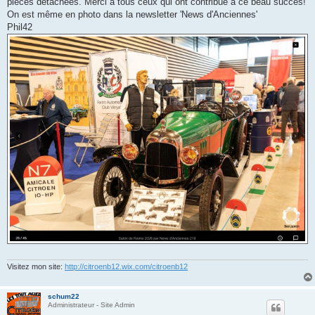
pièces détachées. Merci à tous ceux qui ont contribué à ce beau succès!
e
On est même en photo dans la newsletter 'News d'Anciennes'
Phil42
Visitez mon site:
http://citroenb12.wix.com/citroenb12
schum22
Administrateur - Site Admin