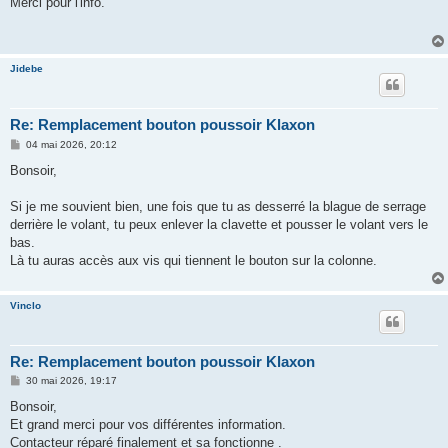
Merci pour l'info.
s
a
g
e
Jidebe
Re: Remplacement bouton poussoir Klaxon
M
04 mai 2026, 20:12
e
s
Bonsoir,
s
a
g
Si je me souvient bien, une fois que tu as desserré la blague de serrage
e
derrière le volant, tu peux enlever la clavette et pousser le volant vers le
bas.
Là tu auras accès aux vis qui tiennent le bouton sur la colonne.
Vinclo
Re: Remplacement bouton poussoir Klaxon
M
30 mai 2026, 19:17
e
s
Bonsoir,
s
Et grand merci pour vos différentes information.
a
g
Contacteur réparé finalement et sa fonctionne .