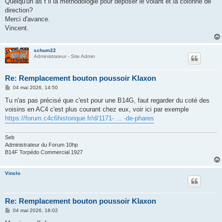
Quelqu'un as t il la méthodologie pour déposer le volant et la colonne de
e
direction?
Merci d'avance.
Vincent.
schum22
Administrateur - Site Admin
Re: Remplacement bouton poussoir Klaxon
M
04 mai 2026, 14:50
e
s
Tu n'as pas précisé que c'est pour une B14G, faut regarder du coté des
s
voisins en AC4 c'est plus courant chez eux, voir ici par exemple
a
g
https://forum.c4c6historique.fr/d/1171- ... -de-phares
e
Seb
Administrateur du Forum 10hp
B14F Torpédo Commercial 1927
Vinclo
Re: Remplacement bouton poussoir Klaxon
M
04 mai 2026, 18:02
e
s