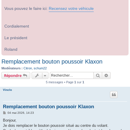
Vous pouvez le faire ici:
Recensez votre véhicule
Cordialement
Le président
Roland
Remplacement bouton poussoir Klaxon
Modérateurs :
Citron
,
schum22
Rechercher
Recherche 
Répondre
5 messages • Page
1
sur
1
Vinclo
Remplacement bouton poussoir Klaxon
M
04 mai 2026, 14:23
e
s
Bonjour,
s
Je dois remplacer le bouton poussoir situé au centre du volant.
a
g