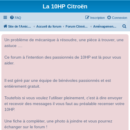
La 10HP Citroën
FAQ
Inscription
Connexion
R
Site de l'Amicale Citroën 10HP
Accueil du forum
Forum Citroën 10HP
Aménagement intérieur
e
Un problème de mécanique à résoudre, une pièce à trouver, une
c
astuce ....
h
e
Ce forum à l'intention des passionnés de 10HP est là pour vous
r
aider.
c
h
Il est géré par une équipe de bénévoles passionnés et est
e
entièrement gratuit.
r
Toutefois si vous voulez l'utiliser pleinement, c'est à dire envoyer
et recevoir des messages il vous faut au préalable recenser votre
10HP.
Une fiche à compléter, une photo à joindre et vous pourrez
échanger sur le forum !