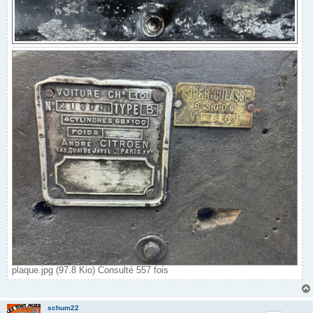
plaque.jpg (97.8 Kio) Consulté 557 fois
schum22