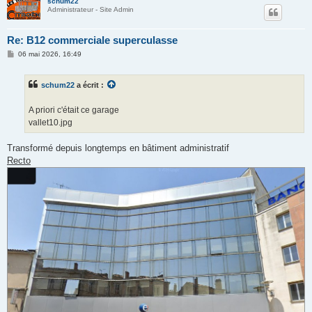
schum22
Administrateur - Site Admin
Re: B12 commerciale superculasse
M
06 mai 2026, 16:49
e
s
s
schum22
a écrit :
a
g
e
A priori c'était ce garage
vallet10.jpg
Transformé depuis longtemps en bâtiment administratif
Recto