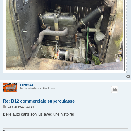
schum22
Administrateur - Site Admin
Re: B12 commerciale superculasse
M
02 mai 2026, 23:14
e
s
Belle auto dans son jus avec une histoire!
s
a
g
e