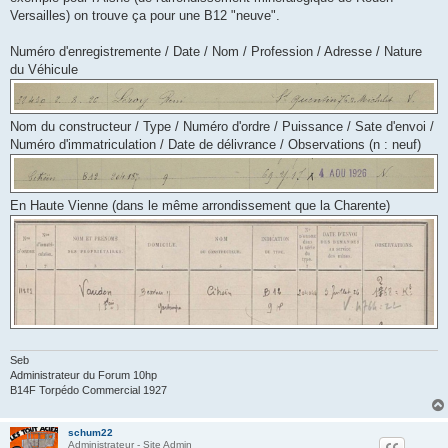
a
g
Versailles) on trouve ça pour une B12 "neuve".
e
Numéro d'enregistremente / Date / Nom / Profession / Adresse / Nature
du Véhicule
Nom du constructeur / Type / Numéro d'ordre / Puissance / Sate d'envoi /
Numéro d'immatriculation / Date de délivrance / Observations (n : neuf)
En Haute Vienne (dans le même arrondissement que la Charente)
Seb
Administrateur du Forum 10hp
B14F Torpédo Commercial 1927
schum22
Administrateur - Site Admin