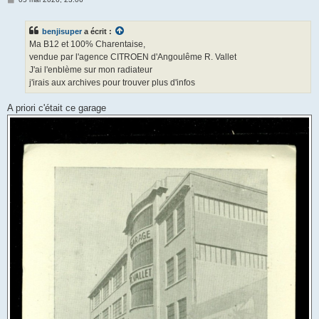
e
s
s
benjisuper
a écrit :
a
g
Ma B12 et 100% Charentaise,
e
vendue par l'agence CITROEN d'Angoulême R. Vallet
J'ai l'enblème sur mon radiateur
j'irais aux archives pour trouver plus d'infos
A priori c'était ce garage