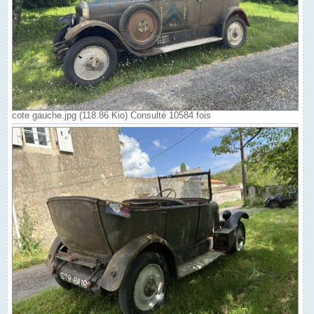
cote gauche.jpg (118.86 Kio) Consulté 10584 fois