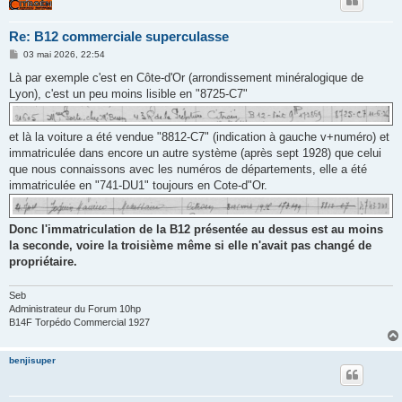
Re: B12 commerciale superculasse
M
03 mai 2026, 22:54
e
s
Là par exemple c'est en Côte-d'Or (arrondissement minéralogique de
s
Lyon), c'est un peu moins lisible en "8725-C7"
a
g
e
et là la voiture a été vendue "8812-C7" (indication à gauche v+numéro) et
immatriculée dans encore un autre système (après sept 1928) que celui
que nous connaissons avec les numéros de départements, elle a été
immatriculée en "741-DU1" toujours en Cote-d"Or.
Donc l'immatriculation de la B12 présentée au dessus est au moins
la seconde, voire la troisième même si elle n'avait pas changé de
propriétaire.
Seb
Administrateur du Forum 10hp
B14F Torpédo Commercial 1927
benjisuper