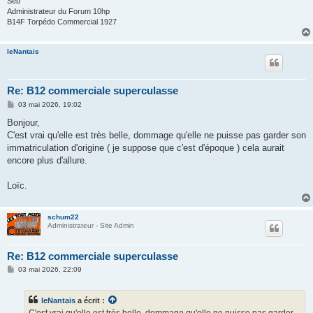
Seb
Administrateur du Forum 10hp
B14F Torpédo Commercial 1927
leNantais
Re: B12 commerciale superculasse
M
03 mai 2026, 19:02
e
s
Bonjour,
s
C'est vrai qu'elle est très belle, dommage qu'elle ne puisse pas garder son
a
g
immatriculation d'origine ( je suppose que c'est d'époque ) cela aurait
e
encore plus d'allure.
Loïc.
schum22
Administrateur - Site Admin
Re: B12 commerciale superculasse
M
03 mai 2026, 22:09
e
s
s
leNantais
a écrit :
a
g