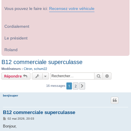
Vous pouvez le faire ici:
Recensez votre véhicule
Cordialement
Le président
Roland
B12 commerciale superculasse
Modérateurs :
Citron
,
schum22
Rechercher
Recherche 
Répondre
1
2
Suivant
16 messages
benjisuper
B12 commerciale superculasse
M
02 mai 2026, 20:03
e
s
Bonjour,
s