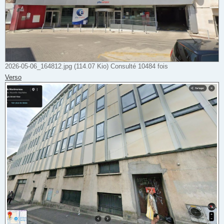
2026-05-06_164812.jpg (114.07 Kio) Consulté 10484 fois
Verso