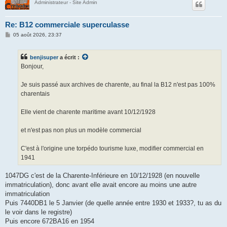
Administrateur - Site Admin
Re: B12 commerciale superculasse
M
05 août 2026, 23:37
e
s
s
benjisuper
a écrit :
a
g
Bonjour,
e
Je suis passé aux archives de charente, au final la B12 n'est pas 100%
charentais
Elle vient de charente maritime avant 10/12/1928
et n'est pas non plus un modèle commercial
C'est à l'origine une torpédo tourisme luxe, modifier commercial en
1941
1047DG c'est de la Charente-Inférieure en 10/12/1928 (en nouvelle
immatriculation), donc avant elle avait encore au moins une autre
immatriculation
Puis 7440DB1 le 5 Janvier (de quelle année entre 1930 et 1933?, tu as du
le voir dans le registre)
Puis encore 672BA16 en 1954