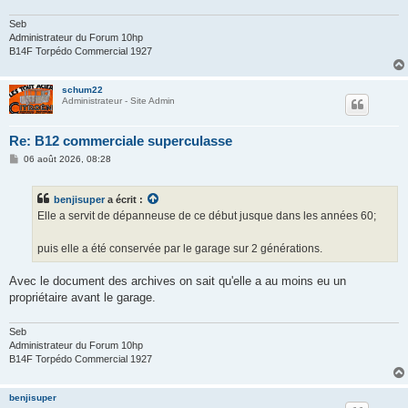
Seb
Administrateur du Forum 10hp
B14F Torpédo Commercial 1927
schum22
Administrateur - Site Admin
Re: B12 commerciale superculasse
M
06 août 2026, 08:28
e
s
s
benjisuper
a écrit :
a
g
Elle a servit de dépanneuse de ce début jusque dans les années 60;
e
puis elle a été conservée par le garage sur 2 générations.
Avec le document des archives on sait qu'elle a au moins eu un
propriétaire avant le garage.
Seb
Administrateur du Forum 10hp
B14F Torpédo Commercial 1927
benjisuper