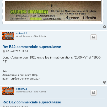
schum22
Administrateur - Site Admin
Re: B12 commerciale superculasse
M
05 mai 2026, 19:16
e
s
Donc d'origine pour 1926 entre les immatriculations "2000-P7" et "3900-
s
P7".
a
g
e
Seb
Administrateur du Forum 10hp
B14F Torpédo Commercial 1927
schum22
Administrateur - Site Admin
Re: B12 commerciale superculasse
M
05 mai 2026, 23:06