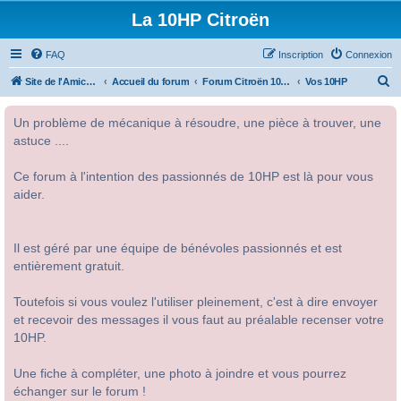
La 10HP Citroën
FAQ
Inscription
Connexion
R
Site de l'Amicale Citroën 10HP
Accueil du forum
Forum Citroën 10HP
Vos 10HP
e
Un problème de mécanique à résoudre, une pièce à trouver, une
c
astuce ....
h
e
Ce forum à l'intention des passionnés de 10HP est là pour vous
r
aider.
c
h
Il est géré par une équipe de bénévoles passionnés et est
e
entièrement gratuit.
r
Toutefois si vous voulez l'utiliser pleinement, c'est à dire envoyer
et recevoir des messages il vous faut au préalable recenser votre
10HP.
Une fiche à compléter, une photo à joindre et vous pourrez
échanger sur le forum !