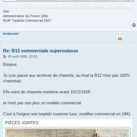
Seb
Administrateur du Forum 10hp
B14F Torpédo Commercial 1927
benjisuper
Re: B12 commerciale superculasse
M
05 août 2026, 22:22
e
s
Bonjour,
s
a
g
Je suis passé aux archives de charente, au final la B12 n'est pas 100%
e
charentais
Elle vient de charente maritime avant 10/12/1928
et n'est pas non plus un modèle commercial
C'est à l'origine une torpédo tourisme luxe, modifier commercial en 1941
PIÈCES JOINTES