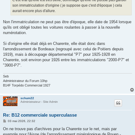
C'est vrai qu'elle est très belle, dommage qu'elle ne puisse pas garder
e
son immatriculation d'origine ( je suppose que c'est d'époque ) cela
aurait encore plus d'allure.
Non l'immatriculation ne peut pas être d'époque, elle date de 1954 lorsque
qu'ils ont obligé toutes les voitures roulantes à passer à la nouvelle
numérotation.
Si d'origine elle était déjà en Charente, elle était donc dans
l'arrondissement de Bordeaux (regroupé avec celui de Poitiers depuis
1919), mais à découpage départemental "P7" pour 1925-1928 en
Charente, soit environ pour 1926 entre les immatriculations "2000-P7" et
"3900-P7".
Seb
Administrateur du Forum 10hp
B14F Torpédo Commercial 1927
schum22
Administrateur - Site Admin
Re: B12 commerciale superculasse
M
03 mai 2026, 22:32
e
s
On ne trouve pas d'archives pour la Charente sur le net, mais par
s
exemple pour l'Aisne (de l'arrondissement minéralogique de Rouen -