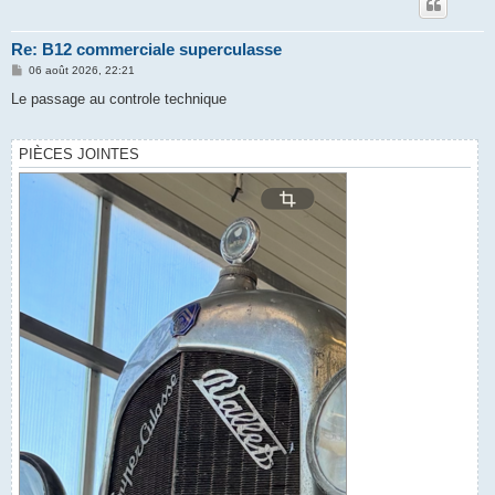
Re: B12 commerciale superculasse
M
06 août 2026, 22:21
e
s
Le passage au controle technique
s
a
g
e
PIÈCES JOINTES