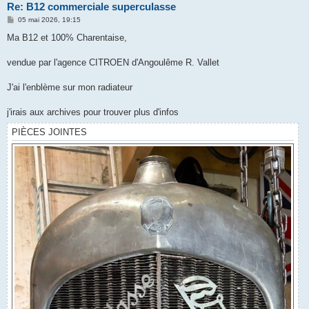
Re: B12 commerciale superculasse
M
05 mai 2026, 19:15
e
s
Ma B12 et 100% Charentaise,
s
a
g
vendue par l'agence CITROEN d'Angoulême R. Vallet
e
J'ai l'enblème sur mon radiateur
j'irais aux archives pour trouver plus d'infos
PIÈCES JOINTES