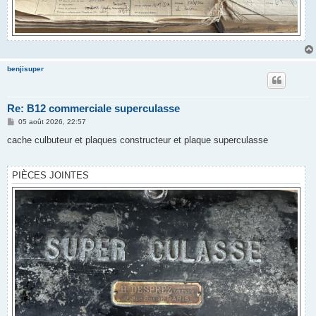
benjisuper
Re: B12 commerciale superculasse
M
05 août 2026, 22:57
e
s
cache culbuteur et plaques constructeur et plaque superculasse
s
a
g
e
PIÈCES JOINTES