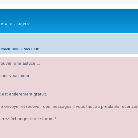
 B14, B15, B18,et K1
itroën 10HP
Vos 10HP
uver, une astuce ....
pour vous aider.
 est entièrement gratuit.
 dire envoyer et recevoir des messages il vous faut au préalable recense
urrez échanger sur le forum !