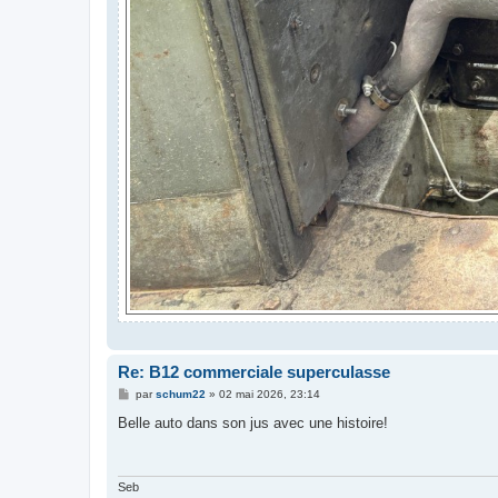
Re: B12 commerciale superculasse
M
par
schum22
»
02 mai 2026, 23:14
e
s
Belle auto dans son jus avec une histoire!
s
a
g
e
Seb