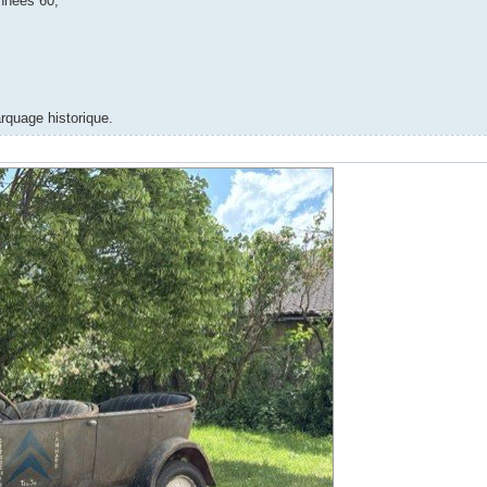
nnées 60;
arquage historique.