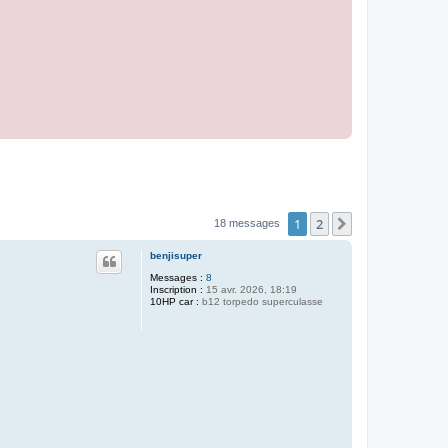
1
2
Suivant
18 messages
benjisuper
Messages :
8
Inscription :
15 avr. 2026, 18:19
10HP car :
b12 torpedo superculasse