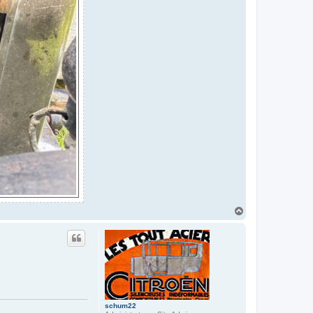
H
a
u
t
schum22