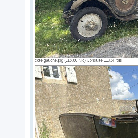
cote gauche.jpg (118.86 Kio) Consulté 11034 fois