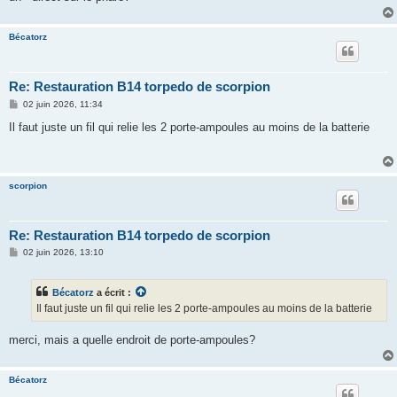
Bécatorz
Re: Restauration B14 torpedo de scorpion
M
02 juin 2026, 11:34
e
s
Il faut juste un fil qui relie les 2 porte-ampoules au moins de la batterie
s
a
g
e
scorpion
Re: Restauration B14 torpedo de scorpion
M
02 juin 2026, 13:10
e
s
s
Bécatorz
a écrit :
a
g
Il faut juste un fil qui relie les 2 porte-ampoules au moins de la batterie
e
merci, mais a quelle endroit de porte-ampoules?
Bécatorz