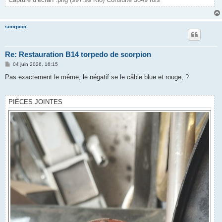
scorpion
Re: Restauration B14 torpedo de scorpion
M
04 juin 2026, 16:15
e
s
Pas exactement le même, le négatif se le câble blue et rouge, ?
s
a
g
e
PIÈCES JOINTES