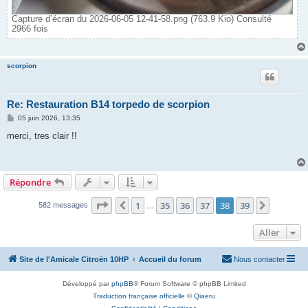
Capture d’écran du 2026-06-05 12-41-58.png (763.9 Kio) Consulté
2966 fois
scorpion
Re: Restauration B14 torpedo de scorpion
M
05 juin 2026, 13:35
e
s
merci, tres clair !!
s
a
g
e
Répondre
Page
38
sur
39
1
35
36
37
38
39
Précédent
Suivant
582 messages
…
Aller
Site de l'Amicale Citroën 10HP
Accueil du forum
Nous contacter
Développé par
phpBB
® Forum Software © phpBB Limited
Traduction française officielle
©
Qiaeru