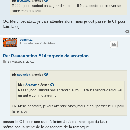
Bécatorz
a écrit :
a
g
Râââh, non, surtout pas agrandir le trou ! Il faut attendre de trouver un
e
autre commutateur ...
Ok, Merci becatorz, je vais attendre alors, mais je doit passer le CT pour
faire la cg
schum22
Administrateur - Site Admin
Re: Restauration B14 torpedo de scorpion
M
14 mai 2026, 23:01
e
s
s
scorpion
a écrit :
a
g
e
Bécatorz
a écrit :
Râââh, non, surtout pas agrandir le trou ! Il faut attendre de trouver
un autre commutateur ...
Ok, Merci becatorz, je vais attendre alors, mais je doit passer le CT pour
faire la cg
passer le CT pour une auto à freins à câbles n'est que du faux.
même pas la peine de la descendre de la remorque...