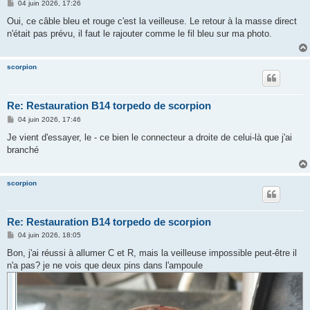
M
04 juin 2026, 17:26
e
s
Oui, ce câble bleu et rouge c'est la veilleuse. Le retour à la masse direct
s
n'était pas prévu, il faut le rajouter comme le fil bleu sur ma photo.
a
g
e
scorpion
Re: Restauration B14 torpedo de scorpion
M
04 juin 2026, 17:46
e
s
Je vient d'essayer, le - ce bien le connecteur a droite de celui-là que j'ai
s
branché
a
g
e
scorpion
Re: Restauration B14 torpedo de scorpion
M
04 juin 2026, 18:05
e
s
Bon, j'ai réussi à allumer C et R, mais la veilleuse impossible peut-être il
s
n'a pas? je ne vois que deux pins dans l'ampoule
a
g
e