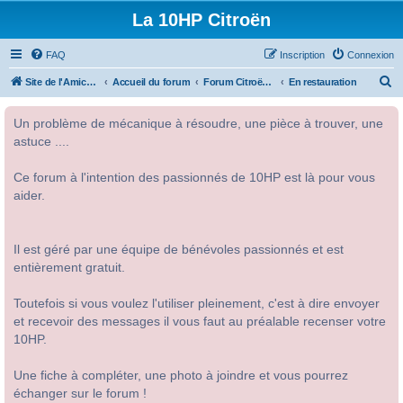
La 10HP Citroën
FAQ
Inscription
Connexion
R
Site de l'Amicale Citroën 10HP
Accueil du forum
Forum Citroën 10HP
En restauration
e
Un problème de mécanique à résoudre, une pièce à trouver, une
c
astuce ....
h
e
Ce forum à l'intention des passionnés de 10HP est là pour vous
r
aider.
c
h
Il est géré par une équipe de bénévoles passionnés et est
e
entièrement gratuit.
r
Toutefois si vous voulez l'utiliser pleinement, c'est à dire envoyer
et recevoir des messages il vous faut au préalable recenser votre
10HP.
Une fiche à compléter, une photo à joindre et vous pourrez
échanger sur le forum !