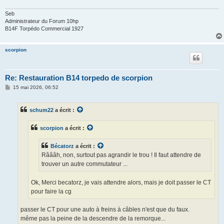
Seb
Administrateur du Forum 10hp
B14F Torpédo Commercial 1927
scorpion
Re: Restauration B14 torpedo de scorpion
M
15 mai 2026, 06:52
e
s
s
schum22
a écrit :
a
g
e
scorpion
a écrit :
Bécatorz
a écrit :
Râââh, non, surtout pas agrandir le trou ! Il faut attendre de
trouver un autre commutateur ...
Ok, Merci becatorz, je vais attendre alors, mais je doit passer le CT
pour faire la cg
passer le CT pour une auto à freins à câbles n'est que du faux.
même pas la peine de la descendre de la remorque...