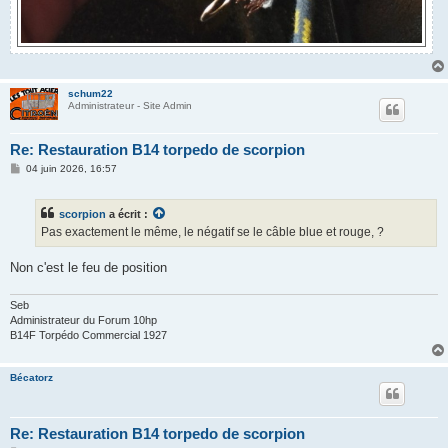
schum22
Administrateur - Site Admin
Re: Restauration B14 torpedo de scorpion
M
04 juin 2026, 16:57
e
s
s
scorpion
a écrit :
a
g
Pas exactement le même, le négatif se le câble blue et rouge, ?
e
Non c'est le feu de position
Seb
Administrateur du Forum 10hp
B14F Torpédo Commercial 1927
Bécatorz
Re: Restauration B14 torpedo de scorpion