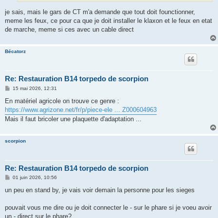
je sais, mais le gars de CT m'a demande que tout doit founctionner,
meme les feux, ce pour ca que je doit installer le klaxon et le feux en etat
de marche, meme si ces avec un cable direct
Bécatorz
Re: Restauration B14 torpedo de scorpion
M
15 mai 2026, 12:31
e
s
En matériel agricole on trouve ce genre :
s
https://www.agrizone.net/fr/p/piece-ele ... Z000604963
a
g
Mais il faut bricoler une plaquette d'adaptation ...
e
scorpion
Re: Restauration B14 torpedo de scorpion
M
01 juin 2026, 10:56
e
s
un peu en stand by, je vais voir demain la personne pour les sieges
s
a
g
pouvait vous me dire ou je doit connecter le - sur le phare si je voeu avoir
e
un - direct sur le phare?