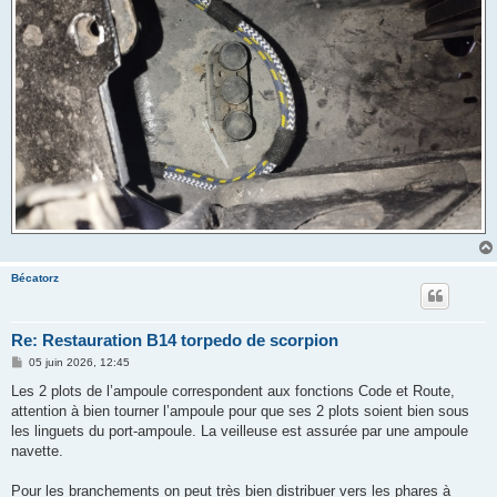
Bécatorz
Re: Restauration B14 torpedo de scorpion
M
05 juin 2026, 12:45
e
s
Les 2 plots de l’ampoule correspondent aux fonctions Code et Route,
s
attention à bien tourner l’ampoule pour que ses 2 plots soient bien sous
a
g
les linguets du port-ampoule. La veilleuse est assurée par une ampoule
e
navette.
Pour les branchements on peut très bien distribuer vers les phares à