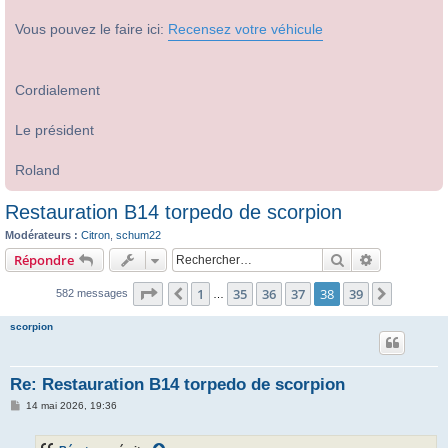
Vous pouvez le faire ici:
Recensez votre véhicule
Cordialement
Le président
Roland
Restauration B14 torpedo de scorpion
Modérateurs :
Citron
,
schum22
Rechercher
Recherche 
Répondre
Page
38
sur
39
1
35
36
37
38
39
Précédent
Suivant
582 messages
…
scorpion
Re: Restauration B14 torpedo de scorpion
M
14 mai 2026, 19:36
e
s
s