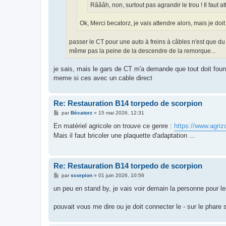
Râââh, non, surtout pas agrandir le trou ! Il faut 
Ok, Merci becatorz, je vais attendre alors, mais je doit
passer le CT pour une auto à freins à câbles n'est que du
même pas la peine de la descendre de la remorque...
je sais, mais le gars de CT m'a demande que tout doit founc
meme si ces avec un cable direct
Re: Restauration B14 torpedo de scorpion
M
par
Bécatorz
»
15 mai 2026, 12:31
e
s
En matériel agricole on trouve ce genre :
https://www.agriz
s
Mais il faut bricoler une plaquette d'adaptation ...
a
g
e
Re: Restauration B14 torpedo de scorpion
M
par
scorpion
»
01 juin 2026, 10:56
e
s
un peu en stand by, je vais voir demain la personne pour l
s
a
g
pouvait vous me dire ou je doit connecter le - sur le phare s
e