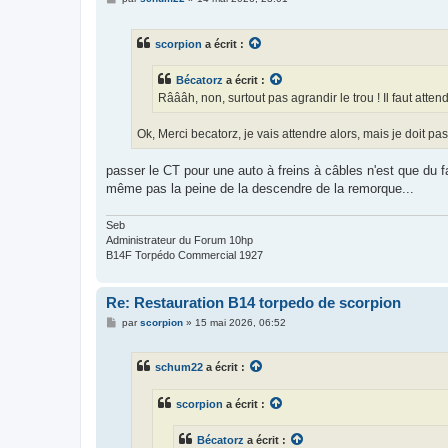
e
s
s
scorpion
a écrit :
a
g
e
Bécatorz
a écrit :
Râââh, non, surtout pas agrandir le trou ! Il faut atte
Ok, Merci becatorz, je vais attendre alors, mais je doit pas
passer le CT pour une auto à freins à câbles n'est que du f
même pas la peine de la descendre de la remorque...
Seb
Administrateur du Forum 10hp
B14F Torpédo Commercial 1927
Re: Restauration B14 torpedo de scorpion
M
par
scorpion
»
15 mai 2026, 06:52
e
s
s
schum22
a écrit :
a
g
e
scorpion
a écrit :
Bécatorz
a écrit :