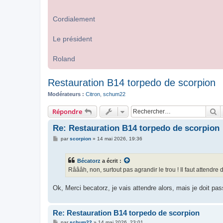
Cordialement
Le président
Roland
Restauration B14 torpedo de scorpion
Modérateurs :
Citron
,
schum22
R
Répondre
Re: Restauration B14 torpedo de scorpion
M
par
scorpion
»
14 mai 2026, 19:36
e
s
s
Bécatorz
a écrit :
a
g
Râââh, non, surtout pas agrandir le trou ! Il faut attendre
e
Ok, Merci becatorz, je vais attendre alors, mais je doit pas
Re: Restauration B14 torpedo de scorpion
M
par
schum22
»
14 mai 2026, 23:01