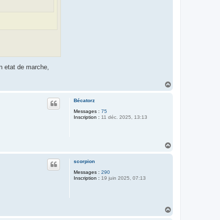
en etat de marche,
H
a
u
Bécatorz
t
Messages :
75
Inscription :
11 déc. 2025, 13:13
H
a
u
scorpion
t
Messages :
290
Inscription :
19 juin 2025, 07:13
H
a