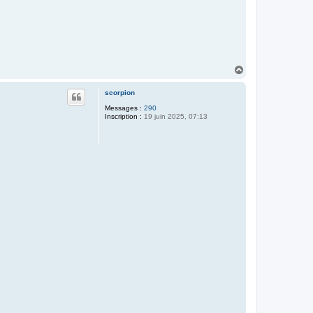
H
a
u
scorpion
t
Messages :
290
Inscription :
19 juin 2025, 07:13