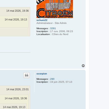
14 mai 2026, 19:36
14 mai 2026, 19:13
schum22
Administrateur - Site Admin
Messages :
3281
Inscription :
17 nov. 2006, 09:23
Localisation :
Côtes du Nord
H
a
u
scorpion
t
Messages :
290
Inscription :
19 juin 2025, 07:13
14 mai 2026, 23:01
14 mai 2026, 19:36
14 mai 2026, 19:13