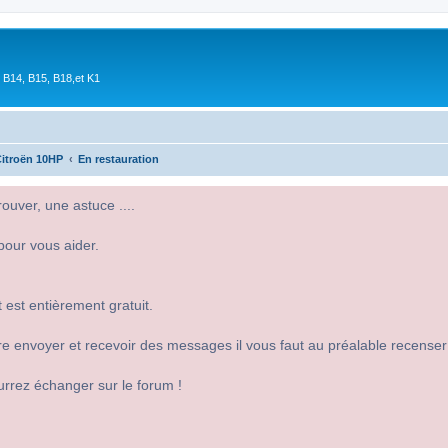
 B14, B15, B18,et K1
itroën 10HP
En restauration
uver, une astuce ....
pour vous aider.
 est entièrement gratuit.
 dire envoyer et recevoir des messages il vous faut au préalable recense
urrez échanger sur le forum !