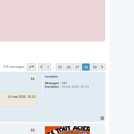
Page
38
sur
39
1
35
36
37
38
39
Précédent
Suivant
578 messages
…
scorpion
Messages :
290
Inscription :
19 juin 2025, 07:13
14 mai 2026, 19:13
H
a
u
t