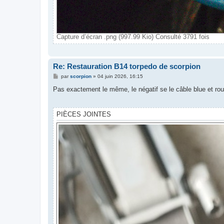
Capture d’écran .png (997.99 Kio) Consulté 3791 fois
Re: Restauration B14 torpedo de scorpion
M
par
scorpion
»
04 juin 2026, 16:15
e
s
Pas exactement le même, le négatif se le câble blue et rou
s
a
g
e
PIÈCES JOINTES