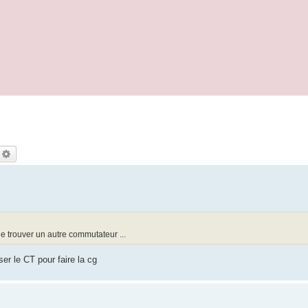
echercher
Recherche avancée
 de trouver un autre commutateur ...
ser le CT pour faire la cg