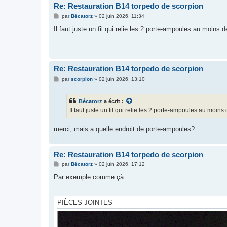
Re: Restauration B14 torpedo de scorpion
M
par
Bécatorz
»
02 juin 2026, 11:34
e
s
Il faut juste un fil qui relie les 2 porte-ampoules au moins de
s
a
g
e
Re: Restauration B14 torpedo de scorpion
M
par
scorpion
»
02 juin 2026, 13:10
e
s
s
Bécatorz
a écrit :
a
g
Il faut juste un fil qui relie les 2 porte-ampoules au moins 
e
merci, mais a quelle endroit de porte-ampoules?
Re: Restauration B14 torpedo de scorpion
M
par
Bécatorz
»
02 juin 2026, 17:12
e
s
Par exemple comme çà :
s
a
g
e
PIÈCES JOINTES