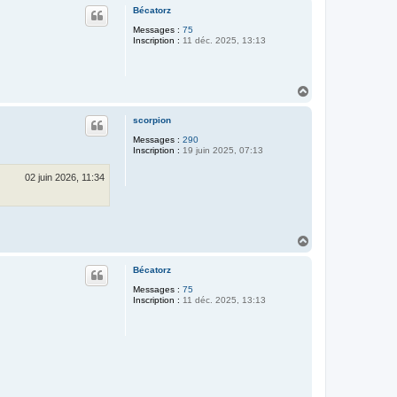
u
Bécatorz
t
Messages :
75
Inscription :
11 déc. 2025, 13:13
H
a
u
scorpion
t
Messages :
290
Inscription :
19 juin 2025, 07:13
02 juin 2026, 11:34
H
a
u
Bécatorz
t
Messages :
75
Inscription :
11 déc. 2025, 13:13