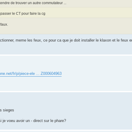
attendre de trouver un autre commutateur ...
 passer le CT pour faire la cg
 faux.
tionner, meme les feux, ce pour ca que je doit installer le klaxon et le feux 
one.net/fr/p/piece-ele ... Z000604963
es sieges
i je voeu avoir un - direct sur le phare?