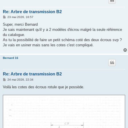
Re: Arbre de transmission B2
M
23 mai 2026, 16:57
e
s
Super, merci Bernard
s
Je sais maintenant qu'il y a 2 modèles d'écrou malgré la seule référence
a
g
du catalogue.
e
As tu la possibilité de faire un petit schéma coté des deux écrous svp ?
Je vais en usiner mais sans les cotes c'est compliqué.
Bernard 16
Re: Arbre de transmission B2
M
24 mai 2026, 22:34
e
s
Voilà les cotes des écrous rotule que je possède.
s
a
g
e