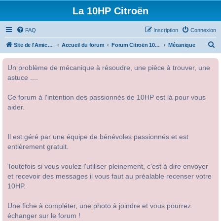
La 10HP Citroën
FAQ
Inscription
Connexion
R
Site de l'Amicale Citroën 10HP
Accueil du forum
Forum Citroën 10HP
Mécanique
e
Un problème de mécanique à résoudre, une pièce à trouver, une
c
astuce ....
h
e
Ce forum à l'intention des passionnés de 10HP est là pour vous
r
aider.
c
h
Il est géré par une équipe de bénévoles passionnés et est
e
entièrement gratuit.
r
Toutefois si vous voulez l'utiliser pleinement, c'est à dire envoyer
et recevoir des messages il vous faut au préalable recenser votre
10HP.
Une fiche à compléter, une photo à joindre et vous pourrez
échanger sur le forum !