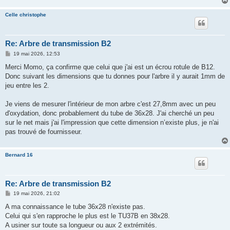
Celle christophe
Re: Arbre de transmission B2
M
19 mai 2026, 12:53
e
s
Merci Momo, ça confirme que celui que j'ai est un écrou rotule de B12.
s
Donc suivant les dimensions que tu donnes pour l'arbre il y aurait 1mm de
a
g
jeu entre les 2.
e
Je viens de mesurer l'intérieur de mon arbre c'est 27,8mm avec un peu
d'oxydation, donc probablement du tube de 36x28. J'ai cherché un peu
sur le net mais j'ai l'impression que cette dimension n’existe plus, je n'ai
pas trouvé de fournisseur.
Bernard 16
Re: Arbre de transmission B2
M
19 mai 2026, 21:02
e
s
A ma connaissance le tube 36x28 n'existe pas.
s
Celui qui s'en rapproche le plus est le TU37B en 38x28.
a
g
A usiner sur toute sa longueur ou aux 2 extrémités.
e