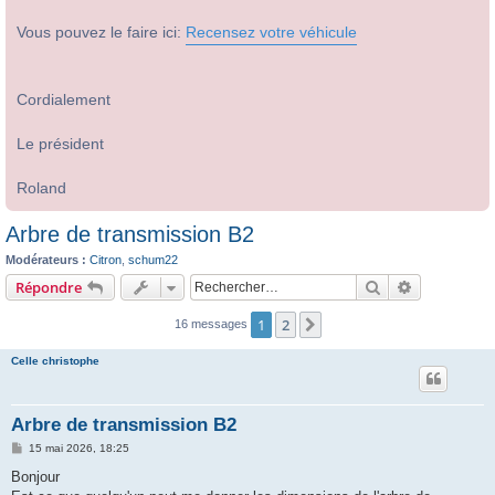
Vous pouvez le faire ici:
Recensez votre véhicule
Cordialement
Le président
Roland
Arbre de transmission B2
Modérateurs :
Citron
,
schum22
Rechercher
Recherche 
Répondre
1
2
Suivant
16 messages
Celle christophe
Arbre de transmission B2
M
15 mai 2026, 18:25
e
s
Bonjour
s