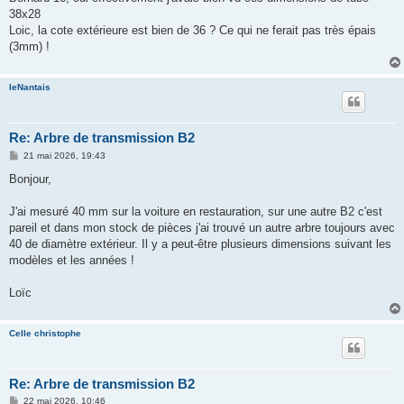
s
38x28
a
g
Loic, la cote extérieure est bien de 36 ? Ce qui ne ferait pas très épais
e
(3mm) !
leNantais
Re: Arbre de transmission B2
M
21 mai 2026, 19:43
e
s
Bonjour,
s
a
g
J'ai mesuré 40 mm sur la voiture en restauration, sur une autre B2 c'est
e
pareil et dans mon stock de pièces j'ai trouvé un autre arbre toujours avec
40 de diamètre extérieur. Il y a peut-être plusieurs dimensions suivant les
modèles et les années !
Loïc
Celle christophe
Re: Arbre de transmission B2
M
22 mai 2026, 10:46