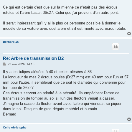
Ce qui est certain c'est que sur la mienne ce n'était pas des écrous
rotules et l'arbre faisait 36x27. Celui que j'ai provient d'un autre pont.
Il serait intéressant qu'il y ai le plus de personne possible à donner le
modèle de sa voiture avec quel arbre et s'il est monté avec écrou rotule.
Bernard 16
Re: Arbre de transmission B2
M
22 mai 2026, 14:15
e
s
Il y a les tulipes alésées à 40 et celles alésées à 36.
s
La longueur de mes 2 écrous boules (D:27 mm) est 40 mm pour l'un et 57
a
g
mm pour l'autre. il semblerait que ce soit le diamètre qui convienne pour
e
ton tube de 36x27
Ces écrous servent en priorité à la sécurité. Ils empèchent l'arbre de
transmission de tomber au sol si l'un des flectors venait à casser.
J'imagine la casse du flector avant avec l'arbre qui viendrait se piquer
dans le sol. Risques de gros dégats matériel et humain.
Bernard
Celle christophe