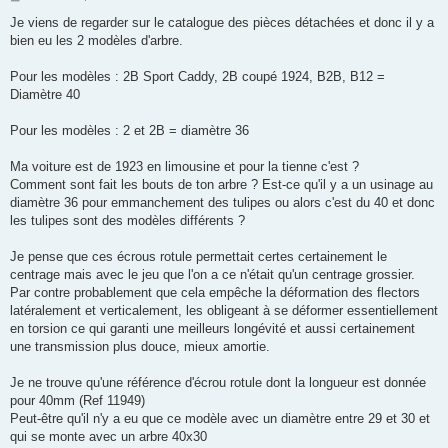
e
s
Je viens de regarder sur le catalogue des pièces détachées et donc il y a
s
bien eu les 2 modèles d'arbre.
a
g
e
Pour les modèles : 2B Sport Caddy, 2B coupé 1924, B2B, B12 =
Diamètre 40
Pour les modèles : 2 et 2B = diamètre 36
Ma voiture est de 1923 en limousine et pour la tienne c'est ?
Comment sont fait les bouts de ton arbre ? Est-ce qu'il y a un usinage au
diamètre 36 pour emmanchement des tulipes ou alors c'est du 40 et donc
les tulipes sont des modèles différents ?
Je pense que ces écrous rotule permettait certes certainement le
centrage mais avec le jeu que l'on a ce n'était qu'un centrage grossier.
Par contre probablement que cela empêche la déformation des flectors
latéralement et verticalement, les obligeant à se déformer essentiellement
en torsion ce qui garanti une meilleurs longévité et aussi certainement
une transmission plus douce, mieux amortie.
Je ne trouve qu'une référence d'écrou rotule dont la longueur est donnée
pour 40mm (Ref 11949)
Peut-être qu'il n'y a eu que ce modèle avec un diamètre entre 29 et 30 et
qui se monte avec un arbre 40x30