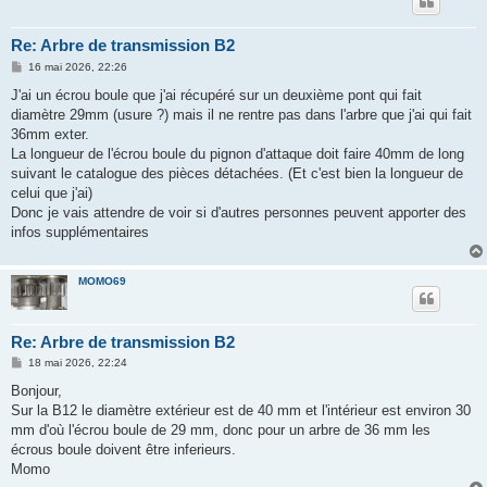
Re: Arbre de transmission B2
M
16 mai 2026, 22:26
e
s
J'ai un écrou boule que j'ai récupéré sur un deuxième pont qui fait
s
diamètre 29mm (usure ?) mais il ne rentre pas dans l'arbre que j'ai qui fait
a
g
36mm exter.
e
La longueur de l'écrou boule du pignon d'attaque doit faire 40mm de long
suivant le catalogue des pièces détachées. (Et c'est bien la longueur de
celui que j'ai)
Donc je vais attendre de voir si d'autres personnes peuvent apporter des
infos supplémentaires
MOMO69
Re: Arbre de transmission B2
M
18 mai 2026, 22:24
e
s
Bonjour,
s
Sur la B12 le diamètre extérieur est de 40 mm et l'intérieur est environ 30
a
g
mm d'où l'écrou boule de 29 mm, donc pour un arbre de 36 mm les
e
écrous boule doivent être inferieurs.
Momo