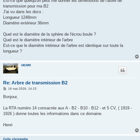
Est-ce que quelqu'un peut me donner les dimensions de l'arbre de
a
g
transmission pour ma B2
e
J'ai vu dans les docs :
Longueur 1248mm
Diamètre extérieur 36mm
Quel est le diamètre de la sphère de l'écrou boule ?
Quel est le diamètre intérieur de l'arbre
Est-ce que le diamètre intérieur de l'arbre est identique sur toute la
longueur ?
HENRI
Re: Arbre de transmission B2
M
16 mai 2026, 14:15
e
s
Bonjour,
s
a
g
La RTA numéro 14 consacrée aux A - B2 - B10 - B12 - et 5 CV, ( 1919 -
e
1926 ) donne toutes les informations dans ce domaine.
Henri
Celle christophe