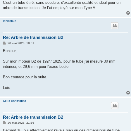
C'est un tube étiré, sans soudure, d'excellente qualité et idéal pour un
arbre de transmission. Je l''ai employé sur mon Type A.
leNantais
Re: Arbre de transmission B2
M
20 mai 2026, 19:31
e
s
Bonjour,
s
a
g
Sur mon moteur B2 de 1924/ 1925, pour le tube j'ai mesuré 30 mm
e
intérieur, et 29,6 mm pour l'écrou boule.
Bon courage pour la suite.
Loïc
Celle christophe
Re: Arbre de transmission B2
M
20 mai 2026, 21:36
e
s
Bernard 16, oui effectivement j'avais bien vu ces dimensions de tube