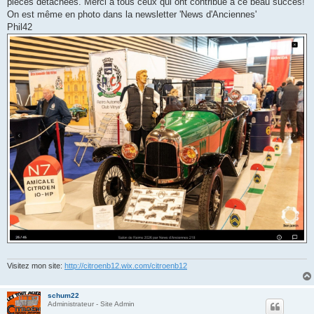
pièces détachées. Merci à tous ceux qui ont contribué à ce beau succès!
e
On est même en photo dans la newsletter 'News d'Anciennes'
Phil42
Visitez mon site:
http://citroenb12.wix.com/citroenb12
schum22
Administrateur - Site Admin