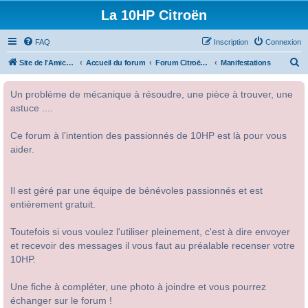
La 10HP Citroën
FAQ
Inscription
Connexion
R
Site de l'Amicale Citroën 10HP
Accueil du forum
Forum Citroën 10HP
Manifestations
e
Un problème de mécanique à résoudre, une pièce à trouver, une
c
astuce ....
h
e
Ce forum à l'intention des passionnés de 10HP est là pour vous
r
aider.
c
h
Il est géré par une équipe de bénévoles passionnés et est
e
entièrement gratuit.
r
Toutefois si vous voulez l'utiliser pleinement, c'est à dire envoyer
et recevoir des messages il vous faut au préalable recenser votre
10HP.
Une fiche à compléter, une photo à joindre et vous pourrez
échanger sur le forum !