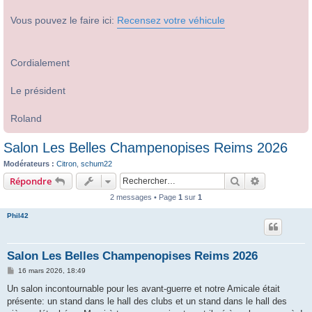
Vous pouvez le faire ici:
Recensez votre véhicule
Cordialement
Le président
Roland
Salon Les Belles Champenopises Reims 2026
Modérateurs :
Citron
,
schum22
Rechercher
Recherche 
Répondre
2 messages • Page
1
sur
1
Phil42
Salon Les Belles Champenopises Reims 2026
M
16 mars 2026, 18:49
e
s
Un salon incontournable pour les avant-guerre et notre Amicale était
s
présente: un stand dans le hall des clubs et un stand dans le hall des
a
g